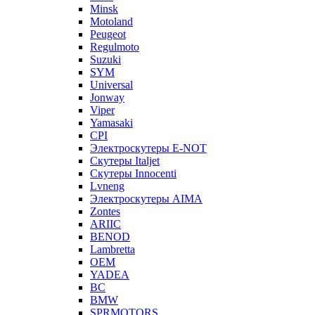
Minsk
Motoland
Peugeot
Regulmoto
Suzuki
SYM
Universal
Jonway
Viper
Yamasaki
CPI
Электроскутеры E-NOT
Скутеры Italjet
Скутеры Innocenti
Lvneng
Электроскутеры AIMA
Zontes
ARIIC
BENOD
Lambretta
OEM
YADEA
BC
BMW
SPRMOTORS