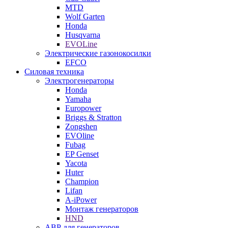
MTD
Wolf Garten
Honda
Husqvarna
EVOLine
Электрические газонокосилки
EFCO
Силовая техника
Электрогенераторы
Honda
Yamaha
Europower
Briggs & Stratton
Zongshen
EVOline
Fubag
EP Genset
Yacota
Huter
Champion
Lifan
A-iPower
Монтаж генераторов
HND
АВР для генераторов