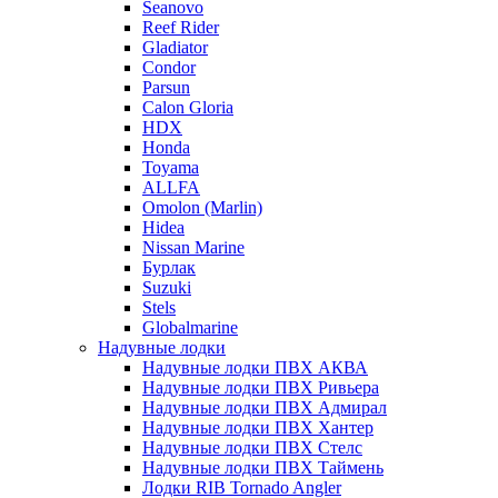
Seanovo
Reef Rider
Gladiator
Condor
Parsun
Calon Gloria
HDX
Honda
Toyama
ALLFA
Omolon (Marlin)
Hidea
Nissan Marine
Бурлак
Suzuki
Stels
Globalmarine
Надувные лодки
Надувные лодки ПВХ АКВА
Надувные лодки ПВХ Ривьера
Надувные лодки ПВХ Адмирал
Надувные лодки ПВХ Хантер
Надувные лодки ПВХ Стелс
Надувные лодки ПВХ Таймень
Лодки RIB Tornado Angler