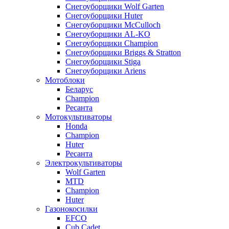
Снегоуборщики Wolf Garten
Снегоуборщики Huter
Снегоуборщики McCulloch
Снегоуборщики AL-KO
Снегоуборщики Champion
Снегоуборщики Briggs & Stratton
Снегоуборщики Stiga
Снегоуборщики Ariens
Мотоблоки
Беларус
Champion
Ресанта
Мотокультиваторы
Honda
Champion
Huter
Ресанта
Электрокультиваторы
Wolf Garten
MTD
Champion
Huter
Газонокосилки
EFCO
Cub Cadet