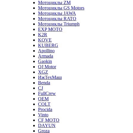
Мотоциклы ZM
Мотоциклы GS Motors
Мотоциклы JAWA
Мотоциклы RATO
Мотоциклы Triumph
EXP MOTO
K2R
KOVE
KUBERG
Apollino
Armada
Gaokin
QJ Motor
XGZ
ИжТехМаш
Benda
CJ
FullCrew
OEM
COLT
Procida
Vinto
CF MOTO
DAYUN
Groza