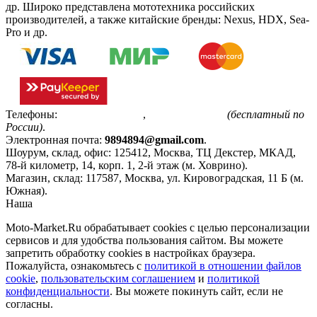
др. Широко представлена мототехника российских
производителей, а также китайские бренды: Nexus, HDX, Sea-
Pro и др.
Телефоны:
+7(495)799-85-55
,
8(800)511-48-94
(бесплатный по
России)
.
Электронная почта:
9894894@gmail.com
.
Шоурум, склад, офис:
125412
,
Москва
,
ТЦ Декстер, МКАД,
78-й километр, 14, корп. 1, 2-й этаж (м. Ховрино)
.
Магазин, склад:
117587
,
Москва
,
ул. Кировоградская, 11 Б (м.
Южная)
.
Наша
Политика конфиденциальности
Moto-Market.Ru обрабатывает сookies с целью персонализации
сервисов и для удобства пользования сайтом. Вы можете
запретить обработку сookies в настройках браузера.
Пожалуйста, ознакомьтесь с
политикой в отношении файлов
cookie
,
пользовательским соглашением
и
политикой
конфиденциальности
. Вы можете покинуть сайт, если не
согласны.