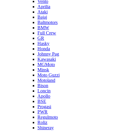
Vento
Aprilia
Ataki
Bajaj
Baltmotors
BMW
Full Crew
GR
Hasky
Honda
Johnny Pag
Kawasaki
MGMoto
Minsk
Moto Guzzi
Motoland
Bison
Loncin
Apollo
BSE
Progasi
PWR
Regulmoto
Roliz
Shineray