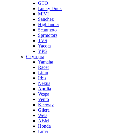
GTO
Lucky Duck
MIVI
Sanchez
Highlander
Scanmoto
Sprmotors
TVS
Yacota
YPS
Скутеры
Yamaha
Racer
Lifan
Irbis
Nexus
Aprilia
Vespa
Vento
Keeway
Gilera
Wels
ABM
Honda
Lima