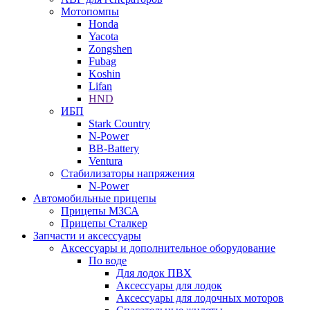
Мотопомпы
Honda
Yacota
Zongshen
Fubag
Koshin
Lifan
HND
ИБП
Stark Country
N-Power
BB-Battery
Ventura
Стабилизаторы напряжения
N-Power
Автомобильные прицепы
Прицепы МЗСА
Прицепы Сталкер
Запчасти и аксессуары
Аксессуары и дополнительное оборудование
По воде
Для лодок ПВХ
Аксессуары для лодок
Аксессуары для лодочных моторов