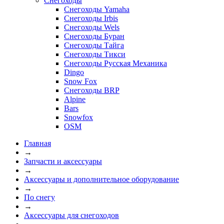
Снегоходы
Снегоходы Yamaha
Снегоходы Irbis
Снегоходы Wels
Снегоходы Буран
Снегоходы Тайга
Снегоходы Тикси
Снегоходы Русская Механика
Dingo
Snow Fox
Снегоходы BRP
Alpine
Bars
Snowfox
OSM
Главная
→
Запчасти и аксессуары
→
Аксессуары и дополнительное оборудование
→
По снегу
→
Аксессуары для снегоходов