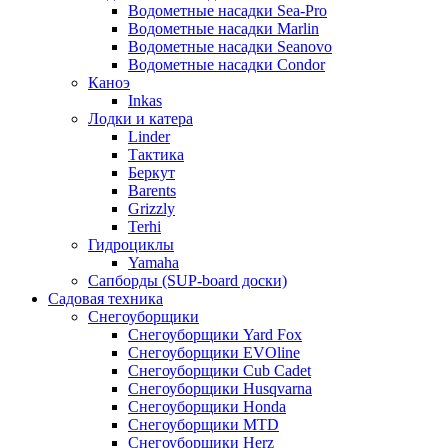
Водометные насадки Sea-Pro
Водометные насадки Marlin
Водометные насадки Seanovo
Водометные насадки Condor
Каноэ
Inkas
Лодки и катера
Linder
Тактика
Беркут
Barents
Grizzly
Terhi
Гидроциклы
Yamaha
Сапборды (SUP-board доски)
Садовая техника
Снегоуборщики
Снегоуборщики Yard Fox
Снегоуборщики EVOline
Снегоуборщики Cub Cadet
Снегоуборщики Husqvarna
Снегоуборщики Honda
Снегоуборщики MTD
Снегоуборщики Herz