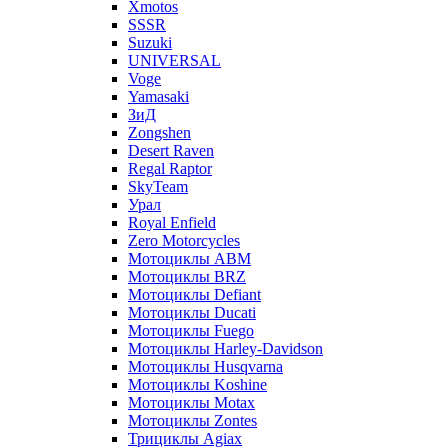
Xmotos
SSSR
Suzuki
UNIVERSAL
Voge
Yamasaki
ЗиД
Zongshen
Desert Raven
Regal Raptor
SkyTeam
Урал
Royal Enfield
Zero Motorcycles
Мотоциклы ABM
Мотоциклы BRZ
Мотоциклы Defiant
Мотоциклы Ducati
Мотоциклы Fuego
Мотоциклы Harley-Davidson
Мотоциклы Husqvarna
Мотоциклы Koshine
Мотоциклы Motax
Мотоциклы Zontes
Трициклы Agiax