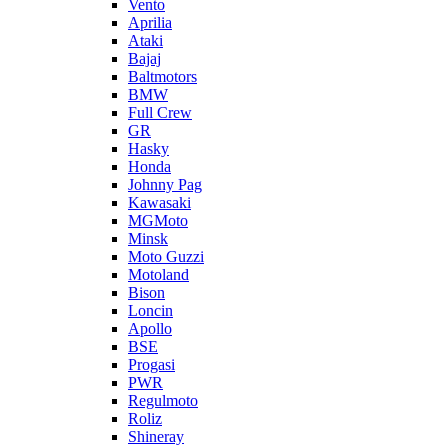
Vento
Aprilia
Ataki
Bajaj
Baltmotors
BMW
Full Crew
GR
Hasky
Honda
Johnny Pag
Kawasaki
MGMoto
Minsk
Moto Guzzi
Motoland
Bison
Loncin
Apollo
BSE
Progasi
PWR
Regulmoto
Roliz
Shineray