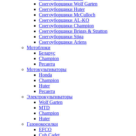
Снегоуборщики Wolf Garten
Снегоуборщики Huter
Снегоуборщики McCulloch
Снегоуборщики AL-KO
Снегоуборщики Champion
Снегоуборщики Briggs & Stratton
Снегоуборщики Stiga
Снегоуборщики Ariens
Мотоблоки
Беларус
Champion
Ресанта
Мотокультиваторы
Honda
Champion
Huter
Ресанта
Электрокультиваторы
Wolf Garten
MTD
Champion
Huter
Газонокосилки
EFCO
Cub Cadet