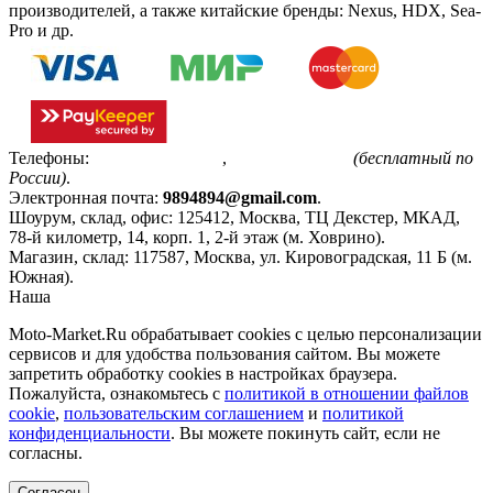
производителей, а также китайские бренды: Nexus, HDX, Sea-
Pro и др.
Телефоны:
+7(495)799-85-55
,
8(800)511-48-94
(бесплатный по
России)
.
Электронная почта:
9894894@gmail.com
.
Шоурум, склад, офис:
125412
,
Москва
,
ТЦ Декстер, МКАД,
78-й километр, 14, корп. 1, 2-й этаж (м. Ховрино)
.
Магазин, склад:
117587
,
Москва
,
ул. Кировоградская, 11 Б (м.
Южная)
.
Наша
Политика конфиденциальности
Moto-Market.Ru обрабатывает сookies с целью персонализации
сервисов и для удобства пользования сайтом. Вы можете
запретить обработку сookies в настройках браузера.
Пожалуйста, ознакомьтесь с
политикой в отношении файлов
cookie
,
пользовательским соглашением
и
политикой
конфиденциальности
. Вы можете покинуть сайт, если не
согласны.
Согласен