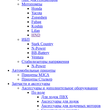
Мотопомпы
Honda
Yacota
Zongshen
Fubag
Koshin
Lifan
HND
ИБП
Stark Country
N-Power
BB-Battery
Ventura
Стабилизаторы напряжения
N-Power
Автомобильные прицепы
Прицепы МЗСА
Прицепы Сталкер
Запчасти и аксессуары
Аксессуары и дополнительное оборудование
По воде
Для лодок ПВХ
Аксессуары для лодок
Аксессуары для лодочных моторов