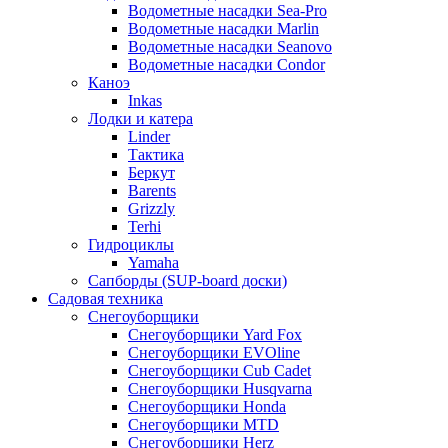
Водометные насадки Sea-Pro
Водометные насадки Marlin
Водометные насадки Seanovo
Водометные насадки Condor
Каноэ
Inkas
Лодки и катера
Linder
Тактика
Беркут
Barents
Grizzly
Terhi
Гидроциклы
Yamaha
Сапборды (SUP-board доски)
Садовая техника
Снегоуборщики
Снегоуборщики Yard Fox
Снегоуборщики EVOline
Снегоуборщики Cub Cadet
Снегоуборщики Husqvarna
Снегоуборщики Honda
Снегоуборщики MTD
Снегоуборщики Herz