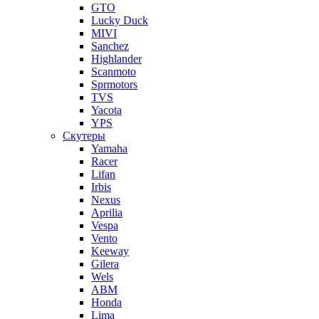
GTO
Lucky Duck
MIVI
Sanchez
Highlander
Scanmoto
Sprmotors
TVS
Yacota
YPS
Скутеры
Yamaha
Racer
Lifan
Irbis
Nexus
Aprilia
Vespa
Vento
Keeway
Gilera
Wels
ABM
Honda
Lima