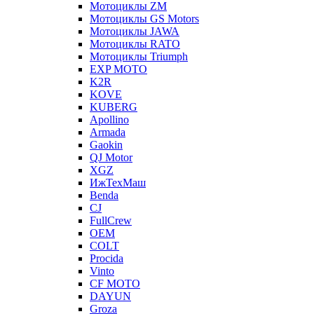
Мотоциклы ZM
Мотоциклы GS Motors
Мотоциклы JAWA
Мотоциклы RATO
Мотоциклы Triumph
EXP MOTO
K2R
KOVE
KUBERG
Apollino
Armada
Gaokin
QJ Motor
XGZ
ИжТехМаш
Benda
CJ
FullCrew
OEM
COLT
Procida
Vinto
CF MOTO
DAYUN
Groza