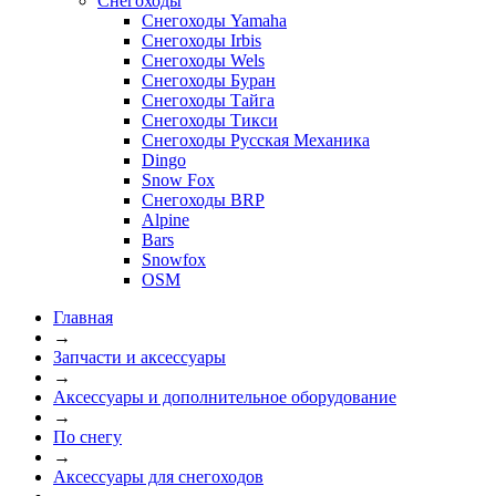
Снегоходы
Снегоходы Yamaha
Снегоходы Irbis
Снегоходы Wels
Снегоходы Буран
Снегоходы Тайга
Снегоходы Тикси
Снегоходы Русская Механика
Dingo
Snow Fox
Снегоходы BRP
Alpine
Bars
Snowfox
OSM
Главная
→
Запчасти и аксессуары
→
Аксессуары и дополнительное оборудование
→
По снегу
→
Аксессуары для снегоходов