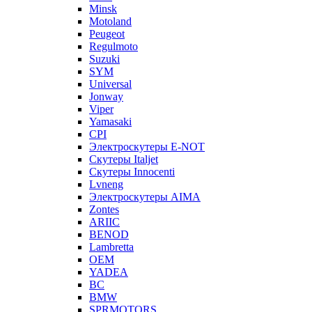
Minsk
Motoland
Peugeot
Regulmoto
Suzuki
SYM
Universal
Jonway
Viper
Yamasaki
CPI
Электроскутеры E-NOT
Скутеры Italjet
Скутеры Innocenti
Lvneng
Электроскутеры AIMA
Zontes
ARIIC
BENOD
Lambretta
OEM
YADEA
BC
BMW
SPRMOTORS