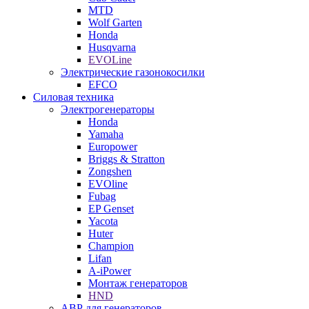
MTD
Wolf Garten
Honda
Husqvarna
EVOLine
Электрические газонокосилки
EFCO
Силовая техника
Электрогенераторы
Honda
Yamaha
Europower
Briggs & Stratton
Zongshen
EVOline
Fubag
EP Genset
Yacota
Huter
Champion
Lifan
A-iPower
Монтаж генераторов
HND
АВР для генераторов