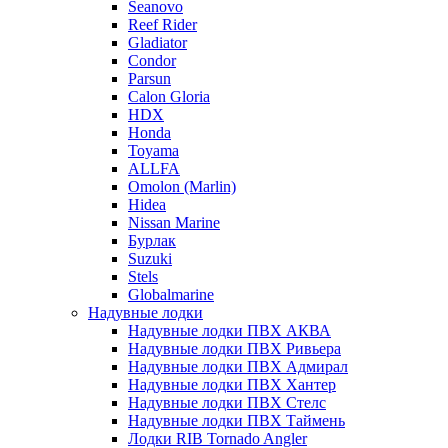
Seanovo
Reef Rider
Gladiator
Condor
Parsun
Calon Gloria
HDX
Honda
Toyama
ALLFA
Omolon (Marlin)
Hidea
Nissan Marine
Бурлак
Suzuki
Stels
Globalmarine
Надувные лодки
Надувные лодки ПВХ АКВА
Надувные лодки ПВХ Ривьера
Надувные лодки ПВХ Адмирал
Надувные лодки ПВХ Хантер
Надувные лодки ПВХ Стелс
Надувные лодки ПВХ Таймень
Лодки RIB Tornado Angler