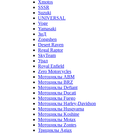
Xmotos
SSSR
Suzuki
UNIVERSAL
Voge
Yamasaki
ЗиД
Zongshen
Desert Raven
Regal Raptor
SkyTeam
Урал
Royal Enfield
Zero Motorcycles
Мотоциклы ABM
Мотоциклы BRZ
Мотоциклы Defiant
Мотоциклы Ducati
Мотоциклы Fuego
Мотоциклы Harley-Davidson
Мотоциклы Husqvarna
Мотоциклы Koshine
Мотоциклы Motax
Мотоциклы Zontes
Трициклы Agiax