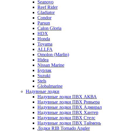
Seanovo
Reef Rider
Gladiator
Condor
Parsun
Calon Gloria
HDX
Honda
Toyama
ALLFA
Omolon (Marlin)
Hidea
Nissan Marine
Бурлак
Suzuki
Stels
Globalmarine
Надувные лодки
Надувные лодки ПВХ АКВА
Надувные лодки ПВХ Ривьера
Надувные лодки ПВХ Адмирал
Надувные лодки ПВХ Хантер
Надувные лодки ПВХ Стелс
Надувные лодки ПВХ Таймень
Лодки RIB Tornado Angler