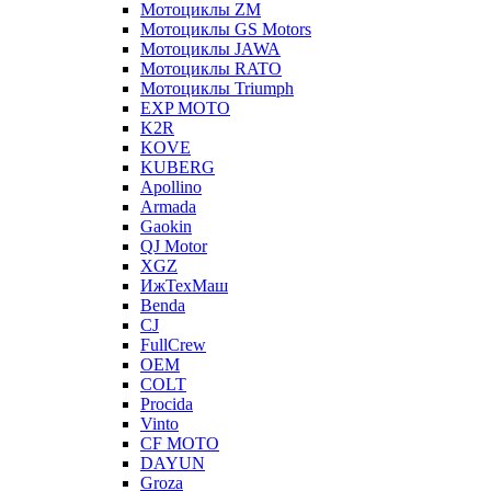
Мотоциклы ZM
Мотоциклы GS Motors
Мотоциклы JAWA
Мотоциклы RATO
Мотоциклы Triumph
EXP MOTO
K2R
KOVE
KUBERG
Apollino
Armada
Gaokin
QJ Motor
XGZ
ИжТехМаш
Benda
CJ
FullCrew
OEM
COLT
Procida
Vinto
CF MOTO
DAYUN
Groza