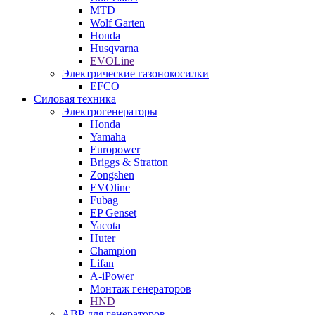
MTD
Wolf Garten
Honda
Husqvarna
EVOLine
Электрические газонокосилки
EFCO
Силовая техника
Электрогенераторы
Honda
Yamaha
Europower
Briggs & Stratton
Zongshen
EVOline
Fubag
EP Genset
Yacota
Huter
Champion
Lifan
A-iPower
Монтаж генераторов
HND
АВР для генераторов