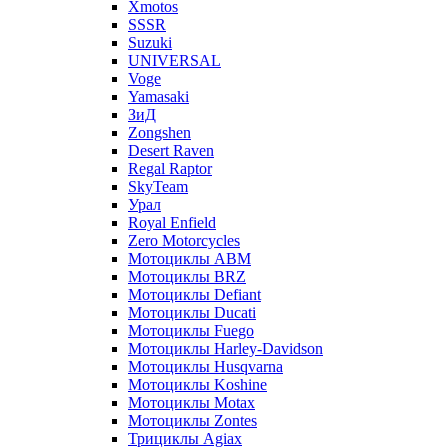
Xmotos
SSSR
Suzuki
UNIVERSAL
Voge
Yamasaki
ЗиД
Zongshen
Desert Raven
Regal Raptor
SkyTeam
Урал
Royal Enfield
Zero Motorcycles
Мотоциклы ABM
Мотоциклы BRZ
Мотоциклы Defiant
Мотоциклы Ducati
Мотоциклы Fuego
Мотоциклы Harley-Davidson
Мотоциклы Husqvarna
Мотоциклы Koshine
Мотоциклы Motax
Мотоциклы Zontes
Трициклы Agiax