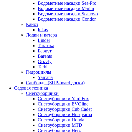
Водометные насадки Sea-Pro
Водометные насадки Marlin
Водометные насадки Seanovo
Водометные насадки Condor
Каноэ
Inkas
Лодки и катера
Linder
Тактика
Беркут
Barents
Grizzly
Terhi
Гидроциклы
Yamaha
Сапборды (SUP-board доски)
Садовая техника
Снегоуборщики
Снегоуборщики Yard Fox
Снегоуборщики EVOline
Снегоуборщики Cub Cadet
Снегоуборщики Husqvarna
Снегоуборщики Honda
Снегоуборщики MTD
Снегоуборщики Herz