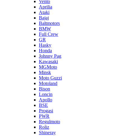
Vento
Aprilia
Ataki
Bajaj
Baltmotors
BMW
Full Crew
GR
Hasky
Honda
Johnny Pag
Kawasaki
MGMoto
Minsk
Moto Guzzi
Motoland
Bison
Loncin
Apollo
BSE
Progasi
PWR
Regulmoto
Roliz
Shineray