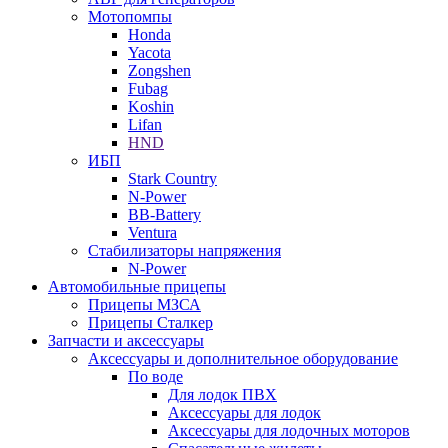
Мотопомпы
Honda
Yacota
Zongshen
Fubag
Koshin
Lifan
HND
ИБП
Stark Country
N-Power
BB-Battery
Ventura
Стабилизаторы напряжения
N-Power
Автомобильные прицепы
Прицепы МЗСА
Прицепы Сталкер
Запчасти и аксессуары
Аксессуары и дополнительное оборудование
По воде
Для лодок ПВХ
Аксессуары для лодок
Аксессуары для лодочных моторов