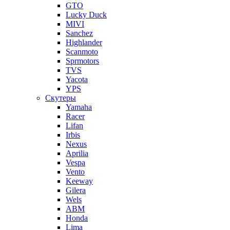
GTO
Lucky Duck
MIVI
Sanchez
Highlander
Scanmoto
Sprmotors
TVS
Yacota
YPS
Скутеры
Yamaha
Racer
Lifan
Irbis
Nexus
Aprilia
Vespa
Vento
Keeway
Gilera
Wels
ABM
Honda
Lima