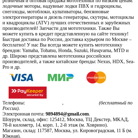
розничная и оптовая продажа мототехники по низким ценам:
лодочные моторы, надувные лодки ПВХ и гидроциклы,
снегоходы, мотоблоки, культиваторы, бензиновые
электрогенераторы и дизель генераторы, скутеры, мотоциклы
и квадроциклы (ATV) лучших отечественных и зарубежных
производителей! Запчасти для мототехники. Также Вы
можете купить в кредит представленную на сайте технику!
Быстрая доставка по России, доставка курьером по Москве –
бесплатно!
У нас Вы всегда можете купить мототехнику
брендов: Yamaha, Tohatsu, Honda, Suzuki, Husqvarna, MTD и
др. Широко представлена мототехника российских
производителей, а также китайские бренды: Nexus, HDX, Sea-
Pro и др.
Телефоны:
+7(495)799-85-55
,
8(800)511-48-94
(бесплатный по
России)
.
Электронная почта:
9894894@gmail.com
.
Шоурум, склад, офис:
125412
,
Москва
,
ТЦ Декстер, МКАД,
78-й километр, 14, корп. 1, 2-й этаж (м. Ховрино)
.
Магазин, склад:
117587
,
Москва
,
ул. Кировоградская, 11 Б (м.
Южная)
.