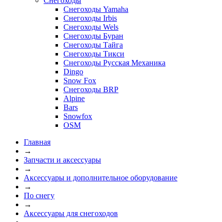
Снегоходы
Снегоходы Yamaha
Снегоходы Irbis
Снегоходы Wels
Снегоходы Буран
Снегоходы Тайга
Снегоходы Тикси
Снегоходы Русская Механика
Dingo
Snow Fox
Снегоходы BRP
Alpine
Bars
Snowfox
OSM
Главная
→
Запчасти и аксессуары
→
Аксессуары и дополнительное оборудование
→
По снегу
→
Аксессуары для снегоходов