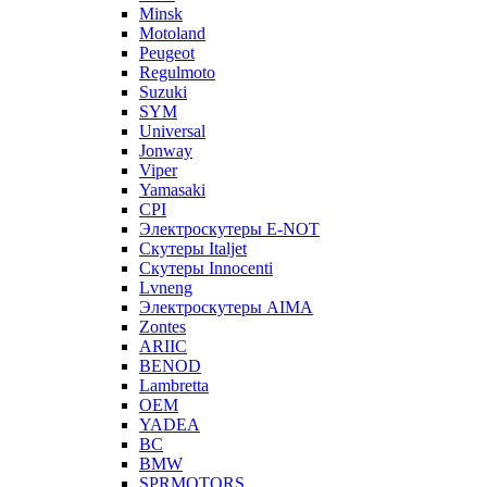
Minsk
Motoland
Peugeot
Regulmoto
Suzuki
SYM
Universal
Jonway
Viper
Yamasaki
CPI
Электроскутеры E-NOT
Скутеры Italjet
Скутеры Innocenti
Lvneng
Электроскутеры AIMA
Zontes
ARIIC
BENOD
Lambretta
OEM
YADEA
BC
BMW
SPRMOTORS