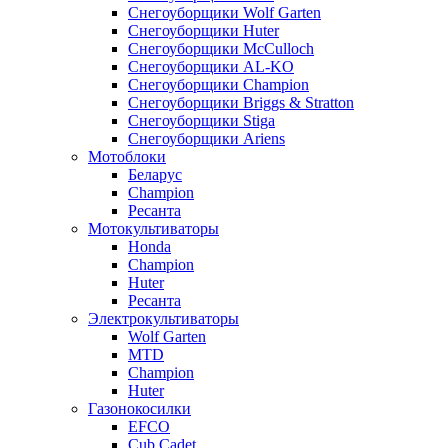
Снегоуборщики Wolf Garten
Снегоуборщики Huter
Снегоуборщики McCulloch
Снегоуборщики AL-KO
Снегоуборщики Champion
Снегоуборщики Briggs & Stratton
Снегоуборщики Stiga
Снегоуборщики Ariens
Мотоблоки
Беларус
Champion
Ресанта
Мотокультиваторы
Honda
Champion
Huter
Ресанта
Электрокультиваторы
Wolf Garten
MTD
Champion
Huter
Газонокосилки
EFCO
Cub Cadet