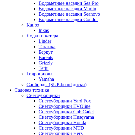
Водометные насадки Sea-Pro
Водометные насадки Marlin
Водометные насадки Seanovo
Водометные насадки Condor
Каноэ
Inkas
Лодки и катера
Linder
Тактика
Беркут
Barents
Grizzly
Terhi
Гидроциклы
Yamaha
Сапборды (SUP-board доски)
Садовая техника
Снегоуборщики
Снегоуборщики Yard Fox
Снегоуборщики EVOline
Снегоуборщики Cub Cadet
Снегоуборщики Husqvarna
Снегоуборщики Honda
Снегоуборщики MTD
Снегоуборщики Herz