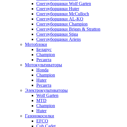
Снегоуборщики Wolf Garten
Снегоуборщики Huter
Снегоуборщики McCulloch
Снегоуборщики AL-KO
Снегоуборщики Champion
Снегоуборщики Briggs & Stratton
Снегоуборщики Stiga
Снегоуборщики Ariens
Мотоблоки
Беларус
Champion
Ресанта
Мотокультиваторы
Honda
Champion
Huter
Ресанта
Электрокультиваторы
Wolf Garten
MTD
Champion
Huter
Газонокосилки
EFCO
Cub Cadet