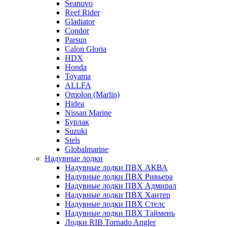
Seanovo
Reef Rider
Gladiator
Condor
Parsun
Calon Gloria
HDX
Honda
Toyama
ALLFA
Omolon (Marlin)
Hidea
Nissan Marine
Бурлак
Suzuki
Stels
Globalmarine
Надувные лодки
Надувные лодки ПВХ АКВА
Надувные лодки ПВХ Ривьера
Надувные лодки ПВХ Адмирал
Надувные лодки ПВХ Хантер
Надувные лодки ПВХ Стелс
Надувные лодки ПВХ Таймень
Лодки RIB Tornado Angler