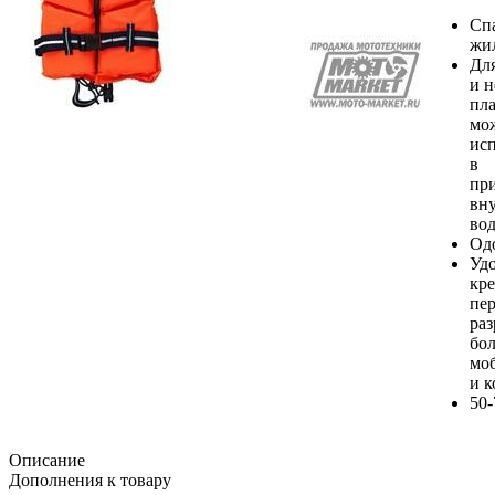
Сп
жил
Дл
и 
пла
мо
исп
в
пр
вн
вод
Од
Уд
кре
пе
раз
бо
мо
и к
50-
Описание
Дополнения к товару