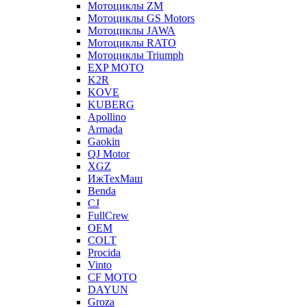
Мотоциклы ZM
Мотоциклы GS Motors
Мотоциклы JAWA
Мотоциклы RATO
Мотоциклы Triumph
EXP MOTO
K2R
KOVE
KUBERG
Apollino
Armada
Gaokin
QJ Motor
XGZ
ИжТехМаш
Benda
CJ
FullCrew
OEM
COLT
Procida
Vinto
CF MOTO
DAYUN
Groza