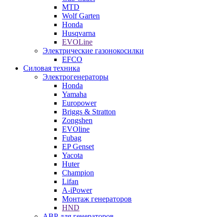
MTD
Wolf Garten
Honda
Husqvarna
EVOLine
Электрические газонокосилки
EFCO
Силовая техника
Электрогенераторы
Honda
Yamaha
Europower
Briggs & Stratton
Zongshen
EVOline
Fubag
EP Genset
Yacota
Huter
Champion
Lifan
A-iPower
Монтаж генераторов
HND
АВР для генераторов