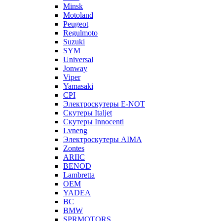
Minsk
Motoland
Peugeot
Regulmoto
Suzuki
SYM
Universal
Jonway
Viper
Yamasaki
CPI
Электроскутеры E-NOT
Скутеры Italjet
Скутеры Innocenti
Lvneng
Электроскутеры AIMA
Zontes
ARIIC
BENOD
Lambretta
OEM
YADEA
BC
BMW
SPRMOTORS