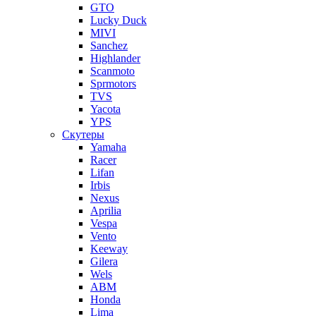
GTO
Lucky Duck
MIVI
Sanchez
Highlander
Scanmoto
Sprmotors
TVS
Yacota
YPS
Скутеры
Yamaha
Racer
Lifan
Irbis
Nexus
Aprilia
Vespa
Vento
Keeway
Gilera
Wels
ABM
Honda
Lima