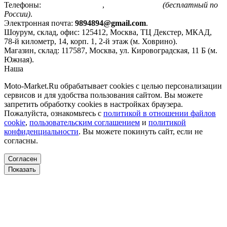
Телефоны:
+7(495)799-85-55
,
8(800)511-48-94
(бесплатный по
России)
.
Электронная почта:
9894894@gmail.com
.
Шоурум, склад, офис:
125412
,
Москва
,
ТЦ Декстер, МКАД,
78-й километр, 14, корп. 1, 2-й этаж (м. Ховрино)
.
Магазин, склад:
117587
,
Москва
,
ул. Кировоградская, 11 Б (м.
Южная)
.
Наша
Политика конфиденциальности
Moto-Market.Ru обрабатывает сookies с целью персонализации
сервисов и для удобства пользования сайтом. Вы можете
запретить обработку сookies в настройках браузера.
Пожалуйста, ознакомьтесь с
политикой в отношении файлов
cookie
,
пользовательским соглашением
и
политикой
конфиденциальности
. Вы можете покинуть сайт, если не
согласны.
Согласен
Показать