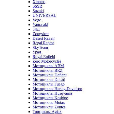
Xmotos
SSSR
Suzuki
UNIVERSAL
Voge
Yamasaki
ЗиД
Zongshen
Desert Raven
Regal Raptor
SkyTeam
Урал
Royal Enfield
Zero Motorcycles
Мотоциклы ABM
Мотоциклы BRZ
Мотоциклы Defiant
Мотоциклы Ducati
Мотоциклы Fuego
Мотоциклы Harley-Davidson
Мотоциклы Husqvarna
Мотоциклы Koshine
Мотоциклы Motax
Мотоциклы Zontes
Трициклы Agiax