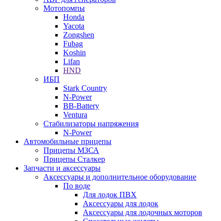
Мотопомпы
Honda
Yacota
Zongshen
Fubag
Koshin
Lifan
HND
ИБП
Stark Country
N-Power
BB-Battery
Ventura
Стабилизаторы напряжения
N-Power
Автомобильные прицепы
Прицепы МЗСА
Прицепы Сталкер
Запчасти и аксессуары
Аксессуары и дополнительное оборудование
По воде
Для лодок ПВХ
Аксессуары для лодок
Аксессуары для лодочных моторов