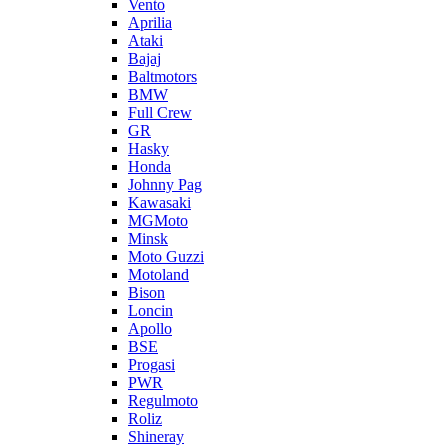
Vento
Aprilia
Ataki
Bajaj
Baltmotors
BMW
Full Crew
GR
Hasky
Honda
Johnny Pag
Kawasaki
MGMoto
Minsk
Moto Guzzi
Motoland
Bison
Loncin
Apollo
BSE
Progasi
PWR
Regulmoto
Roliz
Shineray