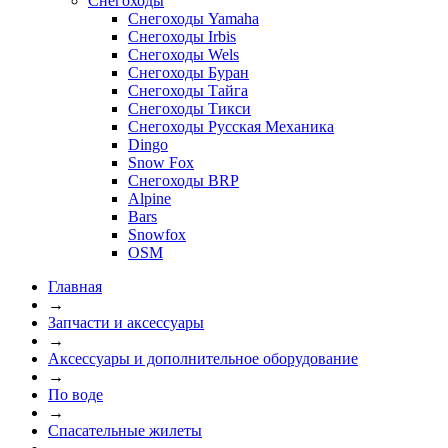
Снегоходы
Снегоходы Yamaha
Снегоходы Irbis
Снегоходы Wels
Снегоходы Буран
Снегоходы Тайга
Снегоходы Тикси
Снегоходы Русская Механика
Dingo
Snow Fox
Снегоходы BRP
Alpine
Bars
Snowfox
OSM
Главная
→
Запчасти и аксессуары
→
Аксессуары и дополнительное оборудование
→
По воде
→
Спасательные жилеты