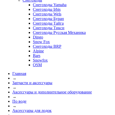
Снегоходы
Снегоходы Yamaha
Снегоходы Irbis
Снегоходы Wels
Снегоходы Буран
Снегоходы Тайга
Снегоходы Тикси
Снегоходы Русская Механика
Dingo
Snow Fox
Снегоходы BRP
Alpine
Bars
Snowfox
OSM
Главная
→
Запчасти и аксессуары
→
Аксессуары и дополнительное оборудование
→
По воде
→
Аксессуары для лодок