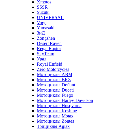
Xmotos
SSSR
Suzuki
UNIVERSAL
Voge
Yamasaki
ЗиД
Zongshen
Desert Raven
Regal Raptor
SkyTeam
Урал
Royal Enfield
Zero Motorcycles
Мотоциклы ABM
Мотоциклы BRZ
Мотоциклы Defiant
Мотоциклы Ducati
Мотоциклы Fuego
Мотоциклы Harley-Davidson
Мотоциклы Husqvarna
Мотоциклы Koshine
Мотоциклы Motax
Мотоциклы Zontes
Трициклы Agiax