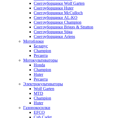
Снегоуборщики Wolf Garten
Снегоуборщики Huter
Снегоуборщики McCulloch
Снегоуборщики AL-KO
Снегоуборщики Champion
Снегоуборщики Briggs & Stratton
Снегоуборщики Stiga
Снегоуборщики Ariens
Мотоблоки
Беларус
Champion
Ресанта
Мотокультиваторы
Honda
Champion
Huter
Ресанта
Электрокультиваторы
Wolf Garten
MTD
Champion
Huter
Газонокосилки
EFCO
Cub Cadet