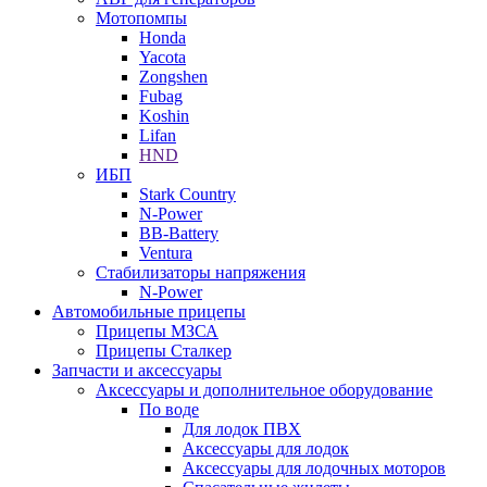
Мотопомпы
Honda
Yacota
Zongshen
Fubag
Koshin
Lifan
HND
ИБП
Stark Country
N-Power
BB-Battery
Ventura
Стабилизаторы напряжения
N-Power
Автомобильные прицепы
Прицепы МЗСА
Прицепы Сталкер
Запчасти и аксессуары
Аксессуары и дополнительное оборудование
По воде
Для лодок ПВХ
Аксессуары для лодок
Аксессуары для лодочных моторов