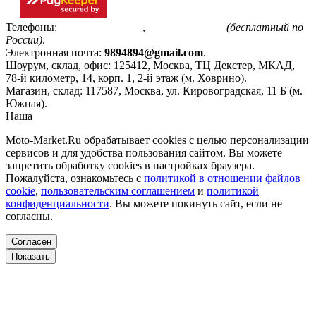
Телефоны:
+7(495)799-85-55
,
8(800)511-48-94
(бесплатный по
России)
.
Электронная почта:
9894894@gmail.com
.
Шоурум, склад, офис:
125412
,
Москва
,
ТЦ Декстер, МКАД,
78-й километр, 14, корп. 1, 2-й этаж (м. Ховрино)
.
Магазин, склад:
117587
,
Москва
,
ул. Кировоградская, 11 Б (м.
Южная)
.
Наша
Политика конфиденциальности
Moto-Market.Ru обрабатывает сookies с целью персонализации
сервисов и для удобства пользования сайтом. Вы можете
запретить обработку сookies в настройках браузера.
Пожалуйста, ознакомьтесь с
политикой в отношении файлов
cookie
,
пользовательским соглашением
и
политикой
конфиденциальности
. Вы можете покинуть сайт, если не
согласны.
Согласен
Показать