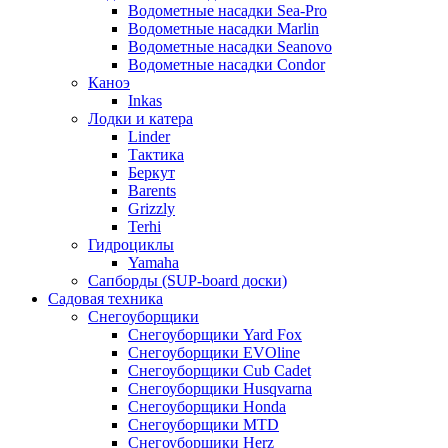
Водометные насадки Sea-Pro
Водометные насадки Marlin
Водометные насадки Seanovo
Водометные насадки Condor
Каноэ
Inkas
Лодки и катера
Linder
Тактика
Беркут
Barents
Grizzly
Terhi
Гидроциклы
Yamaha
Сапборды (SUP-board доски)
Садовая техника
Снегоуборщики
Снегоуборщики Yard Fox
Снегоуборщики EVOline
Снегоуборщики Cub Cadet
Снегоуборщики Husqvarna
Снегоуборщики Honda
Снегоуборщики MTD
Снегоуборщики Herz