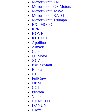
Мотоциклы ZM
Мотоциклы GS Motors
Мотоциклы JAWA
Мотоциклы RATO
Мотоциклы Triumph
EXP MOTO
K2R
KOVE
KUBERG
Apollino
Armada
Gaokin
QJ Motor
XGZ
ИжТехМаш
Benda
CJ
FullCrew
OEM
COLT
Procida
Vinto
CF MOTO
DAYUN
Groza