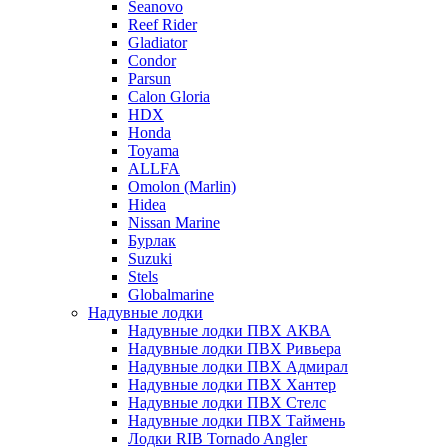
Seanovo
Reef Rider
Gladiator
Condor
Parsun
Calon Gloria
HDX
Honda
Toyama
ALLFA
Omolon (Marlin)
Hidea
Nissan Marine
Бурлак
Suzuki
Stels
Globalmarine
Надувные лодки
Надувные лодки ПВХ АКВА
Надувные лодки ПВХ Ривьера
Надувные лодки ПВХ Адмирал
Надувные лодки ПВХ Хантер
Надувные лодки ПВХ Стелс
Надувные лодки ПВХ Таймень
Лодки RIB Tornado Angler