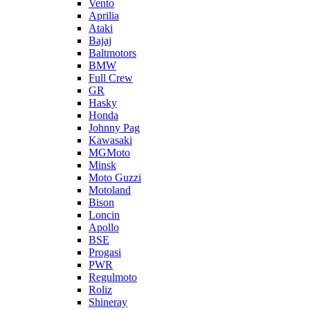
Vento
Aprilia
Ataki
Bajaj
Baltmotors
BMW
Full Crew
GR
Hasky
Honda
Johnny Pag
Kawasaki
MGMoto
Minsk
Moto Guzzi
Motoland
Bison
Loncin
Apollo
BSE
Progasi
PWR
Regulmoto
Roliz
Shineray