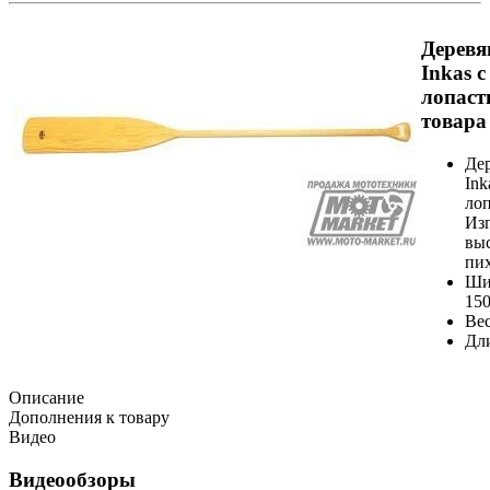
Деревя
Inkas с
лопаст
товара
Де
Ink
лоп
Изг
вы
пи
Ши
150
Вес
Дли
Описание
Дополнения к товару
Видео
Видеообзоры