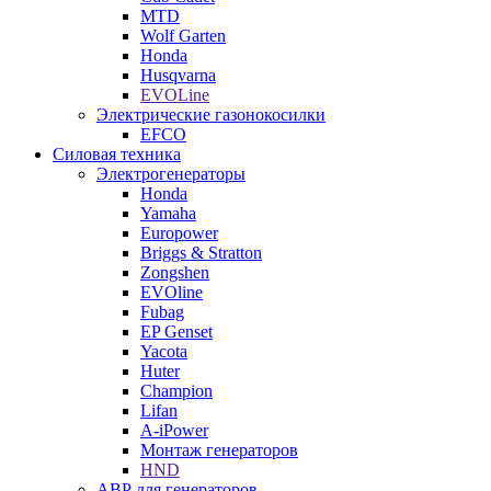
MTD
Wolf Garten
Honda
Husqvarna
EVOLine
Электрические газонокосилки
EFCO
Силовая техника
Электрогенераторы
Honda
Yamaha
Europower
Briggs & Stratton
Zongshen
EVOline
Fubag
EP Genset
Yacota
Huter
Champion
Lifan
A-iPower
Монтаж генераторов
HND
АВР для генераторов