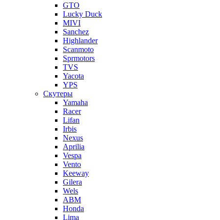
GTO
Lucky Duck
MIVI
Sanchez
Highlander
Scanmoto
Sprmotors
TVS
Yacota
YPS
Скутеры
Yamaha
Racer
Lifan
Irbis
Nexus
Aprilia
Vespa
Vento
Keeway
Gilera
Wels
ABM
Honda
Lima