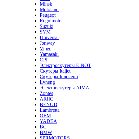
Minsk
Motoland
Peugeot
Regulmoto
Suzuki
SYM
Universal
Jonway
Viper
Yamasaki
CPI
Электроскутеры E-NOT
Скутеры Italjet
Скутеры Innocenti
Lvneng
Электроскутеры AIMA
Zontes
ARIIC
BENOD
Lambretta
OEM
YADEA
BC
BMW
SPRMOTORS