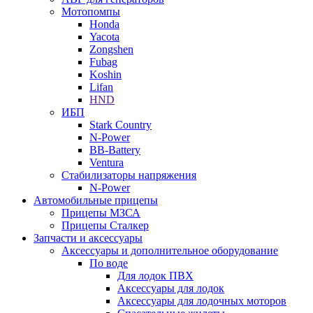
Мотопомпы
Honda
Yacota
Zongshen
Fubag
Koshin
Lifan
HND
ИБП
Stark Country
N-Power
BB-Battery
Ventura
Стабилизаторы напряжения
N-Power
Автомобильные прицепы
Прицепы МЗСА
Прицепы Сталкер
Запчасти и аксессуары
Аксессуары и дополнительное оборудование
По воде
Для лодок ПВХ
Аксессуары для лодок
Аксессуары для лодочных моторов