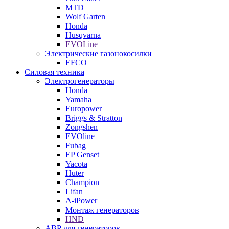
MTD
Wolf Garten
Honda
Husqvarna
EVOLine
Электрические газонокосилки
EFCO
Силовая техника
Электрогенераторы
Honda
Yamaha
Europower
Briggs & Stratton
Zongshen
EVOline
Fubag
EP Genset
Yacota
Huter
Champion
Lifan
A-iPower
Монтаж генераторов
HND
АВР для генераторов