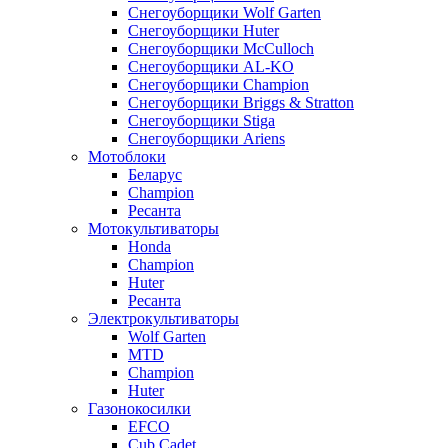
Снегоуборщики Wolf Garten
Снегоуборщики Huter
Снегоуборщики McCulloch
Снегоуборщики AL-KO
Снегоуборщики Champion
Снегоуборщики Briggs & Stratton
Снегоуборщики Stiga
Снегоуборщики Ariens
Мотоблоки
Беларус
Champion
Ресанта
Мотокультиваторы
Honda
Champion
Huter
Ресанта
Электрокультиваторы
Wolf Garten
MTD
Champion
Huter
Газонокосилки
EFCO
Cub Cadet