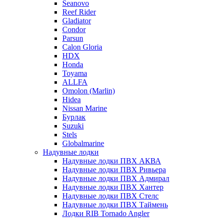
Seanovo
Reef Rider
Gladiator
Condor
Parsun
Calon Gloria
HDX
Honda
Toyama
ALLFA
Omolon (Marlin)
Hidea
Nissan Marine
Бурлак
Suzuki
Stels
Globalmarine
Надувные лодки
Надувные лодки ПВХ АКВА
Надувные лодки ПВХ Ривьера
Надувные лодки ПВХ Адмирал
Надувные лодки ПВХ Хантер
Надувные лодки ПВХ Стелс
Надувные лодки ПВХ Таймень
Лодки RIB Tornado Angler