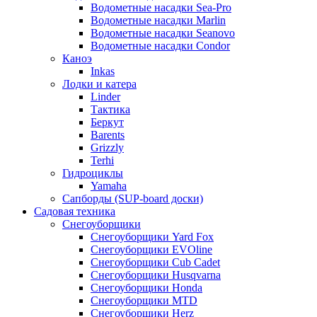
Водометные насадки Sea-Pro
Водометные насадки Marlin
Водометные насадки Seanovo
Водометные насадки Condor
Каноэ
Inkas
Лодки и катера
Linder
Тактика
Беркут
Barents
Grizzly
Terhi
Гидроциклы
Yamaha
Сапборды (SUP-board доски)
Садовая техника
Снегоуборщики
Снегоуборщики Yard Fox
Снегоуборщики EVOline
Снегоуборщики Cub Cadet
Снегоуборщики Husqvarna
Снегоуборщики Honda
Снегоуборщики MTD
Снегоуборщики Herz