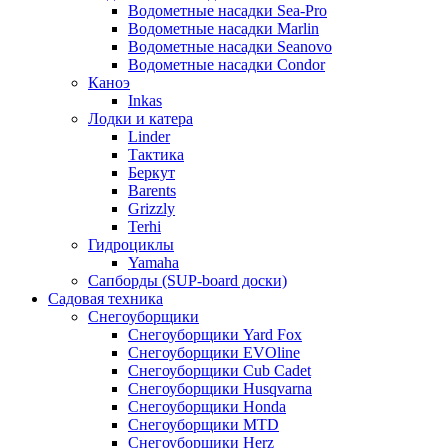
Водометные насадки Sea-Pro
Водометные насадки Marlin
Водометные насадки Seanovo
Водометные насадки Condor
Каноэ
Inkas
Лодки и катера
Linder
Тактика
Беркут
Barents
Grizzly
Terhi
Гидроциклы
Yamaha
Сапборды (SUP-board доски)
Садовая техника
Снегоуборщики
Снегоуборщики Yard Fox
Снегоуборщики EVOline
Снегоуборщики Cub Cadet
Снегоуборщики Husqvarna
Снегоуборщики Honda
Снегоуборщики MTD
Снегоуборщики Herz