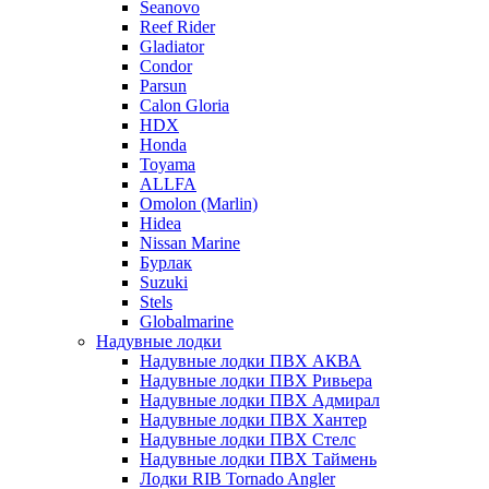
Seanovo
Reef Rider
Gladiator
Condor
Parsun
Calon Gloria
HDX
Honda
Toyama
ALLFA
Omolon (Marlin)
Hidea
Nissan Marine
Бурлак
Suzuki
Stels
Globalmarine
Надувные лодки
Надувные лодки ПВХ АКВА
Надувные лодки ПВХ Ривьера
Надувные лодки ПВХ Адмирал
Надувные лодки ПВХ Хантер
Надувные лодки ПВХ Стелс
Надувные лодки ПВХ Таймень
Лодки RIB Tornado Angler