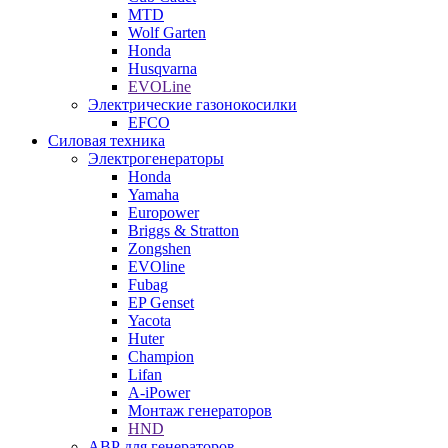
MTD
Wolf Garten
Honda
Husqvarna
EVOLine
Электрические газонокосилки
EFCO
Силовая техника
Электрогенераторы
Honda
Yamaha
Europower
Briggs & Stratton
Zongshen
EVOline
Fubag
EP Genset
Yacota
Huter
Champion
Lifan
A-iPower
Монтаж генераторов
HND
АВР для генераторов