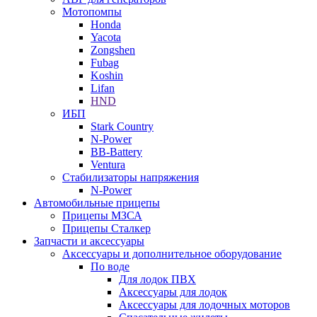
Мотопомпы
Honda
Yacota
Zongshen
Fubag
Koshin
Lifan
HND
ИБП
Stark Country
N-Power
BB-Battery
Ventura
Стабилизаторы напряжения
N-Power
Автомобильные прицепы
Прицепы МЗСА
Прицепы Сталкер
Запчасти и аксессуары
Аксессуары и дополнительное оборудование
По воде
Для лодок ПВХ
Аксессуары для лодок
Аксессуары для лодочных моторов