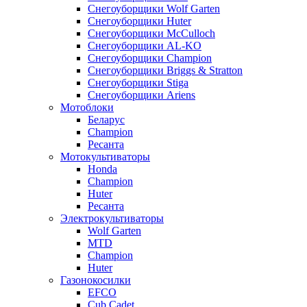
Снегоуборщики Wolf Garten
Снегоуборщики Huter
Снегоуборщики McCulloch
Снегоуборщики AL-KO
Снегоуборщики Champion
Снегоуборщики Briggs & Stratton
Снегоуборщики Stiga
Снегоуборщики Ariens
Мотоблоки
Беларус
Champion
Ресанта
Мотокультиваторы
Honda
Champion
Huter
Ресанта
Электрокультиваторы
Wolf Garten
MTD
Champion
Huter
Газонокосилки
EFCO
Cub Cadet