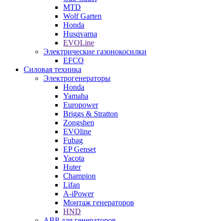
MTD
Wolf Garten
Honda
Husqvarna
EVOLine
Электрические газонокосилки
EFCO
Силовая техника
Электрогенераторы
Honda
Yamaha
Europower
Briggs & Stratton
Zongshen
EVOline
Fubag
EP Genset
Yacota
Huter
Champion
Lifan
A-iPower
Монтаж генераторов
HND
АВР для генераторов