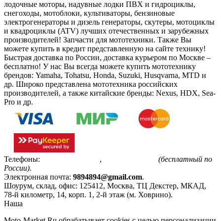
лодочные моторы, надувные лодки ПВХ и гидроциклы,
снегоходы, мотоблоки, культиваторы, бензиновые
электрогенераторы и дизель генераторы, скутеры, мотоциклы
и квадроциклы (ATV) лучших отечественных и зарубежных
производителей! Запчасти для мототехники. Также Вы
можете купить в кредит представленную на сайте технику!
Быстрая доставка по России, доставка курьером по Москве –
бесплатно!
У нас Вы всегда можете купить мототехнику
брендов: Yamaha, Tohatsu, Honda, Suzuki, Husqvarna, MTD и
др. Широко представлена мототехника российских
производителей, а также китайские бренды: Nexus, HDX, Sea-
Pro и др.
Телефоны:
+7(495)799-85-55
,
8(800)511-48-94
(бесплатный по
России)
.
Электронная почта:
9894894@gmail.com
.
Шоурум, склад, офис:
125412
,
Москва
,
ТЦ Декстер, МКАД,
78-й километр, 14, корп. 1, 2-й этаж (м. Ховрино)
.
Наша
Политика конфиденциальности
Moto-Market.Ru обрабатывает сookies с целью персонализации