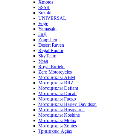
Xmotos
SSSR
Suzuki
UNIVERSAL
Voge
Yamasaki
ЗиД
Zongshen
Desert Raven
Regal Raptor
SkyTeam
Урал
Royal Enfield
Zero Motorcycles
Мотоциклы ABM
Мотоциклы BRZ
Мотоциклы Defiant
Мотоциклы Ducati
Мотоциклы Fuego
Мотоциклы Harley-Davidson
Мотоциклы Husqvarna
Мотоциклы Koshine
Мотоциклы Motax
Мотоциклы Zontes
Трициклы Agiax