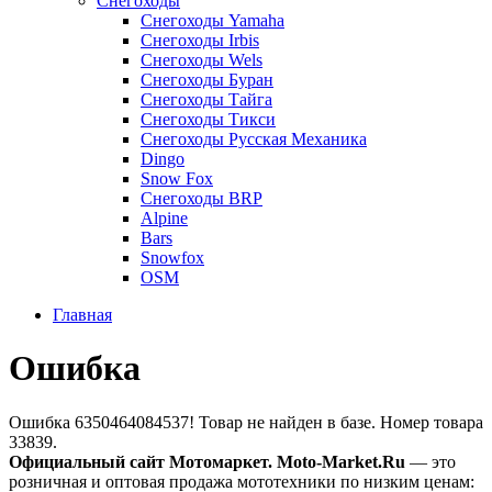
Снегоходы
Снегоходы Yamaha
Снегоходы Irbis
Снегоходы Wels
Снегоходы Буран
Снегоходы Тайга
Снегоходы Тикси
Снегоходы Русская Механика
Dingo
Snow Fox
Снегоходы BRP
Alpine
Bars
Snowfox
OSM
Главная
Ошибка
Ошибка 6350464084537! Товар не найден в базе. Номер товара
33839.
Официальный сайт Мотомаркет.
Moto-Market.Ru
— это
розничная и оптовая продажа мототехники по низким ценам: