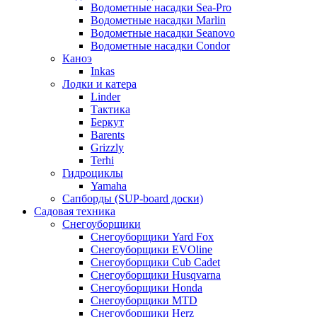
Водометные насадки Sea-Pro
Водометные насадки Marlin
Водометные насадки Seanovo
Водометные насадки Condor
Каноэ
Inkas
Лодки и катера
Linder
Тактика
Беркут
Barents
Grizzly
Terhi
Гидроциклы
Yamaha
Сапборды (SUP-board доски)
Садовая техника
Снегоуборщики
Снегоуборщики Yard Fox
Снегоуборщики EVOline
Снегоуборщики Cub Cadet
Снегоуборщики Husqvarna
Снегоуборщики Honda
Снегоуборщики MTD
Снегоуборщики Herz