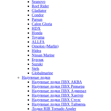
Seanovo
Reef Rider
Gladiator
Condor
Parsun
Calon Gloria
HDX
Honda
Toyama
ALLFA
Omolon (Marlin)
Hidea
Nissan Marine
Бурлак
Suzuki
Stels
Globalmarine
Надувные лодки
Надувные лодки ПВХ АКВА
Надувные лодки ПВХ Ривьера
Надувные лодки ПВХ Адмирал
Надувные лодки ПВХ Хантер
Надувные лодки ПВХ Стелс
Надувные лодки ПВХ Таймень
Лодки RIB Tornado Angler