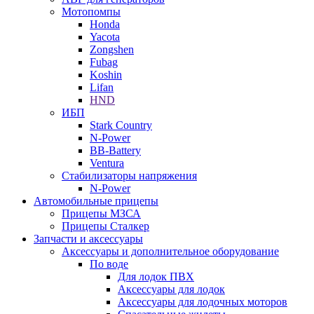
Мотопомпы
Honda
Yacota
Zongshen
Fubag
Koshin
Lifan
HND
ИБП
Stark Country
N-Power
BB-Battery
Ventura
Стабилизаторы напряжения
N-Power
Автомобильные прицепы
Прицепы МЗСА
Прицепы Сталкер
Запчасти и аксессуары
Аксессуары и дополнительное оборудование
По воде
Для лодок ПВХ
Аксессуары для лодок
Аксессуары для лодочных моторов