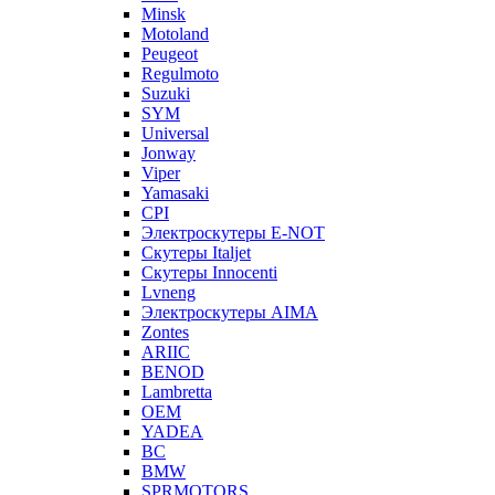
Minsk
Motoland
Peugeot
Regulmoto
Suzuki
SYM
Universal
Jonway
Viper
Yamasaki
CPI
Электроскутеры E-NOT
Скутеры Italjet
Скутеры Innocenti
Lvneng
Электроскутеры AIMA
Zontes
ARIIC
BENOD
Lambretta
OEM
YADEA
BC
BMW
SPRMOTORS