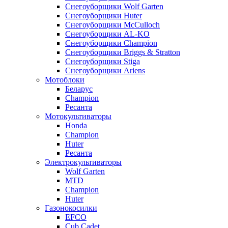
Снегоуборщики Wolf Garten
Снегоуборщики Huter
Снегоуборщики McCulloch
Снегоуборщики AL-KO
Снегоуборщики Champion
Снегоуборщики Briggs & Stratton
Снегоуборщики Stiga
Снегоуборщики Ariens
Мотоблоки
Беларус
Champion
Ресанта
Мотокультиваторы
Honda
Champion
Huter
Ресанта
Электрокультиваторы
Wolf Garten
MTD
Champion
Huter
Газонокосилки
EFCO
Cub Cadet