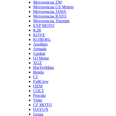
Мотоциклы ZM
Мотоциклы GS Motors
Мотоциклы JAWA
Мотоциклы RATO
Мотоциклы Triumph
EXP MOTO
K2R
KOVE
KUBERG
Apollino
Armada
Gaokin
QJ Motor
XGZ
ИжТехМаш
Benda
CJ
FullCrew
OEM
COLT
Procida
Vinto
CF MOTO
DAYUN
Groza