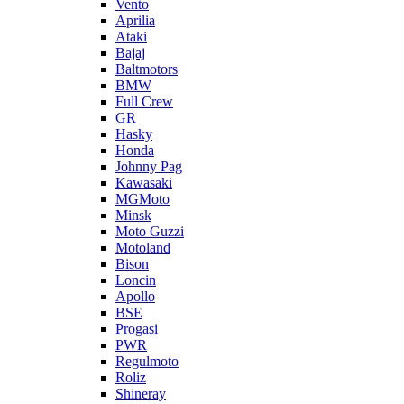
Vento
Aprilia
Ataki
Bajaj
Baltmotors
BMW
Full Crew
GR
Hasky
Honda
Johnny Pag
Kawasaki
MGMoto
Minsk
Moto Guzzi
Motoland
Bison
Loncin
Apollo
BSE
Progasi
PWR
Regulmoto
Roliz
Shineray