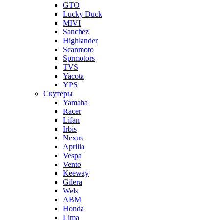
GTO
Lucky Duck
MIVI
Sanchez
Highlander
Scanmoto
Sprmotors
TVS
Yacota
YPS
Скутеры
Yamaha
Racer
Lifan
Irbis
Nexus
Aprilia
Vespa
Vento
Keeway
Gilera
Wels
ABM
Honda
Lima