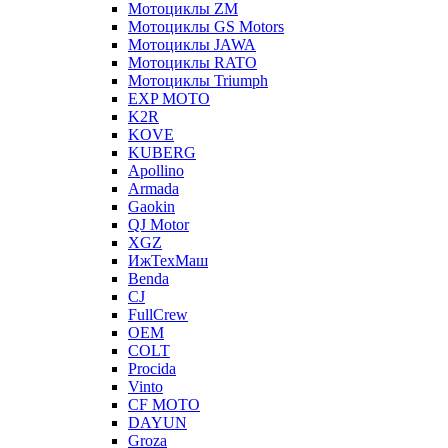
Мотоциклы ZM
Мотоциклы GS Motors
Мотоциклы JAWA
Мотоциклы RATO
Мотоциклы Triumph
EXP MOTO
K2R
KOVE
KUBERG
Apollino
Armada
Gaokin
QJ Motor
XGZ
ИжТехМаш
Benda
CJ
FullCrew
OEM
COLT
Procida
Vinto
CF MOTO
DAYUN
Groza