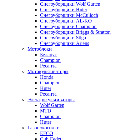
Снегоуборщики Wolf Garten
Снегоуборщики Huter
Снегоуборщики McCulloch
Снегоуборщики AL-KO
Снегоуборщики Champion
Снегоуборщики Briggs & Stratton
Снегоуборщики Stiga
Снегоуборщики Ariens
Мотоблоки
Беларус
Champion
Ресанта
Мотокультиваторы
Honda
Champion
Huter
Ресанта
Электрокультиваторы
Wolf Garten
MTD
Champion
Huter
Газонокосилки
EFCO
Cub Cadet