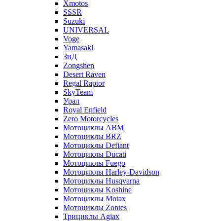
Xmotos
SSSR
Suzuki
UNIVERSAL
Voge
Yamasaki
ЗиД
Zongshen
Desert Raven
Regal Raptor
SkyTeam
Урал
Royal Enfield
Zero Motorcycles
Мотоциклы ABM
Мотоциклы BRZ
Мотоциклы Defiant
Мотоциклы Ducati
Мотоциклы Fuego
Мотоциклы Harley-Davidson
Мотоциклы Husqvarna
Мотоциклы Koshine
Мотоциклы Motax
Мотоциклы Zontes
Трициклы Agiax