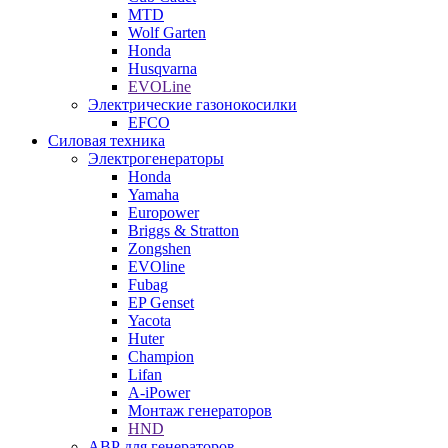
MTD
Wolf Garten
Honda
Husqvarna
EVOLine
Электрические газонокосилки
EFCO
Силовая техника
Электрогенераторы
Honda
Yamaha
Europower
Briggs & Stratton
Zongshen
EVOline
Fubag
EP Genset
Yacota
Huter
Champion
Lifan
A-iPower
Монтаж генераторов
HND
АВР для генераторов