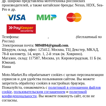
др. Широко представлена мототехника российских
производителей, а также китайские бренды: Nexus, HDX, Sea-
Pro и др.
Телефоны:
+7(495)799-85-55
,
8(800)511-48-94
(бесплатный по
России)
.
Электронная почта:
9894894@gmail.com
.
Шоурум, склад, офис:
125412
,
Москва
,
ТЦ Декстер, МКАД,
78-й километр, 14, корп. 1, 2-й этаж (м. Ховрино)
.
Магазин, склад:
117587
,
Москва
,
ул. Кировоградская, 11 Б (м.
Южная)
.
Наша
Политика конфиденциальности
Moto-Market.Ru обрабатывает сookies с целью персонализации
сервисов и для удобства пользования сайтом. Вы можете
запретить обработку сookies в настройках браузера.
Пожалуйста, ознакомьтесь с
политикой в отношении файлов
cookie
,
пользовательским соглашением
и
политикой
конфиденциальности
. Вы можете покинуть сайт, если не
согласны.