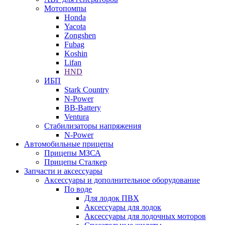
Мотопомпы
Honda
Yacota
Zongshen
Fubag
Koshin
Lifan
HND
ИБП
Stark Country
N-Power
BB-Battery
Ventura
Стабилизаторы напряжения
N-Power
Автомобильные прицепы
Прицепы МЗСА
Прицепы Сталкер
Запчасти и аксессуары
Аксессуары и дополнительное оборудование
По воде
Для лодок ПВХ
Аксессуары для лодок
Аксессуары для лодочных моторов