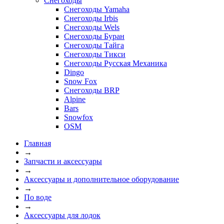
Снегоходы
Снегоходы Yamaha
Снегоходы Irbis
Снегоходы Wels
Снегоходы Буран
Снегоходы Тайга
Снегоходы Тикси
Снегоходы Русская Механика
Dingo
Snow Fox
Снегоходы BRP
Alpine
Bars
Snowfox
OSM
Главная
→
Запчасти и аксессуары
→
Аксессуары и дополнительное оборудование
→
По воде
→
Аксессуары для лодок