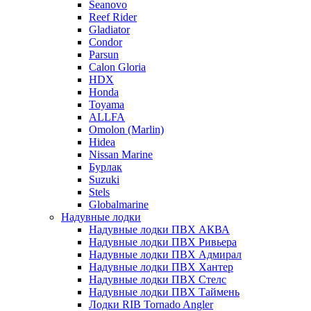
Seanovo
Reef Rider
Gladiator
Condor
Parsun
Calon Gloria
HDX
Honda
Toyama
ALLFA
Omolon (Marlin)
Hidea
Nissan Marine
Бурлак
Suzuki
Stels
Globalmarine
Надувные лодки
Надувные лодки ПВХ АКВА
Надувные лодки ПВХ Ривьера
Надувные лодки ПВХ Адмирал
Надувные лодки ПВХ Хантер
Надувные лодки ПВХ Стелс
Надувные лодки ПВХ Таймень
Лодки RIB Tornado Angler