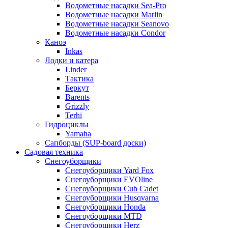
Водометные насадки Sea-Pro
Водометные насадки Marlin
Водометные насадки Seanovo
Водометные насадки Condor
Каноэ
Inkas
Лодки и катера
Linder
Тактика
Беркут
Barents
Grizzly
Terhi
Гидроциклы
Yamaha
Сапборды (SUP-board доски)
Садовая техника
Снегоуборщики
Снегоуборщики Yard Fox
Снегоуборщики EVOline
Снегоуборщики Cub Cadet
Снегоуборщики Husqvarna
Снегоуборщики Honda
Снегоуборщики MTD
Снегоуборщики Herz