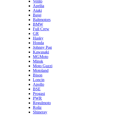
Vento
Aprilia
Ataki
Bajaj
Baltmotors
BMW
Full Crew
GR
Hasky
Honda
Johnny Pag
Kawasaki
MGMoto
Minsk
Moto Guzzi
Motoland
Bison
Loncin
Apollo
BSE
Progasi
PWR
Regulmoto
Roliz
Shineray