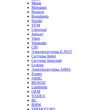
Minsk
Motoland
Peugeot
Regulmoto
Suzuki
SYM
Universal
Jonway
Viper
Yamasaki
CPI
Электроскутеры E-NOT
Скутеры Italjet
Скутеры Innocenti
Lvneng
Электроскутеры AIMA
Zontes
ARIIC
BENOD
Lambretta
OEM
YADEA
BC
BMW
SPRMOTORS