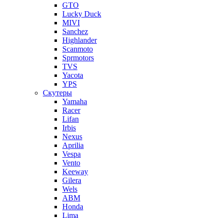
GTO
Lucky Duck
MIVI
Sanchez
Highlander
Scanmoto
Sprmotors
TVS
Yacota
YPS
Скутеры
Yamaha
Racer
Lifan
Irbis
Nexus
Aprilia
Vespa
Vento
Keeway
Gilera
Wels
ABM
Honda
Lima