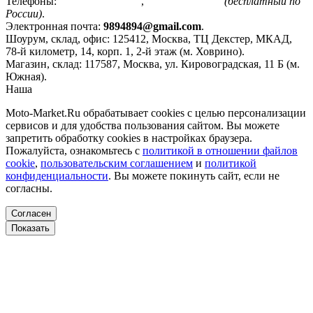
Телефоны:
+7(495)799-85-55
,
8(800)511-48-94
(бесплатный по
России)
.
Электронная почта:
9894894@gmail.com
.
Шоурум, склад, офис:
125412
,
Москва
,
ТЦ Декстер, МКАД,
78-й километр, 14, корп. 1, 2-й этаж (м. Ховрино)
.
Магазин, склад:
117587
,
Москва
,
ул. Кировоградская, 11 Б (м.
Южная)
.
Наша
Политика конфиденциальности
Moto-Market.Ru обрабатывает сookies с целью персонализации
сервисов и для удобства пользования сайтом. Вы можете
запретить обработку сookies в настройках браузера.
Пожалуйста, ознакомьтесь с
политикой в отношении файлов
cookie
,
пользовательским соглашением
и
политикой
конфиденциальности
. Вы можете покинуть сайт, если не
согласны.
Согласен
Показать