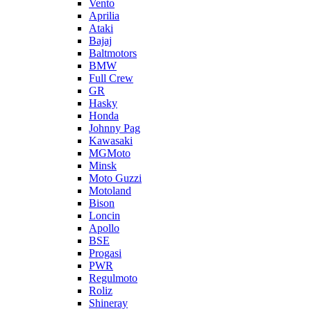
Vento
Aprilia
Ataki
Bajaj
Baltmotors
BMW
Full Crew
GR
Hasky
Honda
Johnny Pag
Kawasaki
MGMoto
Minsk
Moto Guzzi
Motoland
Bison
Loncin
Apollo
BSE
Progasi
PWR
Regulmoto
Roliz
Shineray