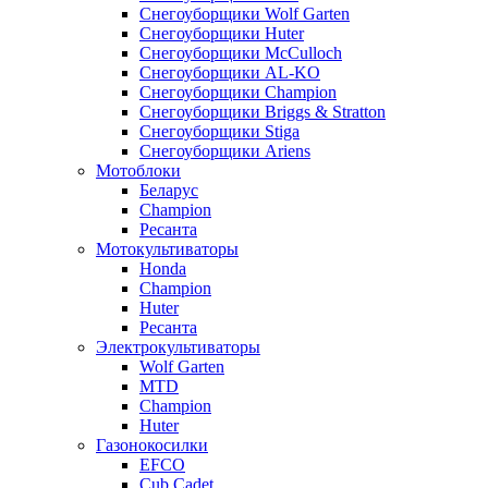
Снегоуборщики Wolf Garten
Снегоуборщики Huter
Снегоуборщики McCulloch
Снегоуборщики AL-KO
Снегоуборщики Champion
Снегоуборщики Briggs & Stratton
Снегоуборщики Stiga
Снегоуборщики Ariens
Мотоблоки
Беларус
Champion
Ресанта
Мотокультиваторы
Honda
Champion
Huter
Ресанта
Электрокультиваторы
Wolf Garten
MTD
Champion
Huter
Газонокосилки
EFCO
Cub Cadet