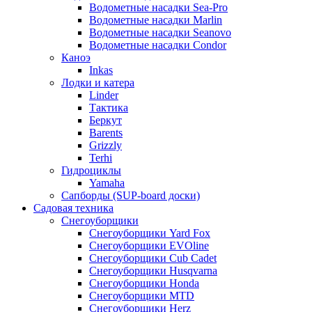
Водометные насадки Sea-Pro
Водометные насадки Marlin
Водометные насадки Seanovo
Водометные насадки Condor
Каноэ
Inkas
Лодки и катера
Linder
Тактика
Беркут
Barents
Grizzly
Terhi
Гидроциклы
Yamaha
Сапборды (SUP-board доски)
Садовая техника
Снегоуборщики
Снегоуборщики Yard Fox
Снегоуборщики EVOline
Снегоуборщики Cub Cadet
Снегоуборщики Husqvarna
Снегоуборщики Honda
Снегоуборщики MTD
Снегоуборщики Herz