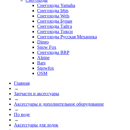
Снегоходы
Снегоходы Yamaha
Снегоходы Irbis
Снегоходы Wels
Снегоходы Буран
Снегоходы Тайга
Снегоходы Тикси
Снегоходы Русская Механика
Dingo
Snow Fox
Снегоходы BRP
Alpine
Bars
Snowfox
OSM
Главная
→
Запчасти и аксессуары
→
Аксессуары и дополнительное оборудование
→
По воде
→
Аксессуары для лодок