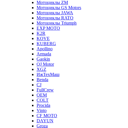
Мотоциклы ZM
Мотоциклы GS Motors
Мотоциклы JAWA
Мотоциклы RATO
Мотоциклы Triumph
EXP MOTO
K2R
KOVE
KUBERG
Apollino
Armada
Gaokin
QJ Motor
XGZ
ИжТехМаш
Benda
CJ
FullCrew
OEM
COLT
Procida
Vinto
CF MOTO
DAYUN
Groza