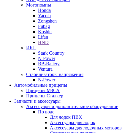
Мотопомпы
Honda
Yacota
Zongshen
Fubag
Koshin
Lifan
HND
ИБП
Stark Country
N-Power
BB-Battery
Ventura
Стабилизаторы напряжения
N-Power
Автомобильные прицепы
Прицепы МЗСА
Прицепы Сталкер
Запчасти и аксессуары
Аксессуары и дополнительное оборудование
По воде
Для лодок ПВХ
Аксессуары для лодок
Аксессуары для лодочных моторов