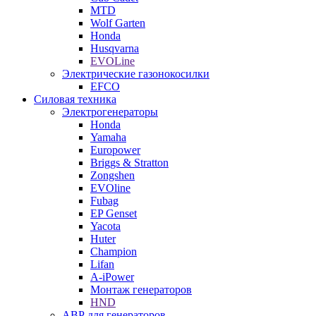
MTD
Wolf Garten
Honda
Husqvarna
EVOLine
Электрические газонокосилки
EFCO
Силовая техника
Электрогенераторы
Honda
Yamaha
Europower
Briggs & Stratton
Zongshen
EVOline
Fubag
EP Genset
Yacota
Huter
Champion
Lifan
A-iPower
Монтаж генераторов
HND
АВР для генераторов