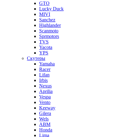
GTO
Lucky Duck
MIVI
Sanchez
Highlander
Scanmoto
Sprmotors
TVS
Yacota
YPS
Скутеры
Yamaha
Racer
Lifan
Irbis
Nexus
Aprilia
Vespa
Vento
Keeway
Gilera
Wels
ABM
Honda
Lima