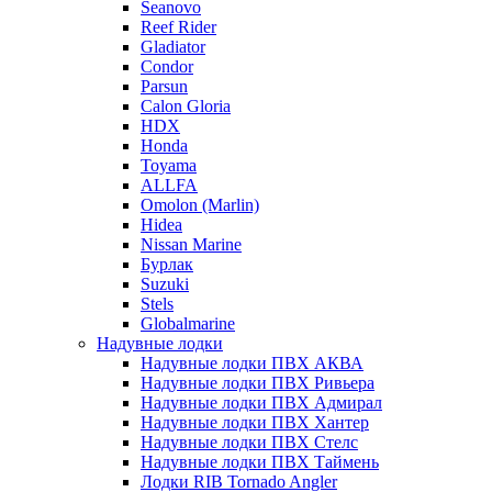
Seanovo
Reef Rider
Gladiator
Condor
Parsun
Calon Gloria
HDX
Honda
Toyama
ALLFA
Omolon (Marlin)
Hidea
Nissan Marine
Бурлак
Suzuki
Stels
Globalmarine
Надувные лодки
Надувные лодки ПВХ АКВА
Надувные лодки ПВХ Ривьера
Надувные лодки ПВХ Адмирал
Надувные лодки ПВХ Хантер
Надувные лодки ПВХ Стелс
Надувные лодки ПВХ Таймень
Лодки RIB Tornado Angler