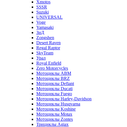
Xmotos
SSSR
Suzuki
UNIVERSAL
Voge
Yamasaki
ЗиД
Zongshen
Desert Raven
Regal Raptor
SkyTeam
Урал
Royal Enfield
Zero Motorcycles
Мотоциклы ABM
Мотоциклы BRZ
Мотоциклы Defiant
Мотоциклы Ducati
Мотоциклы Fuego
Мотоциклы Harley-Davidson
Мотоциклы Husqvarna
Мотоциклы Koshine
Мотоциклы Motax
Мотоциклы Zontes
Трициклы Agiax