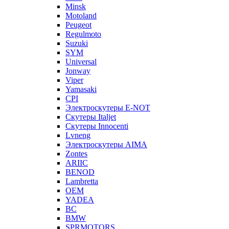
Minsk
Motoland
Peugeot
Regulmoto
Suzuki
SYM
Universal
Jonway
Viper
Yamasaki
CPI
Электроскутеры E-NOT
Скутеры Italjet
Скутеры Innocenti
Lvneng
Электроскутеры AIMA
Zontes
ARIIC
BENOD
Lambretta
OEM
YADEA
BC
BMW
SPRMOTORS