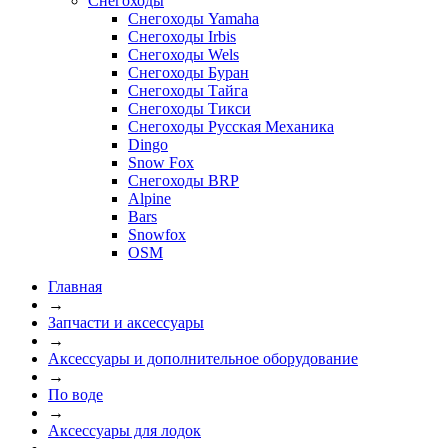
Снегоходы
Снегоходы Yamaha
Снегоходы Irbis
Снегоходы Wels
Снегоходы Буран
Снегоходы Тайга
Снегоходы Тикси
Снегоходы Русская Механика
Dingo
Snow Fox
Снегоходы BRP
Alpine
Bars
Snowfox
OSM
Главная
→
Запчасти и аксессуары
→
Аксессуары и дополнительное оборудование
→
По воде
→
Аксессуары для лодок