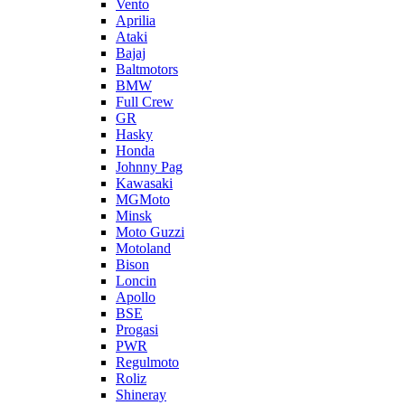
Vento
Aprilia
Ataki
Bajaj
Baltmotors
BMW
Full Crew
GR
Hasky
Honda
Johnny Pag
Kawasaki
MGMoto
Minsk
Moto Guzzi
Motoland
Bison
Loncin
Apollo
BSE
Progasi
PWR
Regulmoto
Roliz
Shineray