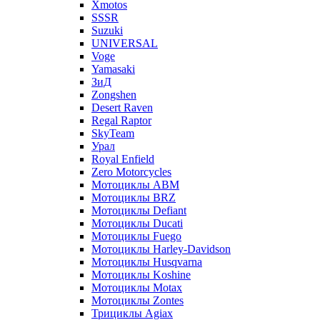
Xmotos
SSSR
Suzuki
UNIVERSAL
Voge
Yamasaki
ЗиД
Zongshen
Desert Raven
Regal Raptor
SkyTeam
Урал
Royal Enfield
Zero Motorcycles
Мотоциклы ABM
Мотоциклы BRZ
Мотоциклы Defiant
Мотоциклы Ducati
Мотоциклы Fuego
Мотоциклы Harley-Davidson
Мотоциклы Husqvarna
Мотоциклы Koshine
Мотоциклы Motax
Мотоциклы Zontes
Трициклы Agiax