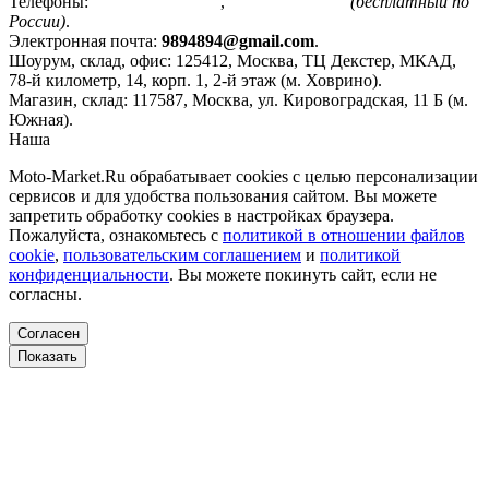
Телефоны:
+7(495)799-85-55
,
8(800)511-48-94
(бесплатный по
России)
.
Электронная почта:
9894894@gmail.com
.
Шоурум, склад, офис:
125412
,
Москва
,
ТЦ Декстер, МКАД,
78-й километр, 14, корп. 1, 2-й этаж (м. Ховрино)
.
Магазин, склад:
117587
,
Москва
,
ул. Кировоградская, 11 Б (м.
Южная)
.
Наша
Политика конфиденциальности
Moto-Market.Ru обрабатывает сookies с целью персонализации
сервисов и для удобства пользования сайтом. Вы можете
запретить обработку сookies в настройках браузера.
Пожалуйста, ознакомьтесь с
политикой в отношении файлов
cookie
,
пользовательским соглашением
и
политикой
конфиденциальности
. Вы можете покинуть сайт, если не
согласны.
Согласен
Показать