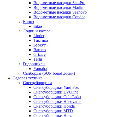
Водометные насадки Sea-Pro
Водометные насадки Marlin
Водометные насадки Seanovo
Водометные насадки Condor
Каноэ
Inkas
Лодки и катера
Linder
Тактика
Беркут
Barents
Grizzly
Terhi
Гидроциклы
Yamaha
Сапборды (SUP-board доски)
Садовая техника
Снегоуборщики
Снегоуборщики Yard Fox
Снегоуборщики EVOline
Снегоуборщики Cub Cadet
Снегоуборщики Husqvarna
Снегоуборщики Honda
Снегоуборщики MTD
Снегоуборщики Herz