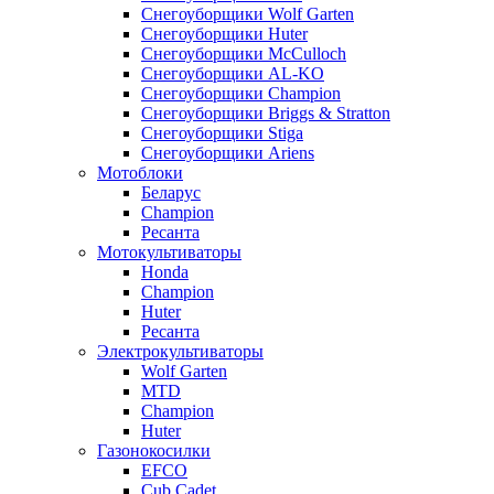
Снегоуборщики Wolf Garten
Снегоуборщики Huter
Снегоуборщики McCulloch
Снегоуборщики AL-KO
Снегоуборщики Champion
Снегоуборщики Briggs & Stratton
Снегоуборщики Stiga
Снегоуборщики Ariens
Мотоблоки
Беларус
Champion
Ресанта
Мотокультиваторы
Honda
Champion
Huter
Ресанта
Электрокультиваторы
Wolf Garten
MTD
Champion
Huter
Газонокосилки
EFCO
Cub Cadet