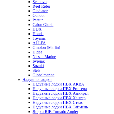
Seanovo
Reef Rider
Gladiator
Condor
Parsun
Calon Gloria
HDX
Honda
Toyama
ALLFA
Omolon (Marlin)
Hidea
Nissan Marine
Бурлак
Suzuki
Stels
Globalmarine
Надувные лодки
Надувные лодки ПВХ АКВА
Надувные лодки ПВХ Ривьера
Надувные лодки ПВХ Адмирал
Надувные лодки ПВХ Хантер
Надувные лодки ПВХ Стелс
Надувные лодки ПВХ Таймень
Лодки RIB Tornado Angler