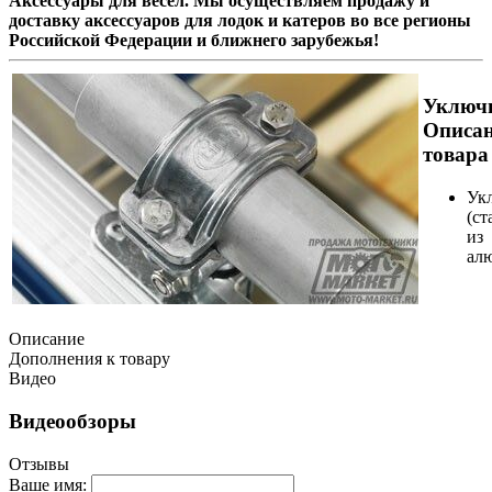
Аксессуары для весел. Мы осуществляем продажу и
доставку аксессуаров для лодок и катеров во все регионы
Российской Федерации и ближнего зарубежья!
Уключ
Описа
товара
Ук
(ст
из
ал
Описание
Дополнения к товару
Видео
Видеообзоры
Отзывы
Ваше имя: