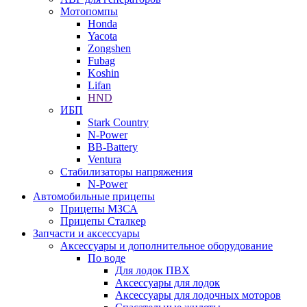
Мотопомпы
Honda
Yacota
Zongshen
Fubag
Koshin
Lifan
HND
ИБП
Stark Country
N-Power
BB-Battery
Ventura
Стабилизаторы напряжения
N-Power
Автомобильные прицепы
Прицепы МЗСА
Прицепы Сталкер
Запчасти и аксессуары
Аксессуары и дополнительное оборудование
По воде
Для лодок ПВХ
Аксессуары для лодок
Аксессуары для лодочных моторов