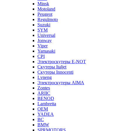
Minsk
Motoland
Peugeot
Regulmoto
Suzuki
SYM
Universal
Jonway
Viper
Yamasaki
CPI
Электроскутеры E-NOT
Скутеры Italjet
Скутеры Innocenti
Lvneng
Электроскутеры AIMA
Zontes
ARIIC
BENOD
Lambretta
OEM
YADEA
BC
BMW
SPRMOTORS