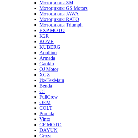
Мотоциклы ZM
Мотоциклы GS Motors
Мотоциклы JAWA
Мотоциклы RATO
Мотоциклы Triumph
EXP MOTO
K2R
KOVE
KUBERG
Apollino
Armada
Gaokin
QJ Motor
XGZ
ИжТехМаш
Benda
CJ
FullCrew
OEM
COLT
Procida
Vinto
CF MOTO
DAYUN
Groza