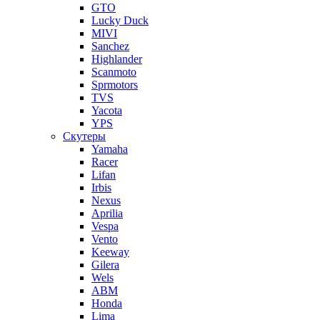
GTO
Lucky Duck
MIVI
Sanchez
Highlander
Scanmoto
Sprmotors
TVS
Yacota
YPS
Скутеры
Yamaha
Racer
Lifan
Irbis
Nexus
Aprilia
Vespa
Vento
Keeway
Gilera
Wels
ABM
Honda
Lima