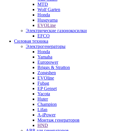
MTD
Wolf Garten
Honda
Husqvarna
EVOLine
Электрические газонокосилки
EFCO
Силовая техника
Электрогенераторы
Honda
Yamaha
Europower
Briggs & Stratton
Zongshen
EVOline
Fubag
EP Genset
Yacota
Huter
Champion
Lifan
A-iPower
Монтаж генераторов
HND
АВР для генераторов