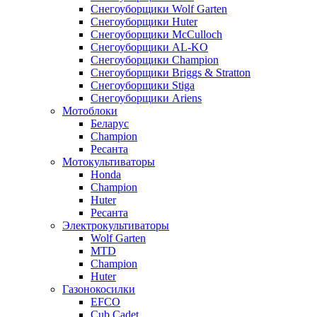
Снегоуборщики Wolf Garten
Снегоуборщики Huter
Снегоуборщики McCulloch
Снегоуборщики AL-KO
Снегоуборщики Champion
Снегоуборщики Briggs & Stratton
Снегоуборщики Stiga
Снегоуборщики Ariens
Мотоблоки
Беларус
Champion
Ресанта
Мотокультиваторы
Honda
Champion
Huter
Ресанта
Электрокультиваторы
Wolf Garten
MTD
Champion
Huter
Газонокосилки
EFCO
Cub Cadet