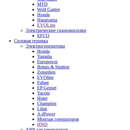
MTD
Wolf Garten
Honda
Husqvarna
EVOLine
Электрические газонокосилки
EFCO
Силовая техника
Электрогенераторы
Honda
Yamaha
Europower
Briggs & Stratton
Zongshen
EVOline
Fubag
EP Genset
Yacota
Huter
Champion
Lifan
A-iPower
Монтаж генераторов
HND
АВР для генераторов