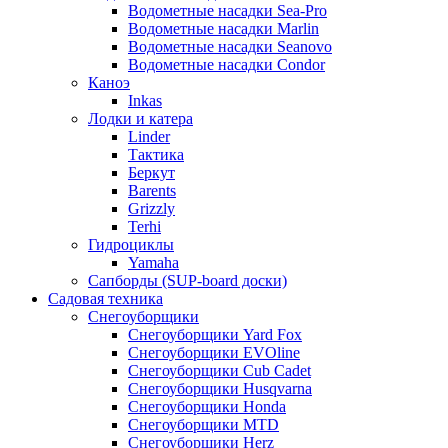
Водометные насадки Sea-Pro
Водометные насадки Marlin
Водометные насадки Seanovo
Водометные насадки Condor
Каноэ
Inkas
Лодки и катера
Linder
Тактика
Беркут
Barents
Grizzly
Terhi
Гидроциклы
Yamaha
Сапборды (SUP-board доски)
Садовая техника
Снегоуборщики
Снегоуборщики Yard Fox
Снегоуборщики EVOline
Снегоуборщики Cub Cadet
Снегоуборщики Husqvarna
Снегоуборщики Honda
Снегоуборщики MTD
Снегоуборщики Herz