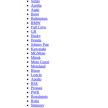
Vento
Aprilia
Ataki
Bajaj
Baltmotors
BMW
Full Crew
GR
Hasky
Honda
Johnny Pag
Kawasaki
MGMoto
Minsk
Moto Guzzi
Motoland
Bison
Loncin
Apollo
BSE
Progasi
PWR
Regulmoto
Roliz
Shineray