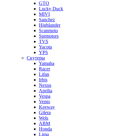
GTO
Lucky Duck
MIVI
Sanchez
Highlander
Scanmoto
Sprmotors
TVS
Yacota
YPS
Скутеры
Yamaha
Racer
Lifan
Irbis
Nexus
Aprilia
Vespa
Vento
Keeway
Gilera
Wels
ABM
Honda
Lima