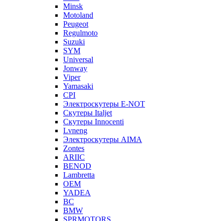
Minsk
Motoland
Peugeot
Regulmoto
Suzuki
SYM
Universal
Jonway
Viper
Yamasaki
CPI
Электроскутеры E-NOT
Скутеры Italjet
Скутеры Innocenti
Lvneng
Электроскутеры AIMA
Zontes
ARIIC
BENOD
Lambretta
OEM
YADEA
BC
BMW
SPRMOTORS