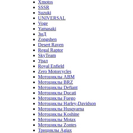
Xmotos
SSSR
Suzuki
UNIVERSAL
Voge
Yamasaki
ЗиД
Zongshen
Desert Raven
Regal Raptor
SkyTeam
Урал
Royal Enfield
Zero Motorcycles
Мотоциклы ABM
Мотоциклы BRZ
Мотоциклы Defiant
Мотоциклы Ducati
Мотоциклы Fuego
Мотоциклы Harley-Davidson
Мотоциклы Husqvarna
Мотоциклы Koshine
Мотоциклы Motax
Мотоциклы Zontes
Трициклы Agiax