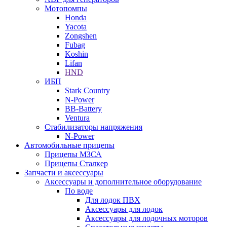
Мотопомпы
Honda
Yacota
Zongshen
Fubag
Koshin
Lifan
HND
ИБП
Stark Country
N-Power
BB-Battery
Ventura
Стабилизаторы напряжения
N-Power
Автомобильные прицепы
Прицепы МЗСА
Прицепы Сталкер
Запчасти и аксессуары
Аксессуары и дополнительное оборудование
По воде
Для лодок ПВХ
Аксессуары для лодок
Аксессуары для лодочных моторов