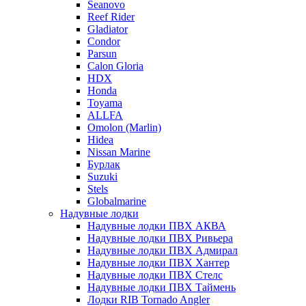
Seanovo
Reef Rider
Gladiator
Condor
Parsun
Calon Gloria
HDX
Honda
Toyama
ALLFA
Omolon (Marlin)
Hidea
Nissan Marine
Бурлак
Suzuki
Stels
Globalmarine
Надувные лодки
Надувные лодки ПВХ АКВА
Надувные лодки ПВХ Ривьера
Надувные лодки ПВХ Адмирал
Надувные лодки ПВХ Хантер
Надувные лодки ПВХ Стелс
Надувные лодки ПВХ Таймень
Лодки RIB Tornado Angler