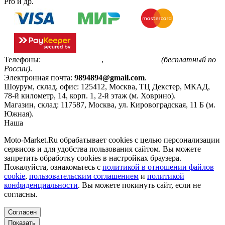
Pro и др.
Телефоны:
+7(495)799-85-55
,
8(800)511-48-94
(бесплатный по
России)
.
Электронная почта:
9894894@gmail.com
.
Шоурум, склад, офис:
125412
,
Москва
,
ТЦ Декстер, МКАД,
78-й километр, 14, корп. 1, 2-й этаж (м. Ховрино)
.
Магазин, склад:
117587
,
Москва
,
ул. Кировоградская, 11 Б (м.
Южная)
.
Наша
Политика конфиденциальности
Moto-Market.Ru обрабатывает сookies с целью персонализации
сервисов и для удобства пользования сайтом. Вы можете
запретить обработку сookies в настройках браузера.
Пожалуйста, ознакомьтесь с
политикой в отношении файлов
cookie
,
пользовательским соглашением
и
политикой
конфиденциальности
. Вы можете покинуть сайт, если не
согласны.
Согласен
Показать