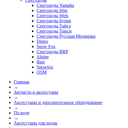
Снегоходы
Снегоходы Yamaha
Снегоходы Irbis
Снегоходы Wels
Снегоходы Буран
Снегоходы Тайга
Снегоходы Тикси
Снегоходы Русская Механика
Dingo
Snow Fox
Снегоходы BRP
Alpine
Bars
Snowfox
OSM
Главная
→
Запчасти и аксессуары
→
Аксессуары и дополнительное оборудование
→
По воде
→
Аксессуары для лодок