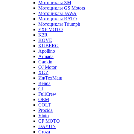
Мотоциклы ZM
Мотоциклы GS Motors
Мотоциклы JAWA
Мотоциклы RATO
Мотоциклы Triumph
EXP MOTO
K2R
KOVE
KUBERG
Apollino
Armada
Gaokin
QJ Motor
XGZ
ИжТехМаш
Benda
CJ
FullCrew
OEM
COLT
Procida
Vinto
CF MOTO
DAYUN
Groza