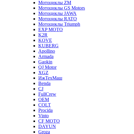
Мотоциклы ZM
Мотоциклы GS Motors
Мотоциклы JAWA
Мотоциклы RATO
Мотоциклы Triumph
EXP MOTO
K2R
KOVE
KUBERG
Apollino
Armada
Gaokin
QJ Motor
XGZ
ИжТехМаш
Benda
CJ
FullCrew
OEM
COLT
Procida
Vinto
CF MOTO
DAYUN
Groza