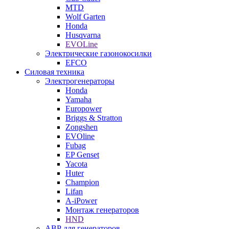
MTD
Wolf Garten
Honda
Husqvarna
EVOLine
Электрические газонокосилки
EFCO
Силовая техника
Электрогенераторы
Honda
Yamaha
Europower
Briggs & Stratton
Zongshen
EVOline
Fubag
EP Genset
Yacota
Huter
Champion
Lifan
A-iPower
Монтаж генераторов
HND
АВР для генераторов