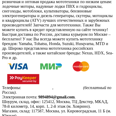
розничная и оптовая продажа мототехники по низким ценам:
лодочные моторы, надувные лодки ПВХ и гидроциклы,
снегоходы, мотоблоки, культиваторы, бензиновые
электрогенераторы и дизель генераторы, скутеры, мотоциклы
и квадроциклы (ATV) лучших отечественных и зарубежных
производителей! Запчасти для мототехники. Также Вы
можете купить в кредит представленную на сайте технику!
Быстрая доставка по России, доставка курьером по Москве –
бесплатно!
У нас Вы всегда можете купить мототехнику
брендов: Yamaha, Tohatsu, Honda, Suzuki, Husqvarna, MTD и
др. Широко представлена мототехника российских
производителей, а также китайские бренды: Nexus, HDX, Sea-
Pro и др.
Телефоны:
+7(495)799-85-55
,
8(800)511-48-94
(бесплатный по
России)
.
Электронная почта:
9894894@gmail.com
.
Шоурум, склад, офис:
125412
,
Москва
,
ТЦ Декстер, МКАД,
78-й километр, 14, корп. 1, 2-й этаж (м. Ховрино)
.
Магазин, склад:
117587
,
Москва
,
ул. Кировоградская, 11 Б (м.
Южная)
.