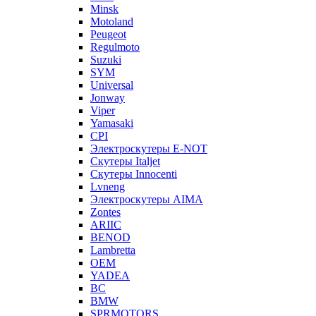
Minsk
Motoland
Peugeot
Regulmoto
Suzuki
SYM
Universal
Jonway
Viper
Yamasaki
CPI
Электроскутеры E-NOT
Скутеры Italjet
Скутеры Innocenti
Lvneng
Электроскутеры AIMA
Zontes
ARIIC
BENOD
Lambretta
OEM
YADEA
BC
BMW
SPRMOTORS