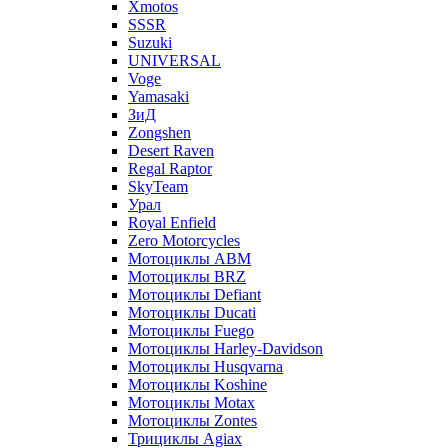
Xmotos
SSSR
Suzuki
UNIVERSAL
Voge
Yamasaki
ЗиД
Zongshen
Desert Raven
Regal Raptor
SkyTeam
Урал
Royal Enfield
Zero Motorcycles
Мотоциклы ABM
Мотоциклы BRZ
Мотоциклы Defiant
Мотоциклы Ducati
Мотоциклы Fuego
Мотоциклы Harley-Davidson
Мотоциклы Husqvarna
Мотоциклы Koshine
Мотоциклы Motax
Мотоциклы Zontes
Трициклы Agiax