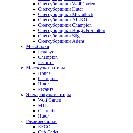
Снегоуборщики Wolf Garten
Снегоуборщики Huter
Снегоуборщики McCulloch
Снегоуборщики AL-KO
Снегоуборщики Champion
Снегоуборщики Briggs & Stratton
Снегоуборщики Stiga
Снегоуборщики Ariens
Мотоблоки
Беларус
Champion
Ресанта
Мотокультиваторы
Honda
Champion
Huter
Ресанта
Электрокультиваторы
Wolf Garten
MTD
Champion
Huter
Газонокосилки
EFCO
Cub Cadet