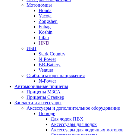
Мотопомпы
Honda
Yacota
Zongshen
Fubag
Koshin
Lifan
HND
ИБП
Stark Country
N-Power
BB-Battery
Ventura
Стабилизаторы напряжения
N-Power
Автомобильные прицепы
Прицепы МЗСА
Прицепы Сталкер
Запчасти и аксессуары
Аксессуары и дополнительное оборудование
По воде
Для лодок ПВХ
Аксессуары для лодок
Аксессуары для лодочных моторов