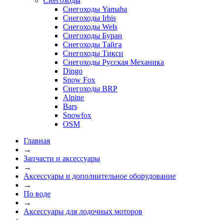
Снегоходы
Снегоходы Yamaha
Снегоходы Irbis
Снегоходы Wels
Снегоходы Буран
Снегоходы Тайга
Снегоходы Тикси
Снегоходы Русская Механика
Dingo
Snow Fox
Снегоходы BRP
Alpine
Bars
Snowfox
OSM
Главная
→
Запчасти и аксессуары
→
Аксессуары и дополнительное оборудование
→
По воде
→
Аксессуары для лодочных моторов