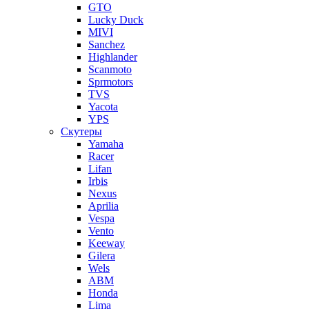
GTO
Lucky Duck
MIVI
Sanchez
Highlander
Scanmoto
Sprmotors
TVS
Yacota
YPS
Скутеры
Yamaha
Racer
Lifan
Irbis
Nexus
Aprilia
Vespa
Vento
Keeway
Gilera
Wels
ABM
Honda
Lima