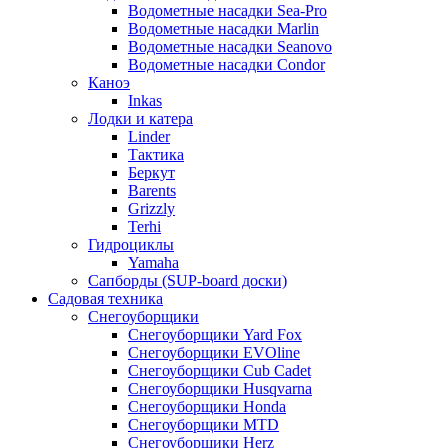
Водометные насадки Sea-Pro
Водометные насадки Marlin
Водометные насадки Seanovo
Водометные насадки Condor
Каноэ
Inkas
Лодки и катера
Linder
Тактика
Беркут
Barents
Grizzly
Terhi
Гидроциклы
Yamaha
Сапборды (SUP-board доски)
Садовая техника
Снегоуборщики
Снегоуборщики Yard Fox
Снегоуборщики EVOline
Снегоуборщики Cub Cadet
Снегоуборщики Husqvarna
Снегоуборщики Honda
Снегоуборщики MTD
Снегоуборщики Herz