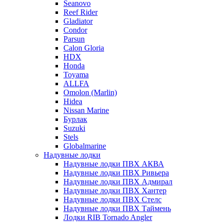
Seanovo
Reef Rider
Gladiator
Condor
Parsun
Calon Gloria
HDX
Honda
Toyama
ALLFA
Omolon (Marlin)
Hidea
Nissan Marine
Бурлак
Suzuki
Stels
Globalmarine
Надувные лодки
Надувные лодки ПВХ АКВА
Надувные лодки ПВХ Ривьера
Надувные лодки ПВХ Адмирал
Надувные лодки ПВХ Хантер
Надувные лодки ПВХ Стелс
Надувные лодки ПВХ Таймень
Лодки RIB Tornado Angler