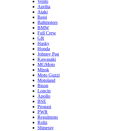
Vento
Aprilia
Ataki
Bajaj
Baltmotors
BMW
Full Crew
GR
Hasky
Honda
Johnny Pag
Kawasaki
MGMoto
Minsk
Moto Guzzi
Motoland
Bison
Loncin
Apollo
BSE
Progasi
PWR
Regulmoto
Roliz
Shineray