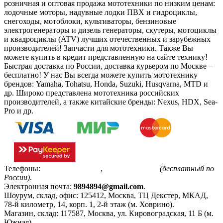
розничная и оптовая продажа мототехники по низким ценам:
лодочные моторы, надувные лодки ПВХ и гидроциклы,
снегоходы, мотоблоки, культиваторы, бензиновые
электрогенераторы и дизель генераторы, скутеры, мотоциклы
и квадроциклы (ATV) лучших отечественных и зарубежных
производителей! Запчасти для мототехники. Также Вы
можете купить в кредит представленную на сайте технику!
Быстрая доставка по России, доставка курьером по Москве –
бесплатно!
У нас Вы всегда можете купить мототехнику
брендов: Yamaha, Tohatsu, Honda, Suzuki, Husqvarna, MTD и
др. Широко представлена мототехника российских
производителей, а также китайские бренды: Nexus, HDX, Sea-
Pro и др.
Телефоны:
+7(495)799-85-55
,
8(800)511-48-94
(бесплатный по
России)
.
Электронная почта:
9894894@gmail.com
.
Шоурум, склад, офис:
125412
,
Москва
,
ТЦ Декстер, МКАД,
78-й километр, 14, корп. 1, 2-й этаж (м. Ховрино)
.
Магазин, склад:
117587
,
Москва
,
ул. Кировоградская, 11 Б (м.
Южная)
.