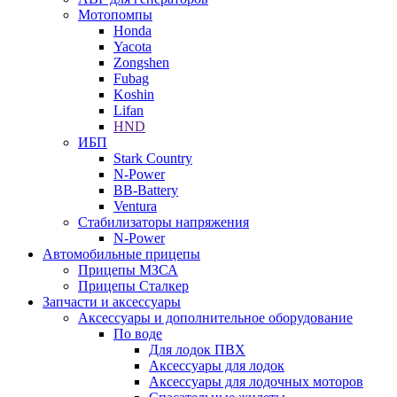
Мотопомпы
Honda
Yacota
Zongshen
Fubag
Koshin
Lifan
HND
ИБП
Stark Country
N-Power
BB-Battery
Ventura
Стабилизаторы напряжения
N-Power
Автомобильные прицепы
Прицепы МЗСА
Прицепы Сталкер
Запчасти и аксессуары
Аксессуары и дополнительное оборудование
По воде
Для лодок ПВХ
Аксессуары для лодок
Аксессуары для лодочных моторов