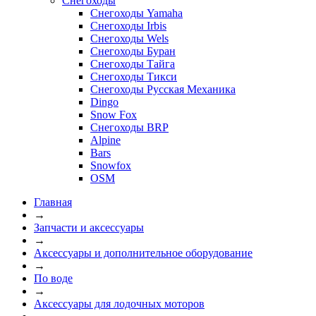
Снегоходы
Снегоходы Yamaha
Снегоходы Irbis
Снегоходы Wels
Снегоходы Буран
Снегоходы Тайга
Снегоходы Тикси
Снегоходы Русская Механика
Dingo
Snow Fox
Снегоходы BRP
Alpine
Bars
Snowfox
OSM
Главная
→
Запчасти и аксессуары
→
Аксессуары и дополнительное оборудование
→
По воде
→
Аксессуары для лодочных моторов