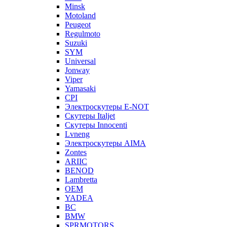
Minsk
Motoland
Peugeot
Regulmoto
Suzuki
SYM
Universal
Jonway
Viper
Yamasaki
CPI
Электроскутеры E-NOT
Скутеры Italjet
Скутеры Innocenti
Lvneng
Электроскутеры AIMA
Zontes
ARIIC
BENOD
Lambretta
OEM
YADEA
BC
BMW
SPRMOTORS