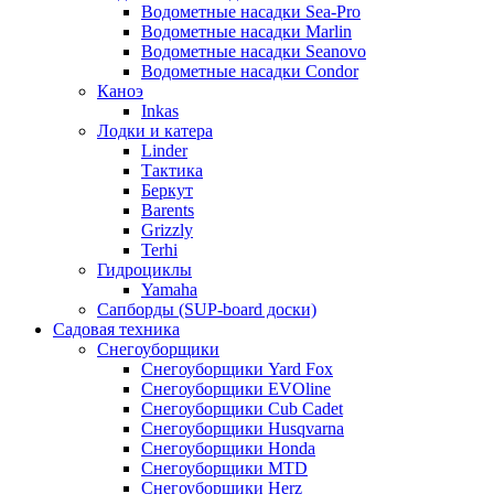
Водометные насадки Sea-Pro
Водометные насадки Marlin
Водометные насадки Seanovo
Водометные насадки Condor
Каноэ
Inkas
Лодки и катера
Linder
Тактика
Беркут
Barents
Grizzly
Terhi
Гидроциклы
Yamaha
Сапборды (SUP-board доски)
Садовая техника
Снегоуборщики
Снегоуборщики Yard Fox
Снегоуборщики EVOline
Снегоуборщики Cub Cadet
Снегоуборщики Husqvarna
Снегоуборщики Honda
Снегоуборщики MTD
Снегоуборщики Herz