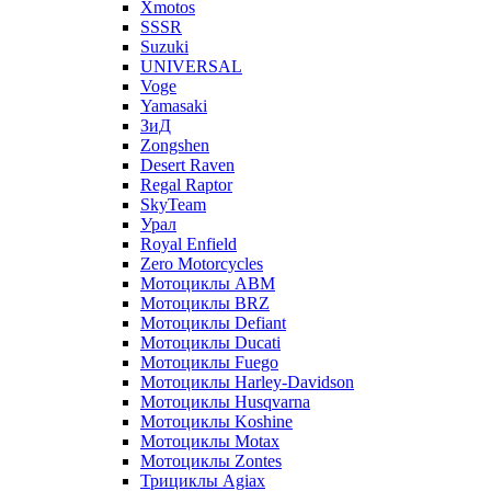
Xmotos
SSSR
Suzuki
UNIVERSAL
Voge
Yamasaki
ЗиД
Zongshen
Desert Raven
Regal Raptor
SkyTeam
Урал
Royal Enfield
Zero Motorcycles
Мотоциклы ABM
Мотоциклы BRZ
Мотоциклы Defiant
Мотоциклы Ducati
Мотоциклы Fuego
Мотоциклы Harley-Davidson
Мотоциклы Husqvarna
Мотоциклы Koshine
Мотоциклы Motax
Мотоциклы Zontes
Трициклы Agiax