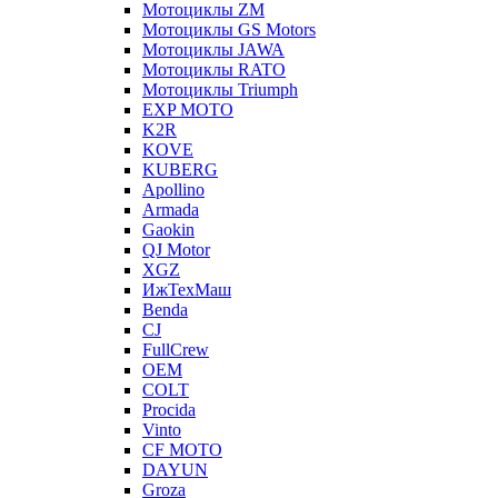
Мотоциклы ZM
Мотоциклы GS Motors
Мотоциклы JAWA
Мотоциклы RATO
Мотоциклы Triumph
EXP MOTO
K2R
KOVE
KUBERG
Apollino
Armada
Gaokin
QJ Motor
XGZ
ИжТехМаш
Benda
CJ
FullCrew
OEM
COLT
Procida
Vinto
CF MOTO
DAYUN
Groza