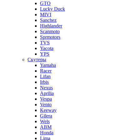
GTO
Lucky Duck
MIVI
Sanchez
Highlander
Scanmoto
Sprmotors
TVS
Yacota
YPS
Скутеры
Yamaha
Racer
Lifan
Irbis
Nexus
Aprilia
Vespa
Vento
Keeway
Gilera
Wels
ABM
Honda
Lima