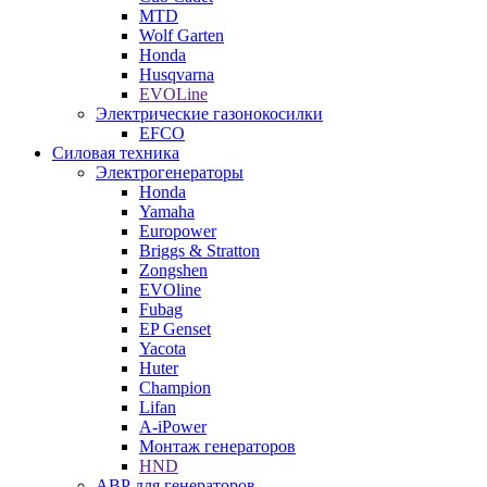
MTD
Wolf Garten
Honda
Husqvarna
EVOLine
Электрические газонокосилки
EFCO
Силовая техника
Электрогенераторы
Honda
Yamaha
Europower
Briggs & Stratton
Zongshen
EVOline
Fubag
EP Genset
Yacota
Huter
Champion
Lifan
A-iPower
Монтаж генераторов
HND
АВР для генераторов