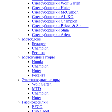
Снегоуборщики Wolf Garten
Снегоуборщики Huter
Снегоуборщики McCulloch
Снегоуборщики AL-KO
Снегоуборщики Champion
Снегоуборщики Briggs & Stratton
Снегоуборщики Stiga
Снегоуборщики Ariens
Мотоблоки
Беларус
Champion
Ресанта
Мотокультиваторы
Honda
Champion
Huter
Ресанта
Электрокультиваторы
Wolf Garten
MTD
Champion
Huter
Газонокосилки
EFCO
Cub Cadet