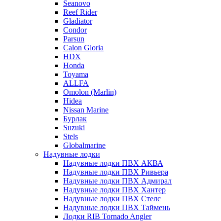
Seanovo
Reef Rider
Gladiator
Condor
Parsun
Calon Gloria
HDX
Honda
Toyama
ALLFA
Omolon (Marlin)
Hidea
Nissan Marine
Бурлак
Suzuki
Stels
Globalmarine
Надувные лодки
Надувные лодки ПВХ АКВА
Надувные лодки ПВХ Ривьера
Надувные лодки ПВХ Адмирал
Надувные лодки ПВХ Хантер
Надувные лодки ПВХ Стелс
Надувные лодки ПВХ Таймень
Лодки RIB Tornado Angler