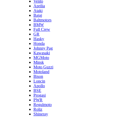
Vento
Aprilia
Ataki
Bajaj
Baltmotors
BMW
Full Crew
GR
Hasky
Honda
Johnny Pag
Kawasaki
MGMoto
Minsk
Moto Guzzi
Motoland
Bison
Loncin
Apollo
BSE
Progasi
PWR
Regulmoto
Roliz
Shineray