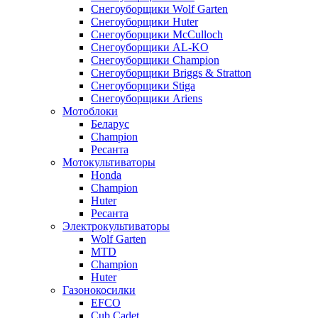
Снегоуборщики Wolf Garten
Снегоуборщики Huter
Снегоуборщики McCulloch
Снегоуборщики AL-KO
Снегоуборщики Champion
Снегоуборщики Briggs & Stratton
Снегоуборщики Stiga
Снегоуборщики Ariens
Мотоблоки
Беларус
Champion
Ресанта
Мотокультиваторы
Honda
Champion
Huter
Ресанта
Электрокультиваторы
Wolf Garten
MTD
Champion
Huter
Газонокосилки
EFCO
Cub Cadet