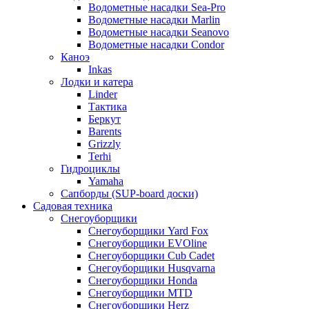
Водометные насадки Sea-Pro
Водометные насадки Marlin
Водометные насадки Seanovo
Водометные насадки Condor
Каноэ
Inkas
Лодки и катера
Linder
Тактика
Беркут
Barents
Grizzly
Terhi
Гидроциклы
Yamaha
Сапборды (SUP-board доски)
Садовая техника
Снегоуборщики
Снегоуборщики Yard Fox
Снегоуборщики EVOline
Снегоуборщики Cub Cadet
Снегоуборщики Husqvarna
Снегоуборщики Honda
Снегоуборщики MTD
Снегоуборщики Herz