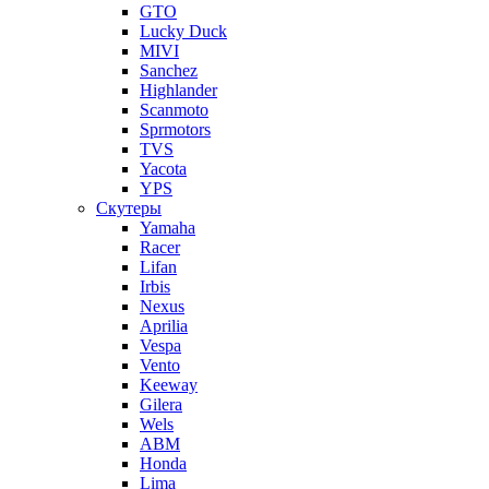
GTO
Lucky Duck
MIVI
Sanchez
Highlander
Scanmoto
Sprmotors
TVS
Yacota
YPS
Скутеры
Yamaha
Racer
Lifan
Irbis
Nexus
Aprilia
Vespa
Vento
Keeway
Gilera
Wels
ABM
Honda
Lima