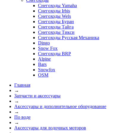
Снегоходы
Снегоходы Yamaha
Снегоходы Irbis
Снегоходы Wels
Снегоходы Буран
Снегоходы Тайга
Снегоходы Тикси
Снегоходы Русская Механика
Dingo
Snow Fox
Снегоходы BRP
Alpine
Bars
Snowfox
OSM
Главная
→
Запчасти и аксессуары
→
Аксессуары и дополнительное оборудование
→
По воде
→
Аксессуары для лодочных моторов