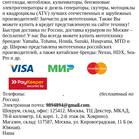
снегоходы, мотоблоки, культиваторы, бензиновые
электрогенераторы и дизель генераторы, скутеры, мотоциклы
и квадроциклы (ATV) лучших отечественных и зарубежных
производителей! Запчасти для мототехники. Также Вы
можете купить в кредит представленную на сайте технику!
Быстрая доставка по России, доставка курьером по Москве –
бесплатно!
У нас Вы всегда можете купить мототехнику
брендов: Yamaha, Tohatsu, Honda, Suzuki, Husqvarna, MTD и
др. Широко представлена мототехника российских
производителей, а также китайские бренды: Nexus, HDX, Sea-
Pro и др.
Телефоны:
+7(495)799-85-55
,
8(800)511-48-94
(бесплатный по
России)
.
Электронная почта:
9894894@gmail.com
.
Шоурум, склад, офис:
125412
,
Москва
,
ТЦ Декстер, МКАД,
78-й километр, 14, корп. 1, 2-й этаж (м. Ховрино)
.
Магазин, склад:
117587
,
Москва
,
ул. Кировоградская, 11 Б (м.
Южная)
.
Наша
Политика конфиденциальности