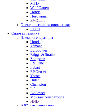
MTD
Wolf Garten
Honda
Husqvarna
EVOLine
Электрические газонокосилки
EFCO
Силовая техника
Электрогенераторы
Honda
Yamaha
Europower
Briggs & Stratton
Zongshen
EVOline
Fubag
EP Genset
Yacota
Huter
Champion
Lifan
A-iPower
Монтаж генераторов
HND
АВР для генераторов