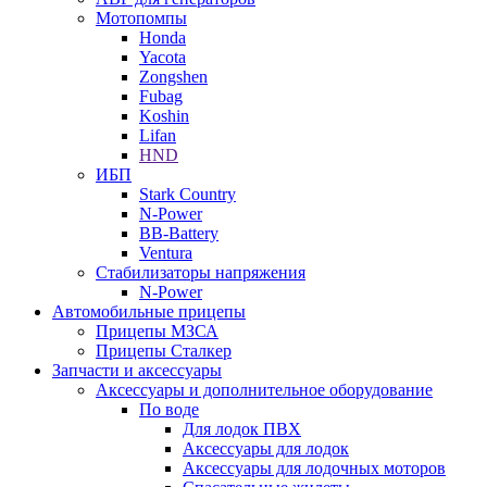
Мотопомпы
Honda
Yacota
Zongshen
Fubag
Koshin
Lifan
HND
ИБП
Stark Country
N-Power
BB-Battery
Ventura
Стабилизаторы напряжения
N-Power
Автомобильные прицепы
Прицепы МЗСА
Прицепы Сталкер
Запчасти и аксессуары
Аксессуары и дополнительное оборудование
По воде
Для лодок ПВХ
Аксессуары для лодок
Аксессуары для лодочных моторов