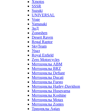
Xmotos
SSSR
Suzuki
UNIVERSAL
Voge
Yamasaki
ЗиД
Zongshen
Desert Raven
Regal Raptor
SkyTeam
Урал
Royal Enfield
Zero Motorcycles
Мотоциклы ABM
Мотоциклы BRZ
Мотоциклы Defiant
Мотоциклы Ducati
Мотоциклы Fuego
Мотоциклы Harley-Davidson
Мотоциклы Husqvarna
Мотоциклы Koshine
Мотоциклы Motax
Мотоциклы Zontes
Трициклы Agiax