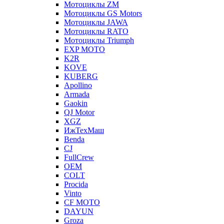
Мотоциклы ZM
Мотоциклы GS Motors
Мотоциклы JAWA
Мотоциклы RATO
Мотоциклы Triumph
EXP MOTO
K2R
KOVE
KUBERG
Apollino
Armada
Gaokin
QJ Motor
XGZ
ИжТехМаш
Benda
CJ
FullCrew
OEM
COLT
Procida
Vinto
CF MOTO
DAYUN
Groza