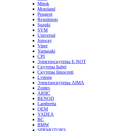
Minsk
Motoland
Peugeot
Regulmoto
Suzuki
SYM
Universal
Jonway
Viper
Yamasaki
CPI
Электроскутеры E-NOT
Скутеры Italjet
Скутеры Innocenti
Lvneng
Электроскутеры AIMA
Zontes
ARIIC
BENOD
Lambretta
OEM
YADEA
BC
BMW
SPRMOTORS