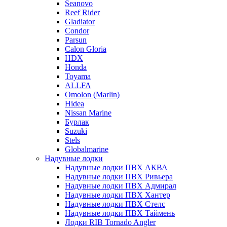
Seanovo
Reef Rider
Gladiator
Condor
Parsun
Calon Gloria
HDX
Honda
Toyama
ALLFA
Omolon (Marlin)
Hidea
Nissan Marine
Бурлак
Suzuki
Stels
Globalmarine
Надувные лодки
Надувные лодки ПВХ АКВА
Надувные лодки ПВХ Ривьера
Надувные лодки ПВХ Адмирал
Надувные лодки ПВХ Хантер
Надувные лодки ПВХ Стелс
Надувные лодки ПВХ Таймень
Лодки RIB Tornado Angler