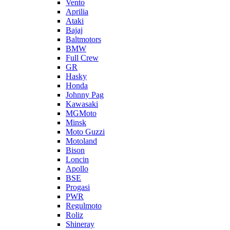
Vento
Aprilia
Ataki
Bajaj
Baltmotors
BMW
Full Crew
GR
Hasky
Honda
Johnny Pag
Kawasaki
MGMoto
Minsk
Moto Guzzi
Motoland
Bison
Loncin
Apollo
BSE
Progasi
PWR
Regulmoto
Roliz
Shineray