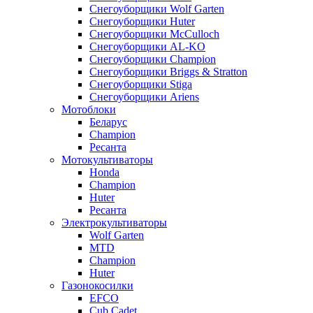
Снегоуборщики Wolf Garten
Снегоуборщики Huter
Снегоуборщики McCulloch
Снегоуборщики AL-KO
Снегоуборщики Champion
Снегоуборщики Briggs & Stratton
Снегоуборщики Stiga
Снегоуборщики Ariens
Мотоблоки
Беларус
Champion
Ресанта
Мотокультиваторы
Honda
Champion
Huter
Ресанта
Электрокультиваторы
Wolf Garten
MTD
Champion
Huter
Газонокосилки
EFCO
Cub Cadet