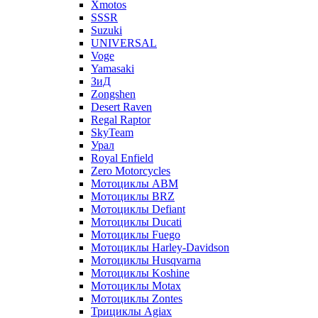
Xmotos
SSSR
Suzuki
UNIVERSAL
Voge
Yamasaki
ЗиД
Zongshen
Desert Raven
Regal Raptor
SkyTeam
Урал
Royal Enfield
Zero Motorcycles
Мотоциклы ABM
Мотоциклы BRZ
Мотоциклы Defiant
Мотоциклы Ducati
Мотоциклы Fuego
Мотоциклы Harley-Davidson
Мотоциклы Husqvarna
Мотоциклы Koshine
Мотоциклы Motax
Мотоциклы Zontes
Трициклы Agiax