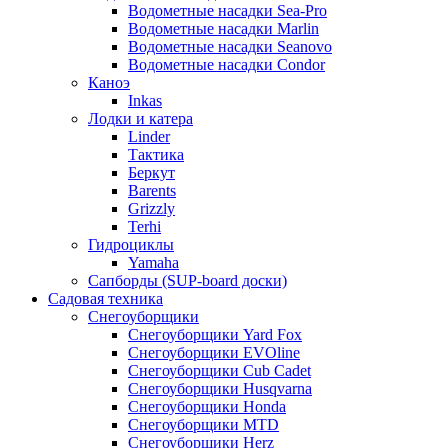
Водометные насадки Sea-Pro
Водометные насадки Marlin
Водометные насадки Seanovo
Водометные насадки Condor
Каноэ
Inkas
Лодки и катера
Linder
Тактика
Беркут
Barents
Grizzly
Terhi
Гидроциклы
Yamaha
Сапборды (SUP-board доски)
Садовая техника
Снегоуборщики
Снегоуборщики Yard Fox
Снегоуборщики EVOline
Снегоуборщики Cub Cadet
Снегоуборщики Husqvarna
Снегоуборщики Honda
Снегоуборщики MTD
Снегоуборщики Herz