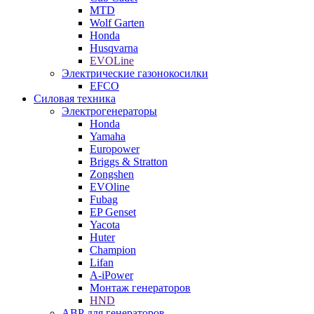
MTD
Wolf Garten
Honda
Husqvarna
EVOLine
Электрические газонокосилки
EFCO
Силовая техника
Электрогенераторы
Honda
Yamaha
Europower
Briggs & Stratton
Zongshen
EVOline
Fubag
EP Genset
Yacota
Huter
Champion
Lifan
A-iPower
Монтаж генераторов
HND
АВР для генераторов