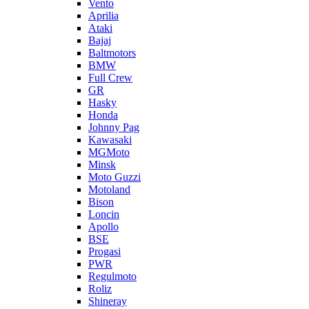
Vento
Aprilia
Ataki
Bajaj
Baltmotors
BMW
Full Crew
GR
Hasky
Honda
Johnny Pag
Kawasaki
MGMoto
Minsk
Moto Guzzi
Motoland
Bison
Loncin
Apollo
BSE
Progasi
PWR
Regulmoto
Roliz
Shineray