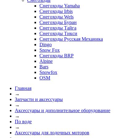
Снегоходы
Снегоходы Yamaha
Снегоходы Irbis
Снегоходы Wels
Снегоходы Буран
Снегоходы Тайга
Снегоходы Тикси
Снегоходы Русская Механика
Dingo
Snow Fox
Снегоходы BRP
Alpine
Bars
Snowfox
OSM
Главная
→
Запчасти и аксессуары
→
Аксессуары и дополнительное оборудование
→
По воде
→
Аксессуары для лодочных моторов