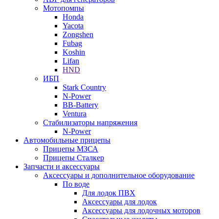
Мотопомпы
Honda
Yacota
Zongshen
Fubag
Koshin
Lifan
HND
ИБП
Stark Country
N-Power
BB-Battery
Ventura
Стабилизаторы напряжения
N-Power
Автомобильные прицепы
Прицепы МЗСА
Прицепы Сталкер
Запчасти и аксессуары
Аксессуары и дополнительное оборудование
По воде
Для лодок ПВХ
Аксессуары для лодок
Аксессуары для лодочных моторов