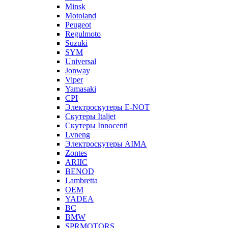
Minsk
Motoland
Peugeot
Regulmoto
Suzuki
SYM
Universal
Jonway
Viper
Yamasaki
CPI
Электроскутеры E-NOT
Скутеры Italjet
Скутеры Innocenti
Lvneng
Электроскутеры AIMA
Zontes
ARIIC
BENOD
Lambretta
OEM
YADEA
BC
BMW
SPRMOTORS