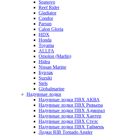
Seanovo
Reef Rider
Gladiator
Condor
Parsun
Calon Gloria
HDX
Honda
Toyama
ALLFA
Omolon (Marlin)
Hidea
Nissan Marine
Бурлак
Suzuki
Stels
Globalmarine
Надувные лодки
Надувные лодки ПВХ АКВА
Надувные лодки ПВХ Ривьера
Надувные лодки ПВХ Адмирал
Надувные лодки ПВХ Хантер
Надувные лодки ПВХ Стелс
Надувные лодки ПВХ Таймень
Лодки RIB Tornado Angler