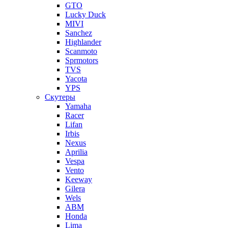
GTO
Lucky Duck
MIVI
Sanchez
Highlander
Scanmoto
Sprmotors
TVS
Yacota
YPS
Скутеры
Yamaha
Racer
Lifan
Irbis
Nexus
Aprilia
Vespa
Vento
Keeway
Gilera
Wels
ABM
Honda
Lima