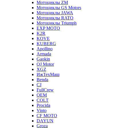
Мотоциклы ZM
Мотоциклы GS Motors
Мотоциклы JAWA
Мотоциклы RATO
Мотоциклы Triumph
EXP MOTO
K2R
KOVE
KUBERG
Apollino
Armada
Gaokin
QJ Motor
XGZ
ИжТехМаш
Benda
CJ
FullCrew
OEM
COLT
Procida
Vinto
CF MOTO
DAYUN
Groza