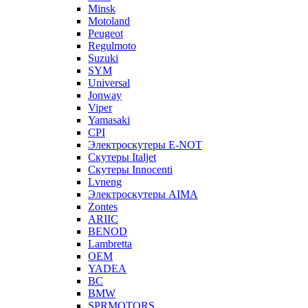
Minsk
Motoland
Peugeot
Regulmoto
Suzuki
SYM
Universal
Jonway
Viper
Yamasaki
CPI
Электроскутеры E-NOT
Скутеры Italjet
Скутеры Innocenti
Lvneng
Электроскутеры AIMA
Zontes
ARIIC
BENOD
Lambretta
OEM
YADEA
BC
BMW
SPRMOTORS