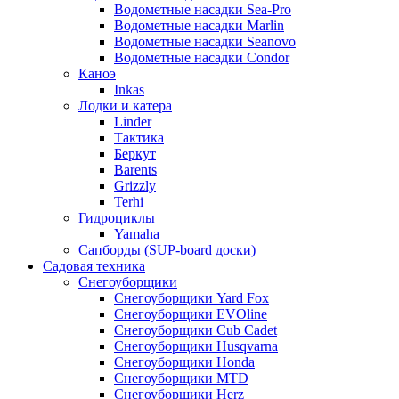
Водометные насадки Sea-Pro
Водометные насадки Marlin
Водометные насадки Seanovo
Водометные насадки Condor
Каноэ
Inkas
Лодки и катера
Linder
Тактика
Беркут
Barents
Grizzly
Terhi
Гидроциклы
Yamaha
Сапборды (SUP-board доски)
Садовая техника
Снегоуборщики
Снегоуборщики Yard Fox
Снегоуборщики EVOline
Снегоуборщики Cub Cadet
Снегоуборщики Husqvarna
Снегоуборщики Honda
Снегоуборщики MTD
Снегоуборщики Herz