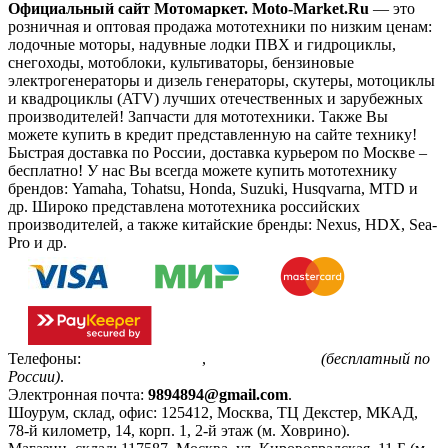
Официальный сайт Мотомаркет.
Moto-Market.Ru
— это
розничная и оптовая продажа мототехники по низким ценам:
лодочные моторы, надувные лодки ПВХ и гидроциклы,
снегоходы, мотоблоки, культиваторы, бензиновые
электрогенераторы и дизель генераторы, скутеры, мотоциклы
и квадроциклы (ATV) лучших отечественных и зарубежных
производителей! Запчасти для мототехники. Также Вы
можете купить в кредит представленную на сайте технику!
Быстрая доставка по России, доставка курьером по Москве –
бесплатно!
У нас Вы всегда можете купить мототехнику
брендов: Yamaha, Tohatsu, Honda, Suzuki, Husqvarna, MTD и
др. Широко представлена мототехника российских
производителей, а также китайские бренды: Nexus, HDX, Sea-
Pro и др.
Телефоны:
+7(495)799-85-55
,
8(800)511-48-94
(бесплатный по
России)
.
Электронная почта:
9894894@gmail.com
.
Шоурум, склад, офис:
125412
,
Москва
,
ТЦ Декстер, МКАД,
78-й километр, 14, корп. 1, 2-й этаж (м. Ховрино)
.