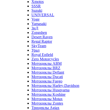
Xmotos
SSSR
Suzuki
UNIVERSAL
Voge
Yamasaki
ЗиД
Zongshen
Desert Raven
Regal Raptor
SkyTeam
Урал
Royal Enfield
Zero Motorcycles
Мотоциклы ABM
Мотоциклы BRZ
Мотоциклы Defiant
Мотоциклы Ducati
Мотоциклы Fuego
Мотоциклы Harley-Davidson
Мотоциклы Husqvarna
Мотоциклы Koshine
Мотоциклы Motax
Мотоциклы Zontes
Трициклы Agiax