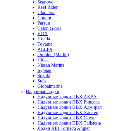
Seanovo
Reef Rider
Gladiator
Condor
Parsun
Calon Gloria
HDX
Honda
Toyama
ALLFA
Omolon (Marlin)
Hidea
Nissan Marine
Бурлак
Suzuki
Stels
Globalmarine
Надувные лодки
Надувные лодки ПВХ АКВА
Надувные лодки ПВХ Ривьера
Надувные лодки ПВХ Адмирал
Надувные лодки ПВХ Хантер
Надувные лодки ПВХ Стелс
Надувные лодки ПВХ Таймень
Лодки RIB Tornado Angler