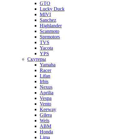
GTO
Lucky Duck
MIVI
Sanchez
Highlander
Scanmoto
Sprmotors
TVS
Yacota
YPS
Скутеры
Yamaha
Racer
Lifan
Irbis
Nexus
Aprilia
Vespa
Vento
Keeway
Gilera
Wels
ABM
Honda
Lima