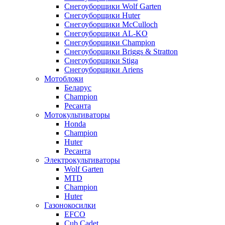
Снегоуборщики Wolf Garten
Снегоуборщики Huter
Снегоуборщики McCulloch
Снегоуборщики AL-KO
Снегоуборщики Champion
Снегоуборщики Briggs & Stratton
Снегоуборщики Stiga
Снегоуборщики Ariens
Мотоблоки
Беларус
Champion
Ресанта
Мотокультиваторы
Honda
Champion
Huter
Ресанта
Электрокультиваторы
Wolf Garten
MTD
Champion
Huter
Газонокосилки
EFCO
Cub Cadet