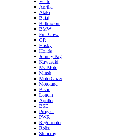
Vento
Aprilia
Ataki
Bajaj
Baltmotors
BMW
Full Crew
GR
Hasky
Honda
Johnny Pag
Kawasaki
MGMoto
Minsk
Moto Guzzi
Motoland
Bison
Loncin
Apollo
BSE
Progasi
PWR
Regulmoto
Roliz
Shineray