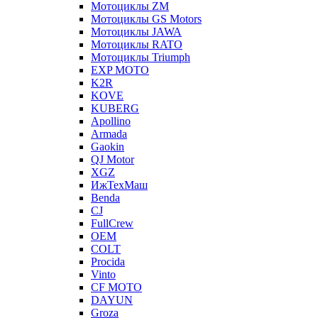
Мотоциклы ZM
Мотоциклы GS Motors
Мотоциклы JAWA
Мотоциклы RATO
Мотоциклы Triumph
EXP MOTO
K2R
KOVE
KUBERG
Apollino
Armada
Gaokin
QJ Motor
XGZ
ИжТехМаш
Benda
CJ
FullCrew
OEM
COLT
Procida
Vinto
CF MOTO
DAYUN
Groza