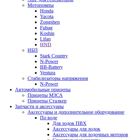
Мотопомпы
Honda
Yacota
Zongshen
Fubag
Koshin
Lifan
HND
ИБП
Stark Country
N-Power
BB-Battery
Ventura
Стабилизаторы напряжения
N-Power
Автомобильные прицепы
Прицепы МЗСА
Прицепы Сталкер
Запчасти и аксессуары
Аксессуары и дополнительное оборудование
По воде
Для лодок ПВХ
Аксессуары для лодок
Аксессуары для лодочных моторов