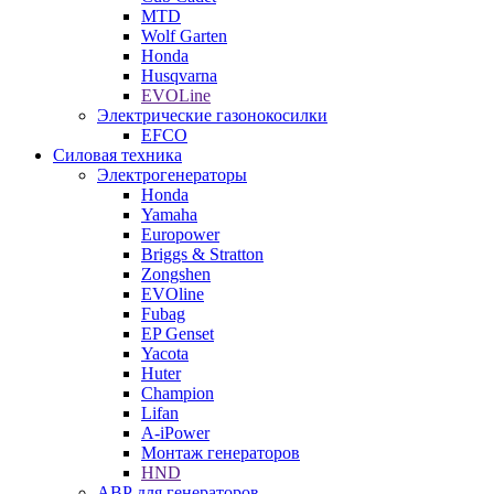
MTD
Wolf Garten
Honda
Husqvarna
EVOLine
Электрические газонокосилки
EFCO
Силовая техника
Электрогенераторы
Honda
Yamaha
Europower
Briggs & Stratton
Zongshen
EVOline
Fubag
EP Genset
Yacota
Huter
Champion
Lifan
A-iPower
Монтаж генераторов
HND
АВР для генераторов