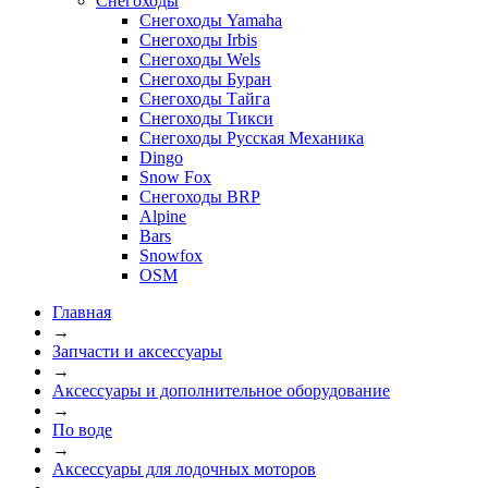
Снегоходы
Снегоходы Yamaha
Снегоходы Irbis
Снегоходы Wels
Снегоходы Буран
Снегоходы Тайга
Снегоходы Тикси
Снегоходы Русская Механика
Dingo
Snow Fox
Снегоходы BRP
Alpine
Bars
Snowfox
OSM
Главная
→
Запчасти и аксессуары
→
Аксессуары и дополнительное оборудование
→
По воде
→
Аксессуары для лодочных моторов