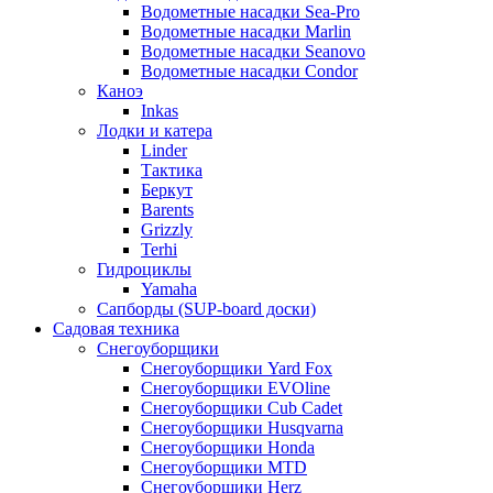
Водометные насадки Sea-Pro
Водометные насадки Marlin
Водометные насадки Seanovo
Водометные насадки Condor
Каноэ
Inkas
Лодки и катера
Linder
Тактика
Беркут
Barents
Grizzly
Terhi
Гидроциклы
Yamaha
Сапборды (SUP-board доски)
Садовая техника
Снегоуборщики
Снегоуборщики Yard Fox
Снегоуборщики EVOline
Снегоуборщики Cub Cadet
Снегоуборщики Husqvarna
Снегоуборщики Honda
Снегоуборщики MTD
Снегоуборщики Herz