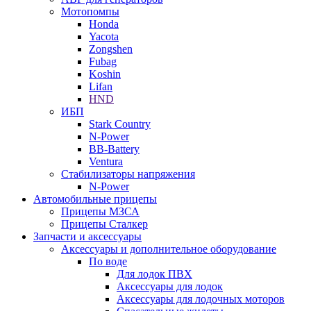
Мотопомпы
Honda
Yacota
Zongshen
Fubag
Koshin
Lifan
HND
ИБП
Stark Country
N-Power
BB-Battery
Ventura
Стабилизаторы напряжения
N-Power
Автомобильные прицепы
Прицепы МЗСА
Прицепы Сталкер
Запчасти и аксессуары
Аксессуары и дополнительное оборудование
По воде
Для лодок ПВХ
Аксессуары для лодок
Аксессуары для лодочных моторов