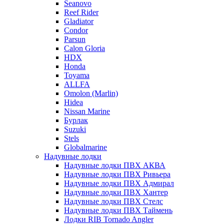
Seanovo
Reef Rider
Gladiator
Condor
Parsun
Calon Gloria
HDX
Honda
Toyama
ALLFA
Omolon (Marlin)
Hidea
Nissan Marine
Бурлак
Suzuki
Stels
Globalmarine
Надувные лодки
Надувные лодки ПВХ АКВА
Надувные лодки ПВХ Ривьера
Надувные лодки ПВХ Адмирал
Надувные лодки ПВХ Хантер
Надувные лодки ПВХ Стелс
Надувные лодки ПВХ Таймень
Лодки RIB Tornado Angler