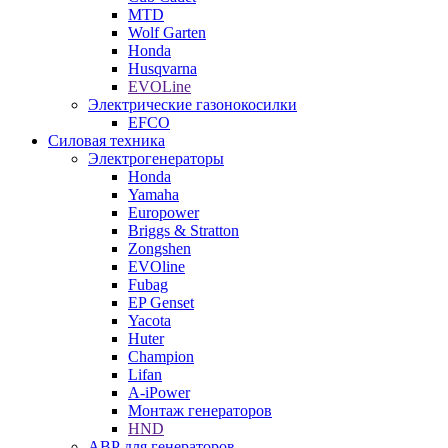
MTD
Wolf Garten
Honda
Husqvarna
EVOLine
Электрические газонокосилки
EFCO
Силовая техника
Электрогенераторы
Honda
Yamaha
Europower
Briggs & Stratton
Zongshen
EVOline
Fubag
EP Genset
Yacota
Huter
Champion
Lifan
A-iPower
Монтаж генераторов
HND
АВР для генераторов