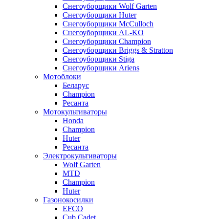
Снегоуборщики Wolf Garten
Снегоуборщики Huter
Снегоуборщики McCulloch
Снегоуборщики AL-KO
Снегоуборщики Champion
Снегоуборщики Briggs & Stratton
Снегоуборщики Stiga
Снегоуборщики Ariens
Мотоблоки
Беларус
Champion
Ресанта
Мотокультиваторы
Honda
Champion
Huter
Ресанта
Электрокультиваторы
Wolf Garten
MTD
Champion
Huter
Газонокосилки
EFCO
Cub Cadet