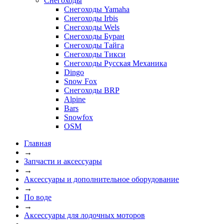
Снегоходы
Снегоходы Yamaha
Снегоходы Irbis
Снегоходы Wels
Снегоходы Буран
Снегоходы Тайга
Снегоходы Тикси
Снегоходы Русская Механика
Dingo
Snow Fox
Снегоходы BRP
Alpine
Bars
Snowfox
OSM
Главная
→
Запчасти и аксессуары
→
Аксессуары и дополнительное оборудование
→
По воде
→
Аксессуары для лодочных моторов