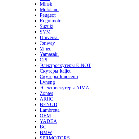
Minsk
Motoland
Peugeot
Regulmoto
Suzuki
SYM
Universal
Jonway
Viper
Yamasaki
CPI
Электроскутеры E-NOT
Скутеры Italjet
Скутеры Innocenti
Lvneng
Электроскутеры AIMA
Zontes
ARIIC
BENOD
Lambretta
OEM
YADEA
BC
BMW
SPRMOTORS