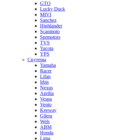
GTO
Lucky Duck
MIVI
Sanchez
Highlander
Scanmoto
Sprmotors
TVS
Yacota
YPS
Скутеры
Yamaha
Racer
Lifan
Irbis
Nexus
Aprilia
Vespa
Vento
Keeway
Gilera
Wels
ABM
Honda
Lima