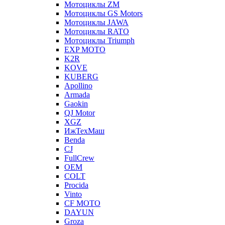
Мотоциклы ZM
Мотоциклы GS Motors
Мотоциклы JAWA
Мотоциклы RATO
Мотоциклы Triumph
EXP MOTO
K2R
KOVE
KUBERG
Apollino
Armada
Gaokin
QJ Motor
XGZ
ИжТехМаш
Benda
CJ
FullCrew
OEM
COLT
Procida
Vinto
CF MOTO
DAYUN
Groza