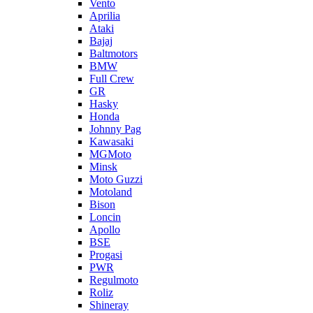
Vento
Aprilia
Ataki
Bajaj
Baltmotors
BMW
Full Crew
GR
Hasky
Honda
Johnny Pag
Kawasaki
MGMoto
Minsk
Moto Guzzi
Motoland
Bison
Loncin
Apollo
BSE
Progasi
PWR
Regulmoto
Roliz
Shineray