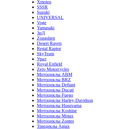
Xmotos
SSSR
Suzuki
UNIVERSAL
Voge
Yamasaki
ЗиД
Zongshen
Desert Raven
Regal Raptor
SkyTeam
Урал
Royal Enfield
Zero Motorcycles
Мотоциклы ABM
Мотоциклы BRZ
Мотоциклы Defiant
Мотоциклы Ducati
Мотоциклы Fuego
Мотоциклы Harley-Davidson
Мотоциклы Husqvarna
Мотоциклы Koshine
Мотоциклы Motax
Мотоциклы Zontes
Трициклы Agiax