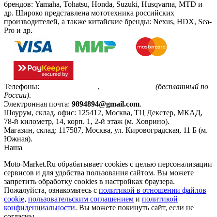
брендов: Yamaha, Tohatsu, Honda, Suzuki, Husqvarna, MTD и
др. Широко представлена мототехника российских
производителей, а также китайские бренды: Nexus, HDX, Sea-
Pro и др.
Телефоны:
+7(495)799-85-55
,
8(800)511-48-94
(бесплатный по
России)
.
Электронная почта:
9894894@gmail.com
.
Шоурум, склад, офис:
125412
,
Москва
,
ТЦ Декстер, МКАД,
78-й километр, 14, корп. 1, 2-й этаж (м. Ховрино)
.
Магазин, склад:
117587
,
Москва
,
ул. Кировоградская, 11 Б (м.
Южная)
.
Наша
Политика конфиденциальности
Moto-Market.Ru обрабатывает сookies с целью персонализации
сервисов и для удобства пользования сайтом. Вы можете
запретить обработку сookies в настройках браузера.
Пожалуйста, ознакомьтесь с
политикой в отношении файлов
cookie
,
пользовательским соглашением
и
политикой
конфиденциальности
. Вы можете покинуть сайт, если не
согласны.