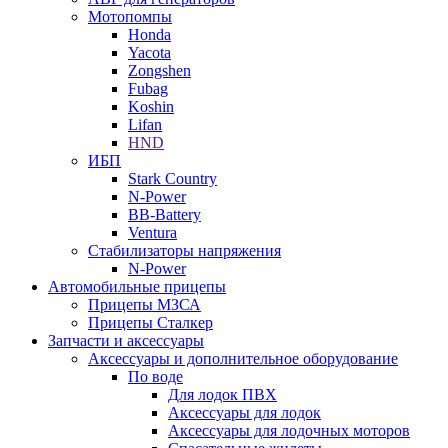
Мотопомпы
Honda
Yacota
Zongshen
Fubag
Koshin
Lifan
HND
ИБП
Stark Country
N-Power
BB-Battery
Ventura
Стабилизаторы напряжения
N-Power
Автомобильные прицепы
Прицепы МЗСА
Прицепы Сталкер
Запчасти и аксессуары
Аксессуары и дополнительное оборудование
По воде
Для лодок ПВХ
Аксессуары для лодок
Аксессуары для лодочных моторов