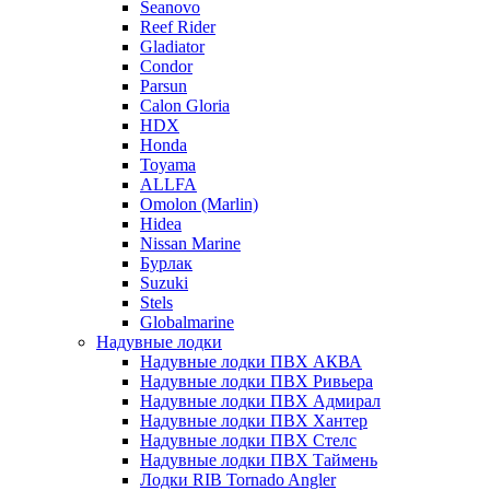
Seanovo
Reef Rider
Gladiator
Condor
Parsun
Calon Gloria
HDX
Honda
Toyama
ALLFA
Omolon (Marlin)
Hidea
Nissan Marine
Бурлак
Suzuki
Stels
Globalmarine
Надувные лодки
Надувные лодки ПВХ АКВА
Надувные лодки ПВХ Ривьера
Надувные лодки ПВХ Адмирал
Надувные лодки ПВХ Хантер
Надувные лодки ПВХ Стелс
Надувные лодки ПВХ Таймень
Лодки RIB Tornado Angler