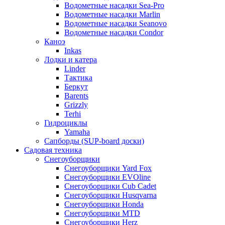
Водометные насадки Sea-Pro
Водометные насадки Marlin
Водометные насадки Seanovo
Водометные насадки Condor
Каноэ
Inkas
Лодки и катера
Linder
Тактика
Беркут
Barents
Grizzly
Terhi
Гидроциклы
Yamaha
Сапборды (SUP-board доски)
Садовая техника
Снегоуборщики
Снегоуборщики Yard Fox
Снегоуборщики EVOline
Снегоуборщики Cub Cadet
Снегоуборщики Husqvarna
Снегоуборщики Honda
Снегоуборщики MTD
Снегоуборщики Herz