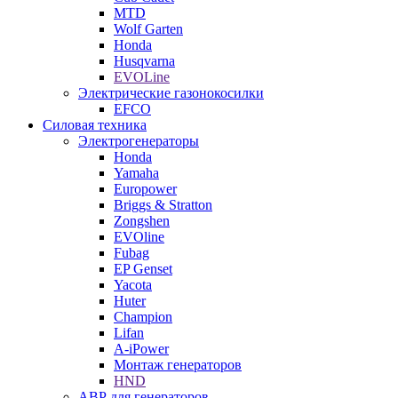
MTD
Wolf Garten
Honda
Husqvarna
EVOLine
Электрические газонокосилки
EFCO
Силовая техника
Электрогенераторы
Honda
Yamaha
Europower
Briggs & Stratton
Zongshen
EVOline
Fubag
EP Genset
Yacota
Huter
Champion
Lifan
A-iPower
Монтаж генераторов
HND
АВР для генераторов