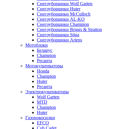
Снегоуборщики Wolf Garten
Снегоуборщики Huter
Снегоуборщики McCulloch
Снегоуборщики AL-KO
Снегоуборщики Champion
Снегоуборщики Briggs & Stratton
Снегоуборщики Stiga
Снегоуборщики Ariens
Мотоблоки
Беларус
Champion
Ресанта
Мотокультиваторы
Honda
Champion
Huter
Ресанта
Электрокультиваторы
Wolf Garten
MTD
Champion
Huter
Газонокосилки
EFCO
Cub Cadet