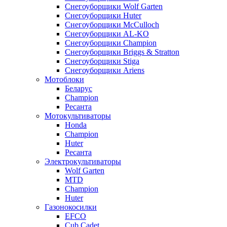
Снегоуборщики Wolf Garten
Снегоуборщики Huter
Снегоуборщики McCulloch
Снегоуборщики AL-KO
Снегоуборщики Champion
Снегоуборщики Briggs & Stratton
Снегоуборщики Stiga
Снегоуборщики Ariens
Мотоблоки
Беларус
Champion
Ресанта
Мотокультиваторы
Honda
Champion
Huter
Ресанта
Электрокультиваторы
Wolf Garten
MTD
Champion
Huter
Газонокосилки
EFCO
Cub Cadet