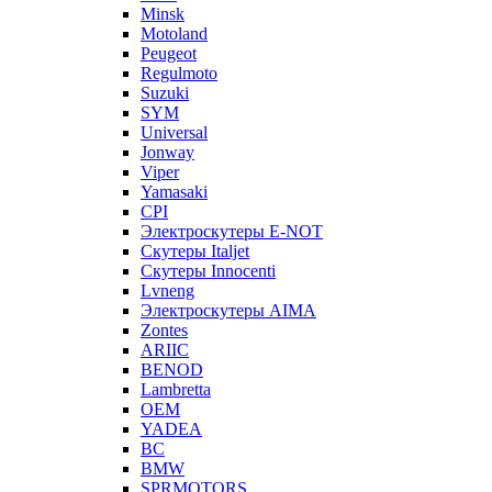
Minsk
Motoland
Peugeot
Regulmoto
Suzuki
SYM
Universal
Jonway
Viper
Yamasaki
CPI
Электроскутеры E-NOT
Скутеры Italjet
Скутеры Innocenti
Lvneng
Электроскутеры AIMA
Zontes
ARIIC
BENOD
Lambretta
OEM
YADEA
BC
BMW
SPRMOTORS