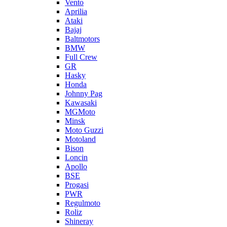
Vento
Aprilia
Ataki
Bajaj
Baltmotors
BMW
Full Crew
GR
Hasky
Honda
Johnny Pag
Kawasaki
MGMoto
Minsk
Moto Guzzi
Motoland
Bison
Loncin
Apollo
BSE
Progasi
PWR
Regulmoto
Roliz
Shineray