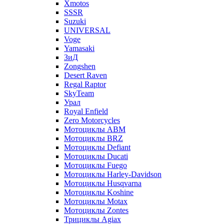
Xmotos
SSSR
Suzuki
UNIVERSAL
Voge
Yamasaki
ЗиД
Zongshen
Desert Raven
Regal Raptor
SkyTeam
Урал
Royal Enfield
Zero Motorcycles
Мотоциклы ABM
Мотоциклы BRZ
Мотоциклы Defiant
Мотоциклы Ducati
Мотоциклы Fuego
Мотоциклы Harley-Davidson
Мотоциклы Husqvarna
Мотоциклы Koshine
Мотоциклы Motax
Мотоциклы Zontes
Трициклы Agiax