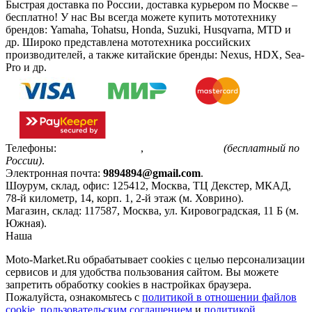
Быстрая доставка по России, доставка курьером по Москве –
бесплатно!
У нас Вы всегда можете купить мототехнику
брендов: Yamaha, Tohatsu, Honda, Suzuki, Husqvarna, MTD и
др. Широко представлена мототехника российских
производителей, а также китайские бренды: Nexus, HDX, Sea-
Pro и др.
Телефоны:
+7(495)799-85-55
,
8(800)511-48-94
(бесплатный по
России)
.
Электронная почта:
9894894@gmail.com
.
Шоурум, склад, офис:
125412
,
Москва
,
ТЦ Декстер, МКАД,
78-й километр, 14, корп. 1, 2-й этаж (м. Ховрино)
.
Магазин, склад:
117587
,
Москва
,
ул. Кировоградская, 11 Б (м.
Южная)
.
Наша
Политика конфиденциальности
Moto-Market.Ru обрабатывает сookies с целью персонализации
сервисов и для удобства пользования сайтом. Вы можете
запретить обработку сookies в настройках браузера.
Пожалуйста, ознакомьтесь с
политикой в отношении файлов
cookie
,
пользовательским соглашением
и
политикой