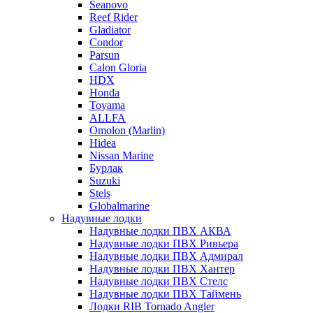
Seanovo
Reef Rider
Gladiator
Condor
Parsun
Calon Gloria
HDX
Honda
Toyama
ALLFA
Omolon (Marlin)
Hidea
Nissan Marine
Бурлак
Suzuki
Stels
Globalmarine
Надувные лодки
Надувные лодки ПВХ АКВА
Надувные лодки ПВХ Ривьера
Надувные лодки ПВХ Адмирал
Надувные лодки ПВХ Хантер
Надувные лодки ПВХ Стелс
Надувные лодки ПВХ Таймень
Лодки RIB Tornado Angler