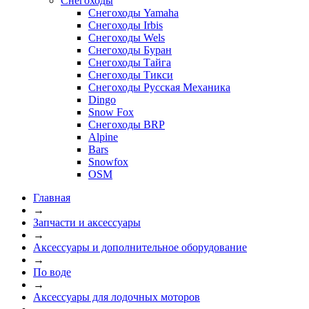
Снегоходы
Снегоходы Yamaha
Снегоходы Irbis
Снегоходы Wels
Снегоходы Буран
Снегоходы Тайга
Снегоходы Тикси
Снегоходы Русская Механика
Dingo
Snow Fox
Снегоходы BRP
Alpine
Bars
Snowfox
OSM
Главная
→
Запчасти и аксессуары
→
Аксессуары и дополнительное оборудование
→
По воде
→
Аксессуары для лодочных моторов