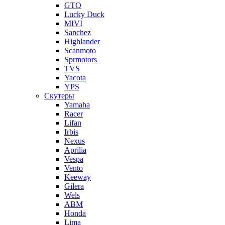
GTO
Lucky Duck
MIVI
Sanchez
Highlander
Scanmoto
Sprmotors
TVS
Yacota
YPS
Скутеры
Yamaha
Racer
Lifan
Irbis
Nexus
Aprilia
Vespa
Vento
Keeway
Gilera
Wels
ABM
Honda
Lima