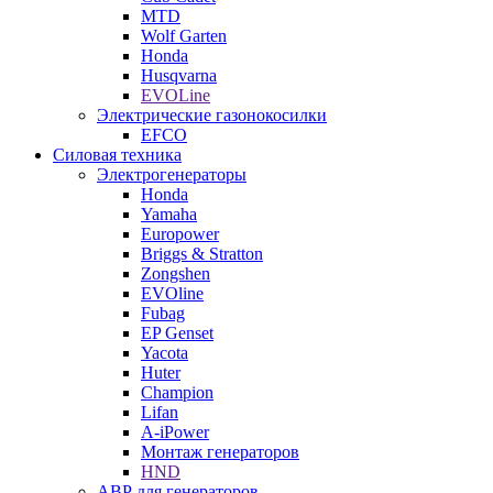
MTD
Wolf Garten
Honda
Husqvarna
EVOLine
Электрические газонокосилки
EFCO
Силовая техника
Электрогенераторы
Honda
Yamaha
Europower
Briggs & Stratton
Zongshen
EVOline
Fubag
EP Genset
Yacota
Huter
Champion
Lifan
A-iPower
Монтаж генераторов
HND
АВР для генераторов