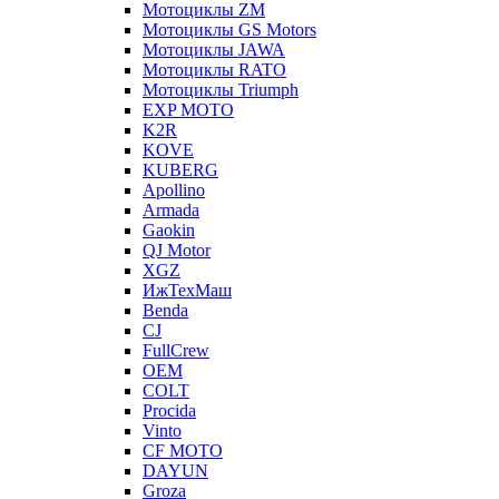
Мотоциклы ZM
Мотоциклы GS Motors
Мотоциклы JAWA
Мотоциклы RATO
Мотоциклы Triumph
EXP MOTO
K2R
KOVE
KUBERG
Apollino
Armada
Gaokin
QJ Motor
XGZ
ИжТехМаш
Benda
CJ
FullCrew
OEM
COLT
Procida
Vinto
CF MOTO
DAYUN
Groza