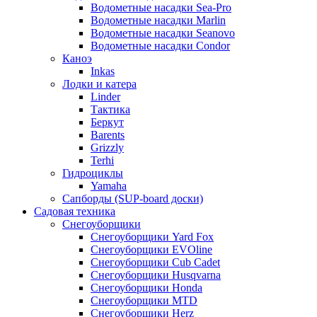
Водометные насадки Sea-Pro
Водометные насадки Marlin
Водометные насадки Seanovo
Водометные насадки Condor
Каноэ
Inkas
Лодки и катера
Linder
Тактика
Беркут
Barents
Grizzly
Terhi
Гидроциклы
Yamaha
Сапборды (SUP-board доски)
Садовая техника
Снегоуборщики
Снегоуборщики Yard Fox
Снегоуборщики EVOline
Снегоуборщики Cub Cadet
Снегоуборщики Husqvarna
Снегоуборщики Honda
Снегоуборщики MTD
Снегоуборщики Herz