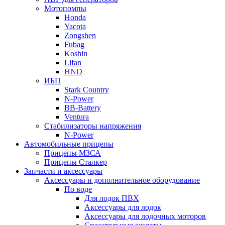
Мотопомпы
Honda
Yacota
Zongshen
Fubag
Koshin
Lifan
HND
ИБП
Stark Country
N-Power
BB-Battery
Ventura
Стабилизаторы напряжения
N-Power
Автомобильные прицепы
Прицепы МЗСА
Прицепы Сталкер
Запчасти и аксессуары
Аксессуары и дополнительное оборудование
По воде
Для лодок ПВХ
Аксессуары для лодок
Аксессуары для лодочных моторов