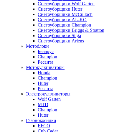
Снегоуборщики Wolf Garten
Снегоуборщики Huter
Снегоуборщики McCulloch
Снегоуборщики AL-KO
Снегоуборщики Champion
Снегоуборщики Briggs & Stratton
Снегоуборщики Stiga
Снегоуборщики Ariens
Мотоблоки
Беларус
Champion
Ресанта
Мотокультиваторы
Honda
Champion
Huter
Ресанта
Электрокультиваторы
Wolf Garten
MTD
Champion
Huter
Газонокосилки
EFCO
Cub Cadet