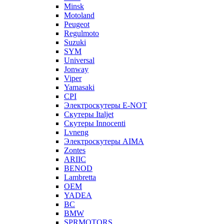
Minsk
Motoland
Peugeot
Regulmoto
Suzuki
SYM
Universal
Jonway
Viper
Yamasaki
CPI
Электроскутеры E-NOT
Скутеры Italjet
Скутеры Innocenti
Lvneng
Электроскутеры AIMA
Zontes
ARIIC
BENOD
Lambretta
OEM
YADEA
BC
BMW
SPRMOTORS