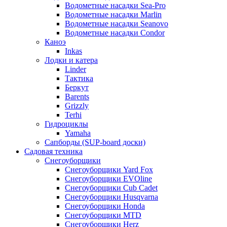
Водометные насадки Sea-Pro
Водометные насадки Marlin
Водометные насадки Seanovo
Водометные насадки Condor
Каноэ
Inkas
Лодки и катера
Linder
Тактика
Беркут
Barents
Grizzly
Terhi
Гидроциклы
Yamaha
Сапборды (SUP-board доски)
Садовая техника
Снегоуборщики
Снегоуборщики Yard Fox
Снегоуборщики EVOline
Снегоуборщики Cub Cadet
Снегоуборщики Husqvarna
Снегоуборщики Honda
Снегоуборщики MTD
Снегоуборщики Herz