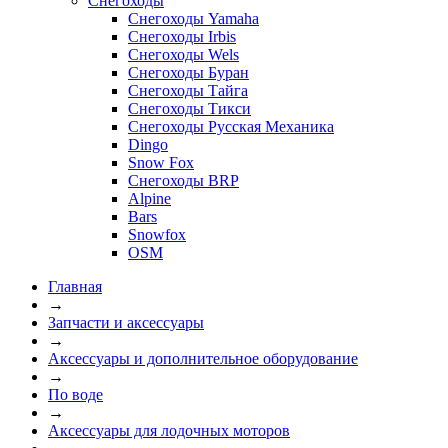
Снегоходы
Снегоходы Yamaha
Снегоходы Irbis
Снегоходы Wels
Снегоходы Буран
Снегоходы Тайга
Снегоходы Тикси
Снегоходы Русская Механика
Dingo
Snow Fox
Снегоходы BRP
Alpine
Bars
Snowfox
OSM
Главная
→
Запчасти и аксессуары
→
Аксессуары и дополнительное оборудование
→
По воде
→
Аксессуары для лодочных моторов