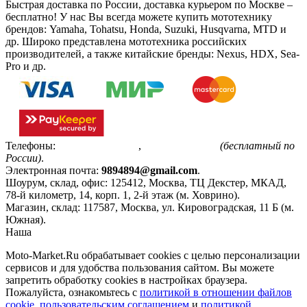
Быстрая доставка по России, доставка курьером по Москве –
бесплатно!
У нас Вы всегда можете купить мототехнику
брендов: Yamaha, Tohatsu, Honda, Suzuki, Husqvarna, MTD и
др. Широко представлена мототехника российских
производителей, а также китайские бренды: Nexus, HDX, Sea-
Pro и др.
Телефоны:
+7(495)799-85-55
,
8(800)511-48-94
(бесплатный по
России)
.
Электронная почта:
9894894@gmail.com
.
Шоурум, склад, офис:
125412
,
Москва
,
ТЦ Декстер, МКАД,
78-й километр, 14, корп. 1, 2-й этаж (м. Ховрино)
.
Магазин, склад:
117587
,
Москва
,
ул. Кировоградская, 11 Б (м.
Южная)
.
Наша
Политика конфиденциальности
Moto-Market.Ru обрабатывает сookies с целью персонализации
сервисов и для удобства пользования сайтом. Вы можете
запретить обработку сookies в настройках браузера.
Пожалуйста, ознакомьтесь с
политикой в отношении файлов
cookie
,
пользовательским соглашением
и
политикой