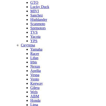
GTO
Lucky Duck
MIVI
Sanchez
Highlander
Scanmoto
Sprmotors
TVS
Yacota
YPS
Скутеры
Yamaha
Racer
Lifan
Irbis
Nexus
Aprilia
Vespa
Vento
Keeway
Gilera
Wels
ABM
Honda
Lima