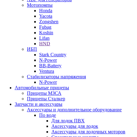
Мотопомпы
Honda
Yacota
Zongshen
Fubag
Koshin
Lifan
HND
ИБП
Stark Country
N-Power
BB-Battery
Ventura
Стабилизаторы напряжения
N-Power
Автомобильные прицепы
Прицепы МЗСА
Прицепы Сталкер
Запчасти и аксессуары
Аксессуары и дополнительное оборудование
По воде
Для лодок ПВХ
Аксессуары для лодок
Аксессуары для лодочных моторов