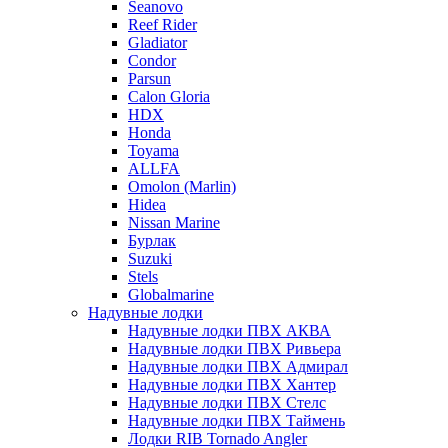
Seanovo
Reef Rider
Gladiator
Condor
Parsun
Calon Gloria
HDX
Honda
Toyama
ALLFA
Omolon (Marlin)
Hidea
Nissan Marine
Бурлак
Suzuki
Stels
Globalmarine
Надувные лодки
Надувные лодки ПВХ АКВА
Надувные лодки ПВХ Ривьера
Надувные лодки ПВХ Адмирал
Надувные лодки ПВХ Хантер
Надувные лодки ПВХ Стелс
Надувные лодки ПВХ Таймень
Лодки RIB Tornado Angler