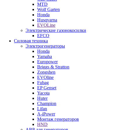
MTD
Wolf Garten
Honda
Husqvarna
EVOLine
Электрические газонокосилки
EFCO
Силовая техника
Электрогенераторы
Honda
Yamaha
Europower
Briggs & Stratton
Zongshen
EVOline
Fubag
EP Genset
Yacota
Huter
Champion
Lifan
A-iPower
Монтаж генераторов
HND
АВР для генераторов