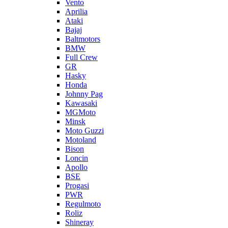
Vento
Aprilia
Ataki
Bajaj
Baltmotors
BMW
Full Crew
GR
Hasky
Honda
Johnny Pag
Kawasaki
MGMoto
Minsk
Moto Guzzi
Motoland
Bison
Loncin
Apollo
BSE
Progasi
PWR
Regulmoto
Roliz
Shineray