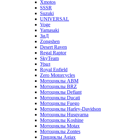
Xmotos
SSSR
Suzuki
UNIVERSAL
Voge
Yamasaki
ЗиД
Zongshen
Desert Raven
Regal Raptor
SkyTeam
Урал
Royal Enfield
Zero Motorcycles
Мотоциклы ABM
Мотоциклы BRZ
Мотоциклы Defiant
Мотоциклы Ducati
Мотоциклы Fuego
Мотоциклы Harley-Davidson
Мотоциклы Husqvarna
Мотоциклы Koshine
Мотоциклы Motax
Мотоциклы Zontes
Трициклы Agiax