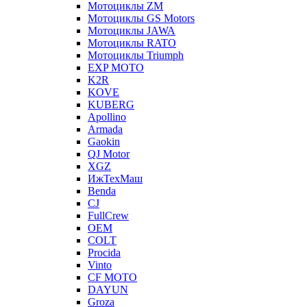
Мотоциклы ZM
Мотоциклы GS Motors
Мотоциклы JAWA
Мотоциклы RATO
Мотоциклы Triumph
EXP MOTO
K2R
KOVE
KUBERG
Apollino
Armada
Gaokin
QJ Motor
XGZ
ИжТехМаш
Benda
CJ
FullCrew
OEM
COLT
Procida
Vinto
CF MOTO
DAYUN
Groza