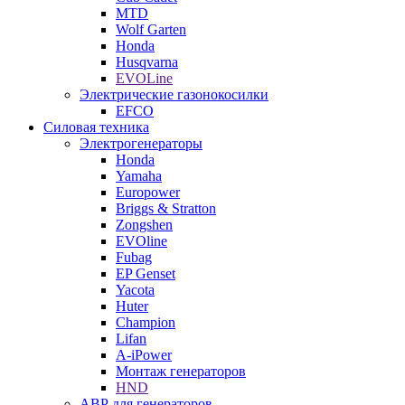
MTD
Wolf Garten
Honda
Husqvarna
EVOLine
Электрические газонокосилки
EFCO
Силовая техника
Электрогенераторы
Honda
Yamaha
Europower
Briggs & Stratton
Zongshen
EVOline
Fubag
EP Genset
Yacota
Huter
Champion
Lifan
A-iPower
Монтаж генераторов
HND
АВР для генераторов