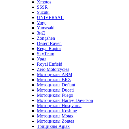
Xmotos
SSSR
Suzuki
UNIVERSAL
Voge
Yamasaki
ЗиД
Zongshen
Desert Raven
Regal Raptor
SkyTeam
Урал
Royal Enfield
Zero Motorcycles
Мотоциклы ABM
Мотоциклы BRZ
Мотоциклы Defiant
Мотоциклы Ducati
Мотоциклы Fuego
Мотоциклы Harley-Davidson
Мотоциклы Husqvarna
Мотоциклы Koshine
Мотоциклы Motax
Мотоциклы Zontes
Трициклы Agiax