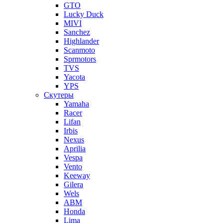
GTO
Lucky Duck
MIVI
Sanchez
Highlander
Scanmoto
Sprmotors
TVS
Yacota
YPS
Скутеры
Yamaha
Racer
Lifan
Irbis
Nexus
Aprilia
Vespa
Vento
Keeway
Gilera
Wels
ABM
Honda
Lima