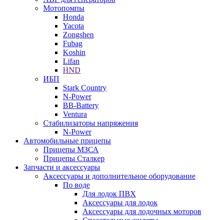
Мотопомпы
Honda
Yacota
Zongshen
Fubag
Koshin
Lifan
HND
ИБП
Stark Country
N-Power
BB-Battery
Ventura
Стабилизаторы напряжения
N-Power
Автомобильные прицепы
Прицепы МЗСА
Прицепы Сталкер
Запчасти и аксессуары
Аксессуары и дополнительное оборудование
По воде
Для лодок ПВХ
Аксессуары для лодок
Аксессуары для лодочных моторов