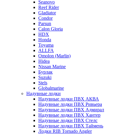
Seanovo
Reef Rider
Gladiator
Condor
Parsun
Calon Gloria
HDX
Honda
Toyama
ALLFA
Omolon (Marlin)
Hidea
Nissan Marine
Бурлак
Suzuki
Stels
Globalmarine
Надувные лодки
Надувные лодки ПВХ АКВА
Надувные лодки ПВХ Ривьера
Надувные лодки ПВХ Адмирал
Надувные лодки ПВХ Хантер
Надувные лодки ПВХ Стелс
Надувные лодки ПВХ Таймень
Лодки RIB Tornado Angler