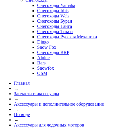
Снегоходы
Снегоходы Yamaha
Снегоходы Irbis
Снегоходы Wels
Снегоходы Буран
Снегоходы Тайга
Снегоходы Тикси
Снегоходы Русская Механика
Dingo
Snow Fox
Снегоходы BRP
Alpine
Bars
Snowfox
OSM
Главная
→
Запчасти и аксессуары
→
Аксессуары и дополнительное оборудование
→
По воде
→
Аксессуары для лодочных моторов