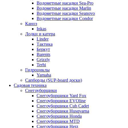
Водометные насадки Sea-Pro
Водометные насадки Marlin
Водометные насадки Seanovo
Водометные насадки Condor
Каноэ
Inkas
Лодки и катера
Linder
Тактика
Беркут
Barents
Grizzly
Terhi
Гидроциклы
Yamaha
Сапборды (SUP-board доски)
Садовая техника
Снегоуборщики
Снегоуборщики Yard Fox
Снегоуборщики EVOline
Снегоуборщики Cub Cadet
Снегоуборщики Husqvarna
Снегоуборщики Honda
Снегоуборщики MTD
Снегоуборщики Herz