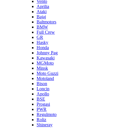
Vento
Aprilia
Ataki
Bajaj
Baltmotors
BMW
Full Crew
GR
Hasky
Honda
Johnny Pag
Kawasaki
MGMoto
Minsk
Moto Guzzi
Motoland
Bison
Loncin
Apollo
BSE
Progasi
PWR
Regulmoto
Roliz
Shineray