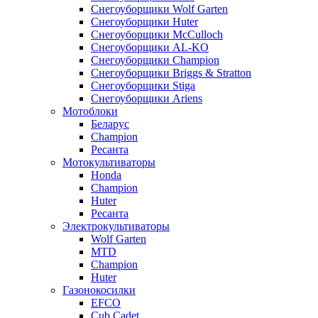
Снегоуборщики Wolf Garten
Снегоуборщики Huter
Снегоуборщики McCulloch
Снегоуборщики AL-KO
Снегоуборщики Champion
Снегоуборщики Briggs & Stratton
Снегоуборщики Stiga
Снегоуборщики Ariens
Мотоблоки
Беларус
Champion
Ресанта
Мотокультиваторы
Honda
Champion
Huter
Ресанта
Электрокультиваторы
Wolf Garten
MTD
Champion
Huter
Газонокосилки
EFCO
Cub Cadet