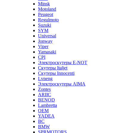
Minsk
Motoland
Peugeot
Regulmoto
Suzuki
SYM
Universal
Jonway
Viper
Yamasaki
CPI
Электроскутеры E-NOT
Скутеры Italjet
Скутеры Innocenti
Lvneng
Электроскутеры AIMA
Zontes
ARIIC
BENOD
Lambretta
OEM
YADEA
BC
BMW
SPRMOTORS