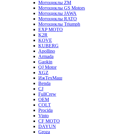
Мотоциклы ZM
Мотоциклы GS Motors
Мотоциклы JAWA
Мотоциклы RATO
Мотоциклы Triumph
EXP MOTO
K2R
KOVE
KUBERG
Apollino
Armada
Gaokin
QJ Motor
XGZ
ИжТехМаш
Benda
CJ
FullCrew
OEM
COLT
Procida
Vinto
CF MOTO
DAYUN
Groza