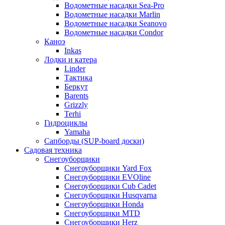
Водометные насадки Sea-Pro
Водометные насадки Marlin
Водометные насадки Seanovo
Водометные насадки Condor
Каноэ
Inkas
Лодки и катера
Linder
Тактика
Беркут
Barents
Grizzly
Terhi
Гидроциклы
Yamaha
Сапборды (SUP-board доски)
Садовая техника
Снегоуборщики
Снегоуборщики Yard Fox
Снегоуборщики EVOline
Снегоуборщики Cub Cadet
Снегоуборщики Husqvarna
Снегоуборщики Honda
Снегоуборщики MTD
Снегоуборщики Herz