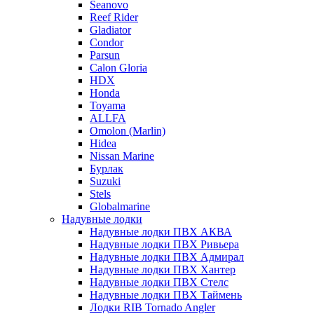
Seanovo
Reef Rider
Gladiator
Condor
Parsun
Calon Gloria
HDX
Honda
Toyama
ALLFA
Omolon (Marlin)
Hidea
Nissan Marine
Бурлак
Suzuki
Stels
Globalmarine
Надувные лодки
Надувные лодки ПВХ АКВА
Надувные лодки ПВХ Ривьера
Надувные лодки ПВХ Адмирал
Надувные лодки ПВХ Хантер
Надувные лодки ПВХ Стелс
Надувные лодки ПВХ Таймень
Лодки RIB Tornado Angler