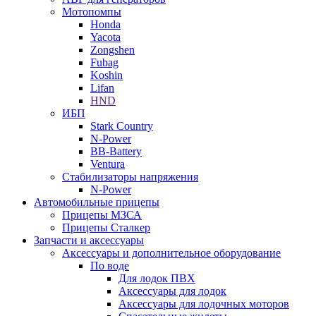
Мотопомпы
Honda
Yacota
Zongshen
Fubag
Koshin
Lifan
HND
ИБП
Stark Country
N-Power
BB-Battery
Ventura
Стабилизаторы напряжения
N-Power
Автомобильные прицепы
Прицепы МЗСА
Прицепы Сталкер
Запчасти и аксессуары
Аксессуары и дополнительное оборудование
По воде
Для лодок ПВХ
Аксессуары для лодок
Аксессуары для лодочных моторов