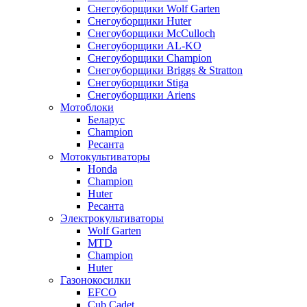
Снегоуборщики Wolf Garten
Снегоуборщики Huter
Снегоуборщики McCulloch
Снегоуборщики AL-KO
Снегоуборщики Champion
Снегоуборщики Briggs & Stratton
Снегоуборщики Stiga
Снегоуборщики Ariens
Мотоблоки
Беларус
Champion
Ресанта
Мотокультиваторы
Honda
Champion
Huter
Ресанта
Электрокультиваторы
Wolf Garten
MTD
Champion
Huter
Газонокосилки
EFCO
Cub Cadet