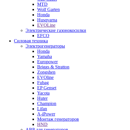
MTD
Wolf Garten
Honda
Husqvarna
EVOLine
Электрические газонокосилки
EFCO
Силовая техника
Электрогенераторы
Honda
Yamaha
Europower
Briggs & Stratton
Zongshen
EVOline
Fubag
EP Genset
Yacota
Huter
Champion
Lifan
A-iPower
Монтаж генераторов
HND
АВР для генераторов