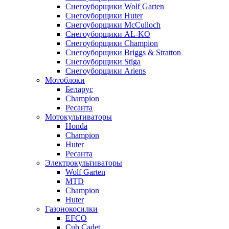
Снегоуборщики Wolf Garten
Снегоуборщики Huter
Снегоуборщики McCulloch
Снегоуборщики AL-KO
Снегоуборщики Champion
Снегоуборщики Briggs & Stratton
Снегоуборщики Stiga
Снегоуборщики Ariens
Мотоблоки
Беларус
Champion
Ресанта
Мотокультиваторы
Honda
Champion
Huter
Ресанта
Электрокультиваторы
Wolf Garten
MTD
Champion
Huter
Газонокосилки
EFCO
Cub Cadet