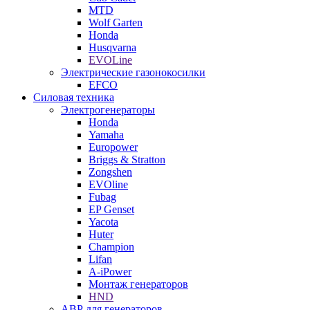
MTD
Wolf Garten
Honda
Husqvarna
EVOLine
Электрические газонокосилки
EFCO
Силовая техника
Электрогенераторы
Honda
Yamaha
Europower
Briggs & Stratton
Zongshen
EVOline
Fubag
EP Genset
Yacota
Huter
Champion
Lifan
A-iPower
Монтаж генераторов
HND
АВР для генераторов