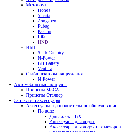
Мотопомпы
Honda
Yacota
Zongshen
Fubag
Koshin
Lifan
HND
ИБП
Stark Country
N-Power
BB-Battery
Ventura
Стабилизаторы напряжения
N-Power
Автомобильные прицепы
Прицепы МЗСА
Прицепы Сталкер
Запчасти и аксессуары
Аксессуары и дополнительное оборудование
По воде
Для лодок ПВХ
Аксессуары для лодок
Аксессуары для лодочных моторов