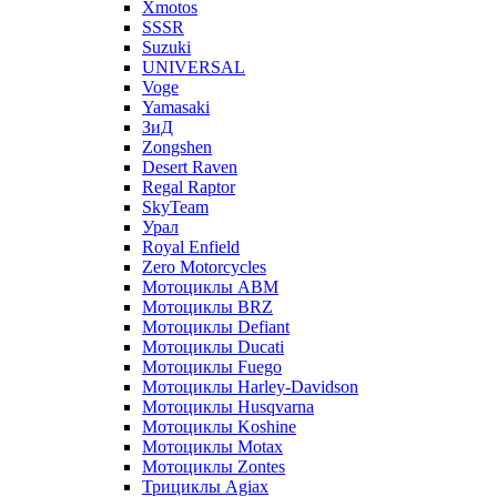
Xmotos
SSSR
Suzuki
UNIVERSAL
Voge
Yamasaki
ЗиД
Zongshen
Desert Raven
Regal Raptor
SkyTeam
Урал
Royal Enfield
Zero Motorcycles
Мотоциклы ABM
Мотоциклы BRZ
Мотоциклы Defiant
Мотоциклы Ducati
Мотоциклы Fuego
Мотоциклы Harley-Davidson
Мотоциклы Husqvarna
Мотоциклы Koshine
Мотоциклы Motax
Мотоциклы Zontes
Трициклы Agiax