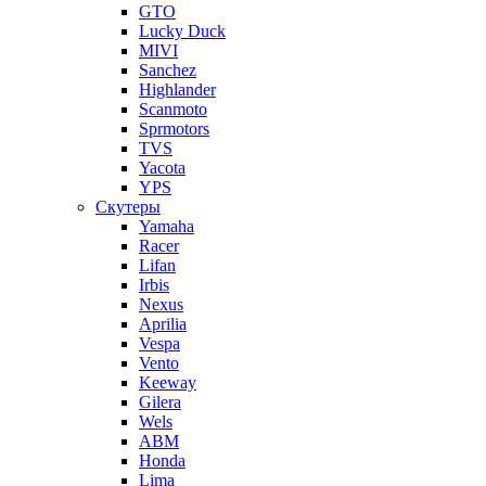
GTO
Lucky Duck
MIVI
Sanchez
Highlander
Scanmoto
Sprmotors
TVS
Yacota
YPS
Скутеры
Yamaha
Racer
Lifan
Irbis
Nexus
Aprilia
Vespa
Vento
Keeway
Gilera
Wels
ABM
Honda
Lima