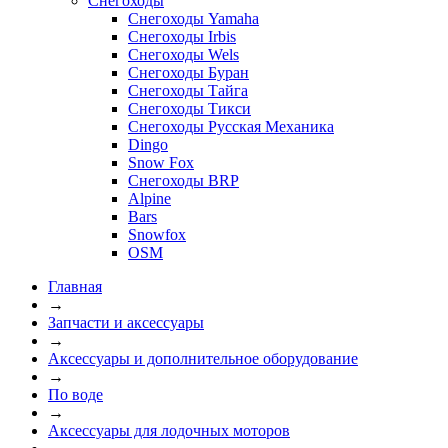
Снегоходы
Снегоходы Yamaha
Снегоходы Irbis
Снегоходы Wels
Снегоходы Буран
Снегоходы Тайга
Снегоходы Тикси
Снегоходы Русская Механика
Dingo
Snow Fox
Снегоходы BRP
Alpine
Bars
Snowfox
OSM
Главная
→
Запчасти и аксессуары
→
Аксессуары и дополнительное оборудование
→
По воде
→
Аксессуары для лодочных моторов