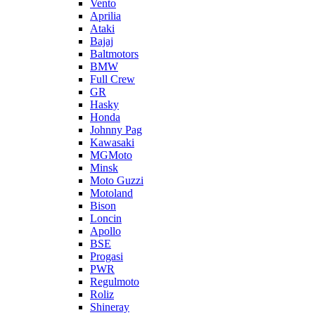
Vento
Aprilia
Ataki
Bajaj
Baltmotors
BMW
Full Crew
GR
Hasky
Honda
Johnny Pag
Kawasaki
MGMoto
Minsk
Moto Guzzi
Motoland
Bison
Loncin
Apollo
BSE
Progasi
PWR
Regulmoto
Roliz
Shineray