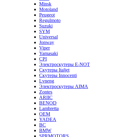
Minsk
Motoland
Peugeot
Regulmoto
Suzuki
SYM
Universal
Jonway
Viper
Yamasaki
CPI
Электроскутеры E-NOT
Скутеры Italjet
Скутеры Innocenti
Lvneng
Электроскутеры AIMA
Zontes
ARIIC
BENOD
Lambretta
OEM
YADEA
BC
BMW
SPRMOTORS