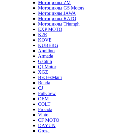
Мотоциклы ZM
Мотоциклы GS Motors
Мотоциклы JAWA
Мотоциклы RATO
Мотоциклы Triumph
EXP MOTO
K2R
KOVE
KUBERG
Apollino
Armada
Gaokin
QJ Motor
XGZ
ИжТехМаш
Benda
CJ
FullCrew
OEM
COLT
Procida
Vinto
CF MOTO
DAYUN
Groza