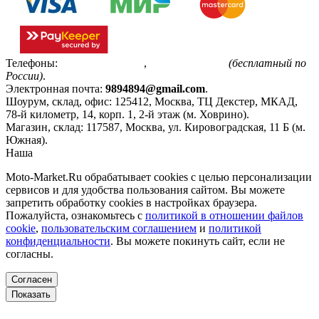
Телефоны:
+7(495)799-85-55
,
8(800)511-48-94
(бесплатный по
России)
.
Электронная почта:
9894894@gmail.com
.
Шоурум, склад, офис:
125412
,
Москва
,
ТЦ Декстер, МКАД,
78-й километр, 14, корп. 1, 2-й этаж (м. Ховрино)
.
Магазин, склад:
117587
,
Москва
,
ул. Кировоградская, 11 Б (м.
Южная)
.
Наша
Политика конфиденциальности
Moto-Market.Ru обрабатывает сookies с целью персонализации
сервисов и для удобства пользования сайтом. Вы можете
запретить обработку сookies в настройках браузера.
Пожалуйста, ознакомьтесь с
политикой в отношении файлов
cookie
,
пользовательским соглашением
и
политикой
конфиденциальности
. Вы можете покинуть сайт, если не
согласны.
Согласен
Показать