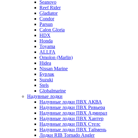
Seanovo
Reef Rider
Gladiator
Condor
Parsun
Calon Gloria
HDX
Honda
Toyama
ALLFA
Omolon (Marlin)
Hidea
Nissan Marine
Бурлак
Suzuki
Stels
Globalmarine
Надувные лодки
Надувные лодки ПВХ АКВА
Надувные лодки ПВХ Ривьера
Надувные лодки ПВХ Адмирал
Надувные лодки ПВХ Хантер
Надувные лодки ПВХ Стелс
Надувные лодки ПВХ Таймень
Лодки RIB Tornado Angler