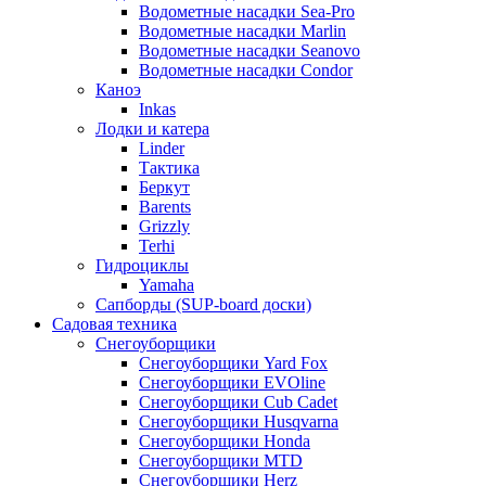
Водометные насадки Sea-Pro
Водометные насадки Marlin
Водометные насадки Seanovo
Водометные насадки Condor
Каноэ
Inkas
Лодки и катера
Linder
Тактика
Беркут
Barents
Grizzly
Terhi
Гидроциклы
Yamaha
Сапборды (SUP-board доски)
Садовая техника
Снегоуборщики
Снегоуборщики Yard Fox
Снегоуборщики EVOline
Снегоуборщики Cub Cadet
Снегоуборщики Husqvarna
Снегоуборщики Honda
Снегоуборщики MTD
Снегоуборщики Herz