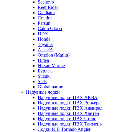
Seanovo
Reef Rider
Gladiator
Condor
Parsun
Calon Gloria
HDX
Honda
Toyama
ALLFA
Omolon (Marlin)
Hidea
Nissan Marine
Бурлак
Suzuki
Stels
Globalmarine
Надувные лодки
Надувные лодки ПВХ АКВА
Надувные лодки ПВХ Ривьера
Надувные лодки ПВХ Адмирал
Надувные лодки ПВХ Хантер
Надувные лодки ПВХ Стелс
Надувные лодки ПВХ Таймень
Лодки RIB Tornado Angler