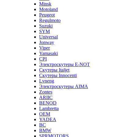
Minsk
Motoland
Peugeot
Regulmoto
Suzuki
SYM
Universal
Jonway
Viper
Yamasaki
CPI
Электроскутеры E-NOT
Скутеры Italjet
Скутеры Innocenti
Lvneng
Электроскутеры AIMA
Zontes
ARIIC
BENOD
Lambretta
OEM
YADEA
BC
BMW
SPRMOTORS