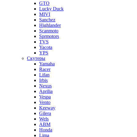
GTO
Lucky Duck
MIVI
Sanchez
Highlander
Scanmoto
Sprmotors
TVS
Yacota
YPS
Скутеры
Yamaha
Racer
Lifan
Irbis
Nexus
Aprilia
Vespa
Vento
Keeway
Gilera
Wels
ABM
Honda
Lima