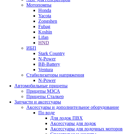
Мотопомпы
Honda
Yacota
Zongshen
Fubag
Koshin
Lifan
HND
ИБП
Stark Country
N-Power
BB-Battery
Ventura
Стабилизаторы напряжения
N-Power
Автомобильные прицепы
Прицепы МЗСА
Прицепы Сталкер
Запчасти и аксессуары
Аксессуары и дополнительное оборудование
По воде
Для лодок ПВХ
Аксессуары для лодок
Аксессуары для лодочных моторов