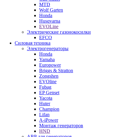
MTD
Wolf Garten
Honda
Husqvarna
EVOLine
Электрические газонокосилки
EFCO
Силовая техника
Электрогенераторы
Honda
Yamaha
Europower
Briggs & Stratton
Zongshen
EVOline
Fubag
EP Genset
Yacota
Huter
Champion
Lifan
A-iPower
Монтаж генераторов
HND
АВР для генераторов