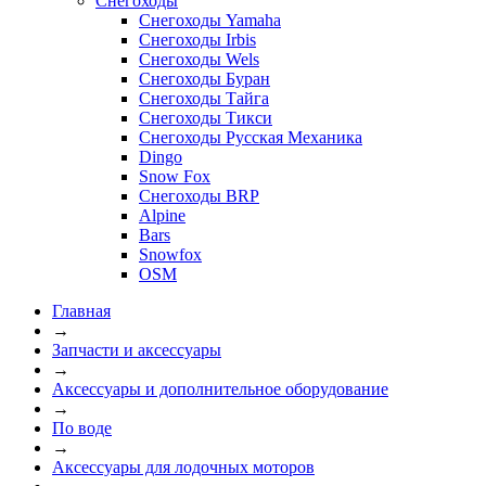
Снегоходы
Снегоходы Yamaha
Снегоходы Irbis
Снегоходы Wels
Снегоходы Буран
Снегоходы Тайга
Снегоходы Тикси
Снегоходы Русская Механика
Dingo
Snow Fox
Снегоходы BRP
Alpine
Bars
Snowfox
OSM
Главная
→
Запчасти и аксессуары
→
Аксессуары и дополнительное оборудование
→
По воде
→
Аксессуары для лодочных моторов