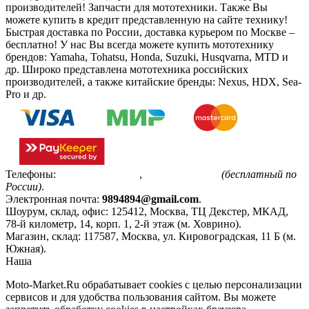
производителей! Запчасти для мототехники. Также Вы
можете купить в кредит представленную на сайте технику!
Быстрая доставка по России, доставка курьером по Москве –
бесплатно!
У нас Вы всегда можете купить мототехнику
брендов: Yamaha, Tohatsu, Honda, Suzuki, Husqvarna, MTD и
др. Широко представлена мототехника российских
производителей, а также китайские бренды: Nexus, HDX, Sea-
Pro и др.
Телефоны:
+7(495)799-85-55
,
8(800)511-48-94
(бесплатный по
России)
.
Электронная почта:
9894894@gmail.com
.
Шоурум, склад, офис:
125412
,
Москва
,
ТЦ Декстер, МКАД,
78-й километр, 14, корп. 1, 2-й этаж (м. Ховрино)
.
Магазин, склад:
117587
,
Москва
,
ул. Кировоградская, 11 Б (м.
Южная)
.
Наша
Политика конфиденциальности
Moto-Market.Ru обрабатывает сookies с целью персонализации
сервисов и для удобства пользования сайтом. Вы можете