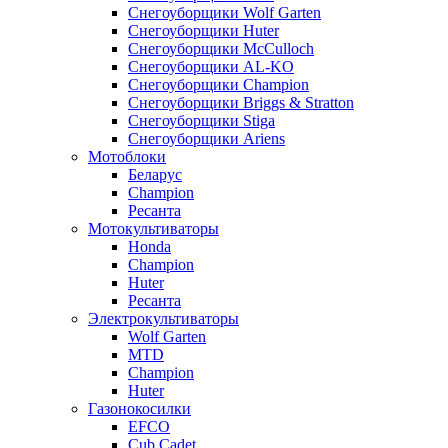
Снегоуборщики Wolf Garten
Снегоуборщики Huter
Снегоуборщики McCulloch
Снегоуборщики AL-KO
Снегоуборщики Champion
Снегоуборщики Briggs & Stratton
Снегоуборщики Stiga
Снегоуборщики Ariens
Мотоблоки
Беларус
Champion
Ресанта
Мотокультиваторы
Honda
Champion
Huter
Ресанта
Электрокультиваторы
Wolf Garten
MTD
Champion
Huter
Газонокосилки
EFCO
Cub Cadet