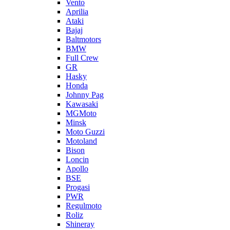
Vento
Aprilia
Ataki
Bajaj
Baltmotors
BMW
Full Crew
GR
Hasky
Honda
Johnny Pag
Kawasaki
MGMoto
Minsk
Moto Guzzi
Motoland
Bison
Loncin
Apollo
BSE
Progasi
PWR
Regulmoto
Roliz
Shineray