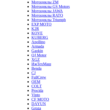
Мотоциклы ZM
Мотоциклы GS Motors
Мотоциклы JAWA
Мотоциклы RATO
Мотоциклы Triumph
EXP MOTO
K2R
KOVE
KUBERG
Apollino
Armada
Gaokin
QJ Motor
XGZ
ИжТехМаш
Benda
CJ
FullCrew
OEM
COLT
Procida
Vinto
CF MOTO
DAYUN
Groza