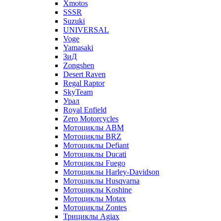
Xmotos
SSSR
Suzuki
UNIVERSAL
Voge
Yamasaki
ЗиД
Zongshen
Desert Raven
Regal Raptor
SkyTeam
Урал
Royal Enfield
Zero Motorcycles
Мотоциклы ABM
Мотоциклы BRZ
Мотоциклы Defiant
Мотоциклы Ducati
Мотоциклы Fuego
Мотоциклы Harley-Davidson
Мотоциклы Husqvarna
Мотоциклы Koshine
Мотоциклы Motax
Мотоциклы Zontes
Трициклы Agiax