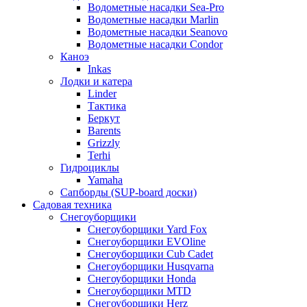
Водометные насадки Sea-Pro
Водометные насадки Marlin
Водометные насадки Seanovo
Водометные насадки Condor
Каноэ
Inkas
Лодки и катера
Linder
Тактика
Беркут
Barents
Grizzly
Terhi
Гидроциклы
Yamaha
Сапборды (SUP-board доски)
Садовая техника
Снегоуборщики
Снегоуборщики Yard Fox
Снегоуборщики EVOline
Снегоуборщики Cub Cadet
Снегоуборщики Husqvarna
Снегоуборщики Honda
Снегоуборщики MTD
Снегоуборщики Herz