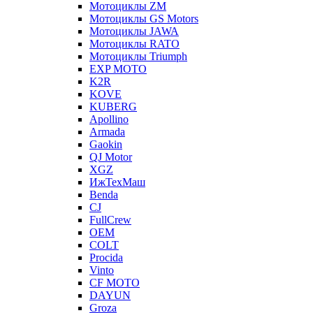
Мотоциклы ZM
Мотоциклы GS Motors
Мотоциклы JAWA
Мотоциклы RATO
Мотоциклы Triumph
EXP MOTO
K2R
KOVE
KUBERG
Apollino
Armada
Gaokin
QJ Motor
XGZ
ИжТехМаш
Benda
CJ
FullCrew
OEM
COLT
Procida
Vinto
CF MOTO
DAYUN
Groza