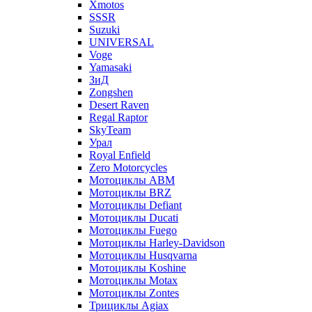
Xmotos
SSSR
Suzuki
UNIVERSAL
Voge
Yamasaki
ЗиД
Zongshen
Desert Raven
Regal Raptor
SkyTeam
Урал
Royal Enfield
Zero Motorcycles
Мотоциклы ABM
Мотоциклы BRZ
Мотоциклы Defiant
Мотоциклы Ducati
Мотоциклы Fuego
Мотоциклы Harley-Davidson
Мотоциклы Husqvarna
Мотоциклы Koshine
Мотоциклы Motax
Мотоциклы Zontes
Трициклы Agiax