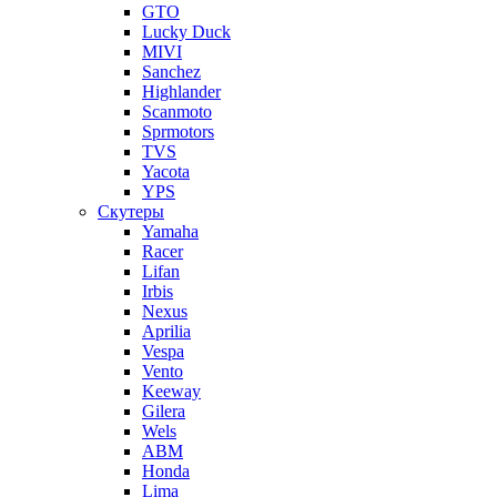
GTO
Lucky Duck
MIVI
Sanchez
Highlander
Scanmoto
Sprmotors
TVS
Yacota
YPS
Скутеры
Yamaha
Racer
Lifan
Irbis
Nexus
Aprilia
Vespa
Vento
Keeway
Gilera
Wels
ABM
Honda
Lima