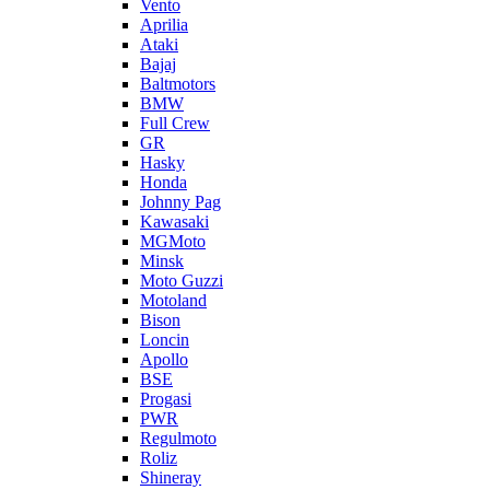
Vento
Aprilia
Ataki
Bajaj
Baltmotors
BMW
Full Crew
GR
Hasky
Honda
Johnny Pag
Kawasaki
MGMoto
Minsk
Moto Guzzi
Motoland
Bison
Loncin
Apollo
BSE
Progasi
PWR
Regulmoto
Roliz
Shineray