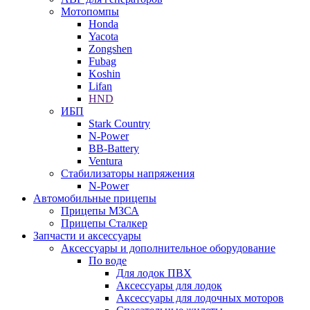
Мотопомпы
Honda
Yacota
Zongshen
Fubag
Koshin
Lifan
HND
ИБП
Stark Country
N-Power
BB-Battery
Ventura
Стабилизаторы напряжения
N-Power
Автомобильные прицепы
Прицепы МЗСА
Прицепы Сталкер
Запчасти и аксессуары
Аксессуары и дополнительное оборудование
По воде
Для лодок ПВХ
Аксессуары для лодок
Аксессуары для лодочных моторов