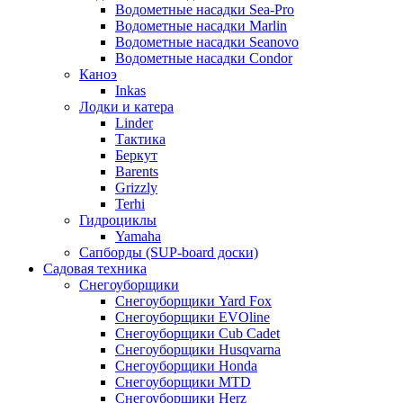
Водометные насадки Sea-Pro
Водометные насадки Marlin
Водометные насадки Seanovo
Водометные насадки Condor
Каноэ
Inkas
Лодки и катера
Linder
Тактика
Беркут
Barents
Grizzly
Terhi
Гидроциклы
Yamaha
Сапборды (SUP-board доски)
Садовая техника
Снегоуборщики
Снегоуборщики Yard Fox
Снегоуборщики EVOline
Снегоуборщики Cub Cadet
Снегоуборщики Husqvarna
Снегоуборщики Honda
Снегоуборщики MTD
Снегоуборщики Herz