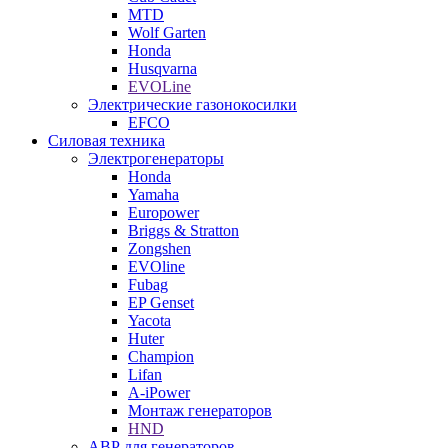
MTD
Wolf Garten
Honda
Husqvarna
EVOLine
Электрические газонокосилки
EFCO
Силовая техника
Электрогенераторы
Honda
Yamaha
Europower
Briggs & Stratton
Zongshen
EVOline
Fubag
EP Genset
Yacota
Huter
Champion
Lifan
A-iPower
Монтаж генераторов
HND
АВР для генераторов