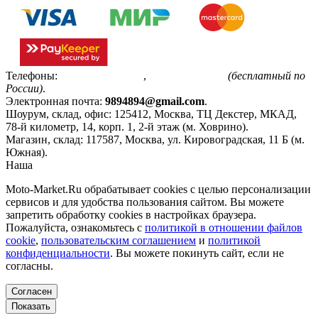
Телефоны:
+7(495)799-85-55
,
8(800)511-48-94
(бесплатный по
России)
.
Электронная почта:
9894894@gmail.com
.
Шоурум, склад, офис:
125412
,
Москва
,
ТЦ Декстер, МКАД,
78-й километр, 14, корп. 1, 2-й этаж (м. Ховрино)
.
Магазин, склад:
117587
,
Москва
,
ул. Кировоградская, 11 Б (м.
Южная)
.
Наша
Политика конфиденциальности
Moto-Market.Ru обрабатывает сookies с целью персонализации
сервисов и для удобства пользования сайтом. Вы можете
запретить обработку сookies в настройках браузера.
Пожалуйста, ознакомьтесь с
политикой в отношении файлов
cookie
,
пользовательским соглашением
и
политикой
конфиденциальности
. Вы можете покинуть сайт, если не
согласны.
Согласен
Показать