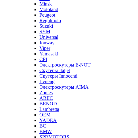
Minsk
Motoland
Peugeot
Regulmoto
Suzuki
SYM
Universal
Jonway
Viper
Yamasaki
CPI
Электроскутеры E-NOT
Скутеры Italjet
Скутеры Innocenti
Lvneng
Электроскутеры AIMA
Zontes
ARIIC
BENOD
Lambretta
OEM
YADEA
BC
BMW
SPRMOTORS