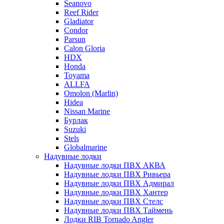
Seanovo
Reef Rider
Gladiator
Condor
Parsun
Calon Gloria
HDX
Honda
Toyama
ALLFA
Omolon (Marlin)
Hidea
Nissan Marine
Бурлак
Suzuki
Stels
Globalmarine
Надувные лодки
Надувные лодки ПВХ АКВА
Надувные лодки ПВХ Ривьера
Надувные лодки ПВХ Адмирал
Надувные лодки ПВХ Хантер
Надувные лодки ПВХ Стелс
Надувные лодки ПВХ Таймень
Лодки RIB Tornado Angler