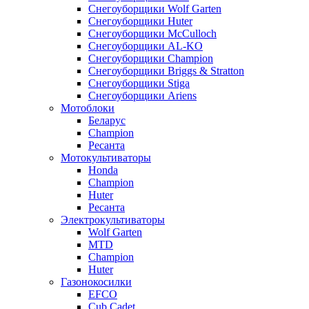
Снегоуборщики Wolf Garten
Снегоуборщики Huter
Снегоуборщики McCulloch
Снегоуборщики AL-KO
Снегоуборщики Champion
Снегоуборщики Briggs & Stratton
Снегоуборщики Stiga
Снегоуборщики Ariens
Мотоблоки
Беларус
Champion
Ресанта
Мотокультиваторы
Honda
Champion
Huter
Ресанта
Электрокультиваторы
Wolf Garten
MTD
Champion
Huter
Газонокосилки
EFCO
Cub Cadet