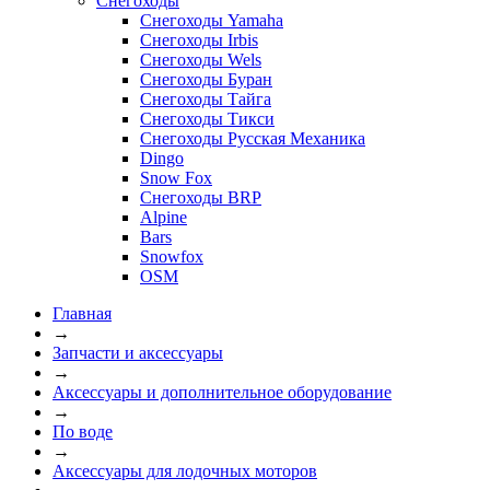
Снегоходы
Снегоходы Yamaha
Снегоходы Irbis
Снегоходы Wels
Снегоходы Буран
Снегоходы Тайга
Снегоходы Тикси
Снегоходы Русская Механика
Dingo
Snow Fox
Снегоходы BRP
Alpine
Bars
Snowfox
OSM
Главная
→
Запчасти и аксессуары
→
Аксессуары и дополнительное оборудование
→
По воде
→
Аксессуары для лодочных моторов