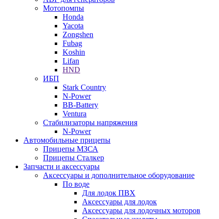
Мотопомпы
Honda
Yacota
Zongshen
Fubag
Koshin
Lifan
HND
ИБП
Stark Country
N-Power
BB-Battery
Ventura
Стабилизаторы напряжения
N-Power
Автомобильные прицепы
Прицепы МЗСА
Прицепы Сталкер
Запчасти и аксессуары
Аксессуары и дополнительное оборудование
По воде
Для лодок ПВХ
Аксессуары для лодок
Аксессуары для лодочных моторов