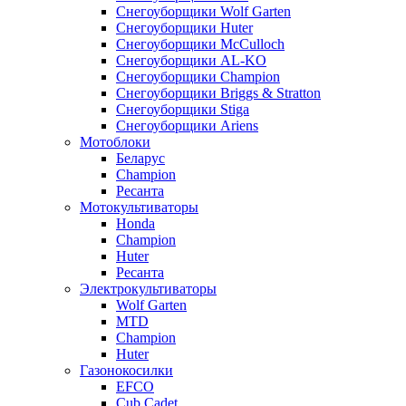
Снегоуборщики Wolf Garten
Снегоуборщики Huter
Снегоуборщики McCulloch
Снегоуборщики AL-KO
Снегоуборщики Champion
Снегоуборщики Briggs & Stratton
Снегоуборщики Stiga
Снегоуборщики Ariens
Мотоблоки
Беларус
Champion
Ресанта
Мотокультиваторы
Honda
Champion
Huter
Ресанта
Электрокультиваторы
Wolf Garten
MTD
Champion
Huter
Газонокосилки
EFCO
Cub Cadet