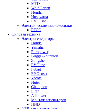
MTD
Wolf Garten
Honda
Husqvarna
EVOLine
Электрические газонокосилки
EFCO
Силовая техника
Электрогенераторы
Honda
Yamaha
Europower
Briggs & Stratton
Zongshen
EVOline
Fubag
EP Genset
Yacota
Huter
Champion
Lifan
A-iPower
Монтаж генераторов
HND
АВР для генераторов