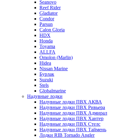
Seanovo
Reef Rider
Gladiator
Condor
Parsun
Calon Gloria
HDX
Honda
Toyama
ALLFA
Omolon (Marlin)
Hidea
Nissan Marine
Бурлак
Suzuki
Stels
Globalmarine
Надувные лодки
Надувные лодки ПВХ АКВА
Надувные лодки ПВХ Ривьера
Надувные лодки ПВХ Адмирал
Надувные лодки ПВХ Хантер
Надувные лодки ПВХ Стелс
Надувные лодки ПВХ Таймень
Лодки RIB Tornado Angler