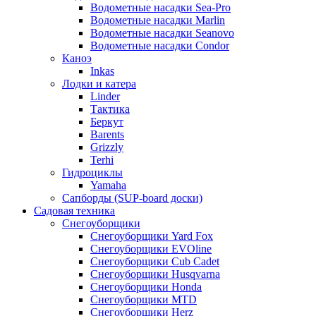
Водометные насадки Sea-Pro
Водометные насадки Marlin
Водометные насадки Seanovo
Водометные насадки Condor
Каноэ
Inkas
Лодки и катера
Linder
Тактика
Беркут
Barents
Grizzly
Terhi
Гидроциклы
Yamaha
Сапборды (SUP-board доски)
Садовая техника
Снегоуборщики
Снегоуборщики Yard Fox
Снегоуборщики EVOline
Снегоуборщики Cub Cadet
Снегоуборщики Husqvarna
Снегоуборщики Honda
Снегоуборщики MTD
Снегоуборщики Herz