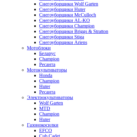
Снегоуборщики Wolf Garten
Снегоуборщики Huter
Снегоуборщики McCulloch
Снегоуборщики AL-KO
Снегоуборщики Champion
Снегоуборщики Briggs & Stratton
Снегоуборщики Stiga
Снегоуборщики Ariens
Мотоблоки
Беларус
Champion
Ресанта
Мотокультиваторы
Honda
Champion
Huter
Ресанта
Электрокультиваторы
Wolf Garten
MTD
Champion
Huter
Газонокосилки
EFCO
Cub Cadet