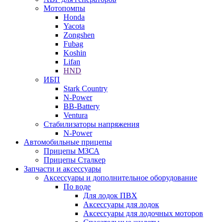
Мотопомпы
Honda
Yacota
Zongshen
Fubag
Koshin
Lifan
HND
ИБП
Stark Country
N-Power
BB-Battery
Ventura
Стабилизаторы напряжения
N-Power
Автомобильные прицепы
Прицепы МЗСА
Прицепы Сталкер
Запчасти и аксессуары
Аксессуары и дополнительное оборудование
По воде
Для лодок ПВХ
Аксессуары для лодок
Аксессуары для лодочных моторов