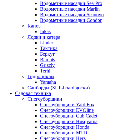
Водометные насадки Sea-Pro
Водометные насадки Marlin
Водометные насадки Seanovo
Водометные насадки Condor
Каноэ
Inkas
Лодки и катера
Linder
Тактика
Беркут
Barents
Grizzly
Terhi
Гидроциклы
Yamaha
Сапборды (SUP-board доски)
Садовая техника
Снегоуборщики
Снегоуборщики Yard Fox
Снегоуборщики EVOline
Снегоуборщики Cub Cadet
Снегоуборщики Husqvarna
Снегоуборщики Honda
Снегоуборщики MTD
Снегоуборщики Herz