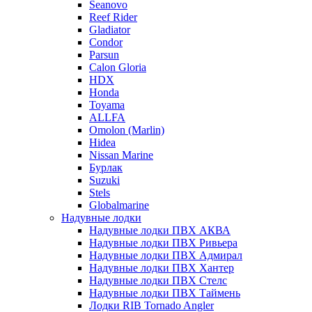
Seanovo
Reef Rider
Gladiator
Condor
Parsun
Calon Gloria
HDX
Honda
Toyama
ALLFA
Omolon (Marlin)
Hidea
Nissan Marine
Бурлак
Suzuki
Stels
Globalmarine
Надувные лодки
Надувные лодки ПВХ АКВА
Надувные лодки ПВХ Ривьера
Надувные лодки ПВХ Адмирал
Надувные лодки ПВХ Хантер
Надувные лодки ПВХ Стелс
Надувные лодки ПВХ Таймень
Лодки RIB Tornado Angler