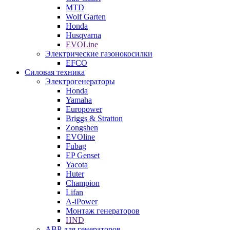
MTD
Wolf Garten
Honda
Husqvarna
EVOLine
Электрические газонокосилки
EFCO
Силовая техника
Электрогенераторы
Honda
Yamaha
Europower
Briggs & Stratton
Zongshen
EVOline
Fubag
EP Genset
Yacota
Huter
Champion
Lifan
A-iPower
Монтаж генераторов
HND
АВР для генераторов