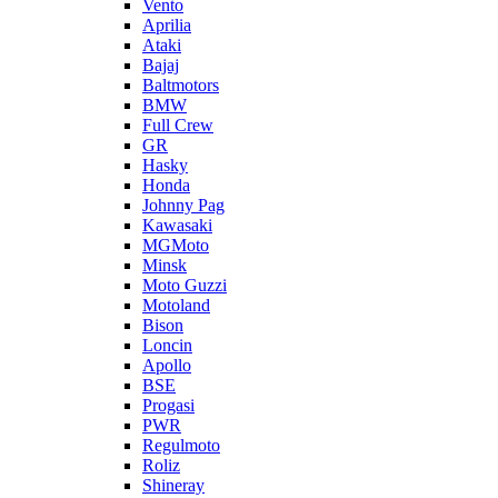
Vento
Aprilia
Ataki
Bajaj
Baltmotors
BMW
Full Crew
GR
Hasky
Honda
Johnny Pag
Kawasaki
MGMoto
Minsk
Moto Guzzi
Motoland
Bison
Loncin
Apollo
BSE
Progasi
PWR
Regulmoto
Roliz
Shineray