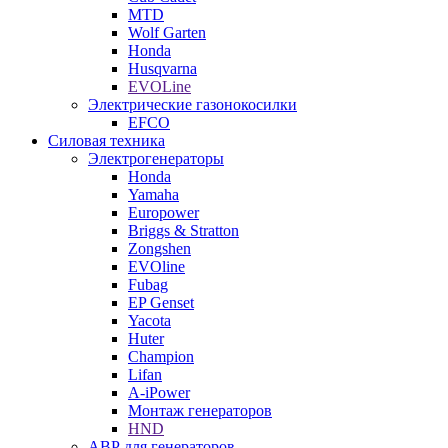
MTD
Wolf Garten
Honda
Husqvarna
EVOLine
Электрические газонокосилки
EFCO
Силовая техника
Электрогенераторы
Honda
Yamaha
Europower
Briggs & Stratton
Zongshen
EVOline
Fubag
EP Genset
Yacota
Huter
Champion
Lifan
A-iPower
Монтаж генераторов
HND
АВР для генераторов