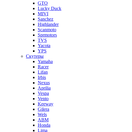
GTO
Lucky Duck
MIVI
Sanchez
Highlander
Scanmoto
Sprmotors
TVS
Yacota
YPS
Скутеры
Yamaha
Racer
Lifan
Irbis
Nexus
Aprilia
Vespa
Vento
Keeway
Gilera
Wels
ABM
Honda
Lima