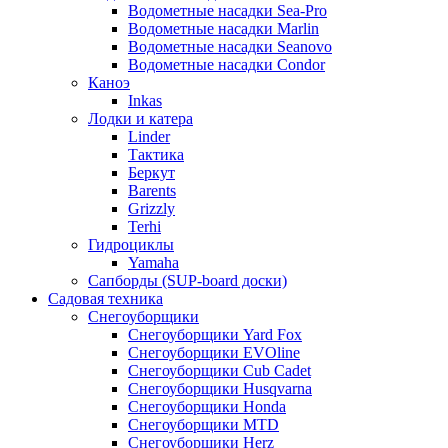
Водометные насадки Sea-Pro
Водометные насадки Marlin
Водометные насадки Seanovo
Водометные насадки Condor
Каноэ
Inkas
Лодки и катера
Linder
Тактика
Беркут
Barents
Grizzly
Terhi
Гидроциклы
Yamaha
Сапборды (SUP-board доски)
Садовая техника
Снегоуборщики
Снегоуборщики Yard Fox
Снегоуборщики EVOline
Снегоуборщики Cub Cadet
Снегоуборщики Husqvarna
Снегоуборщики Honda
Снегоуборщики MTD
Снегоуборщики Herz