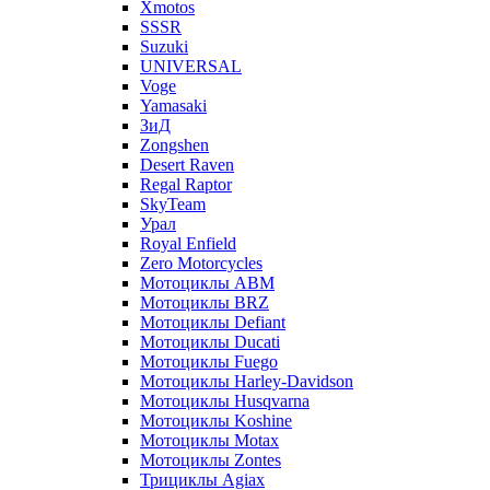
Xmotos
SSSR
Suzuki
UNIVERSAL
Voge
Yamasaki
ЗиД
Zongshen
Desert Raven
Regal Raptor
SkyTeam
Урал
Royal Enfield
Zero Motorcycles
Мотоциклы ABM
Мотоциклы BRZ
Мотоциклы Defiant
Мотоциклы Ducati
Мотоциклы Fuego
Мотоциклы Harley-Davidson
Мотоциклы Husqvarna
Мотоциклы Koshine
Мотоциклы Motax
Мотоциклы Zontes
Трициклы Agiax