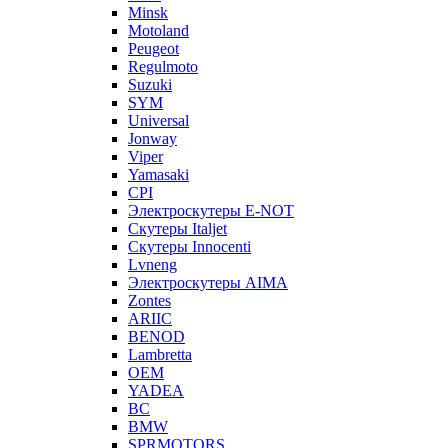
Minsk
Motoland
Peugeot
Regulmoto
Suzuki
SYM
Universal
Jonway
Viper
Yamasaki
CPI
Электроскутеры E-NOT
Скутеры Italjet
Скутеры Innocenti
Lvneng
Электроскутеры AIMA
Zontes
ARIIC
BENOD
Lambretta
OEM
YADEA
BC
BMW
SPRMOTORS