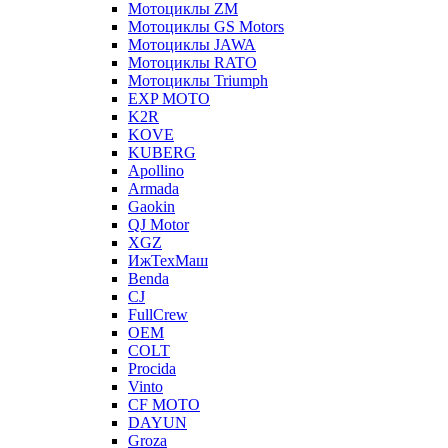
Мотоциклы ZM
Мотоциклы GS Motors
Мотоциклы JAWA
Мотоциклы RATO
Мотоциклы Triumph
EXP MOTO
K2R
KOVE
KUBERG
Apollino
Armada
Gaokin
QJ Motor
XGZ
ИжТехМаш
Benda
CJ
FullCrew
OEM
COLT
Procida
Vinto
CF MOTO
DAYUN
Groza