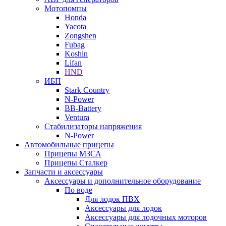
Мотопомпы
Honda
Yacota
Zongshen
Fubag
Koshin
Lifan
HND
ИБП
Stark Country
N-Power
BB-Battery
Ventura
Стабилизаторы напряжения
N-Power
Автомобильные прицепы
Прицепы МЗСА
Прицепы Сталкер
Запчасти и аксессуары
Аксессуары и дополнительное оборудование
По воде
Для лодок ПВХ
Аксессуары для лодок
Аксессуары для лодочных моторов