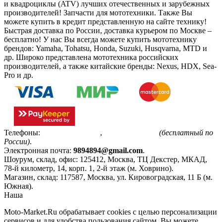
и квадроциклы (ATV) лучших отечественных и зарубежных
производителей! Запчасти для мототехники. Также Вы
можете купить в кредит представленную на сайте технику!
Быстрая доставка по России, доставка курьером по Москве –
бесплатно!
У нас Вы всегда можете купить мототехнику
брендов: Yamaha, Tohatsu, Honda, Suzuki, Husqvarna, MTD и
др. Широко представлена мототехника российских
производителей, а также китайские бренды: Nexus, HDX, Sea-
Pro и др.
Телефоны:
+7(495)799-85-55
,
8(800)511-48-94
(бесплатный по
России)
.
Электронная почта:
9894894@gmail.com
.
Шоурум, склад, офис:
125412
,
Москва
,
ТЦ Декстер, МКАД,
78-й километр, 14, корп. 1, 2-й этаж (м. Ховрино)
.
Магазин, склад:
117587
,
Москва
,
ул. Кировоградская, 11 Б (м.
Южная)
.
Наша
Политика конфиденциальности
Moto-Market.Ru обрабатывает сookies с целью персонализации
сервисов и для удобства пользования сайтом. Вы можете