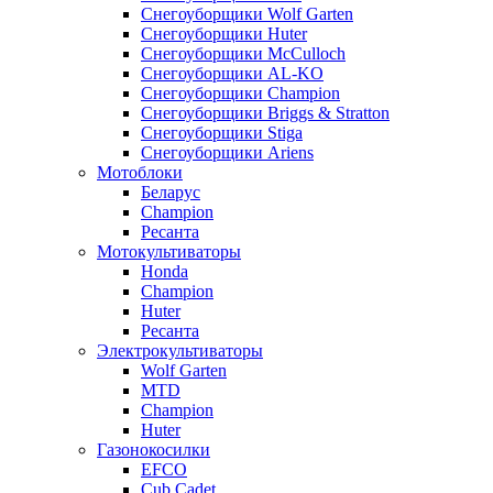
Снегоуборщики Wolf Garten
Снегоуборщики Huter
Снегоуборщики McCulloch
Снегоуборщики AL-KO
Снегоуборщики Champion
Снегоуборщики Briggs & Stratton
Снегоуборщики Stiga
Снегоуборщики Ariens
Мотоблоки
Беларус
Champion
Ресанта
Мотокультиваторы
Honda
Champion
Huter
Ресанта
Электрокультиваторы
Wolf Garten
MTD
Champion
Huter
Газонокосилки
EFCO
Cub Cadet