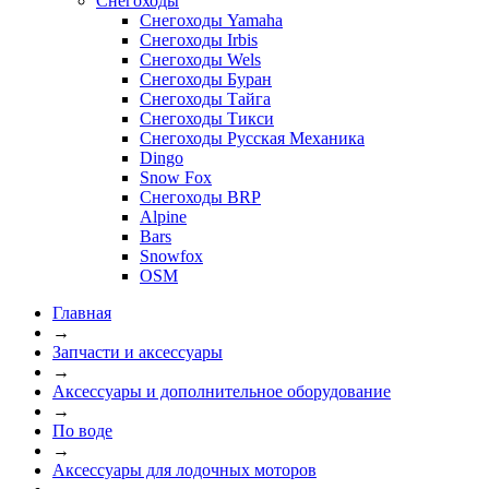
Снегоходы
Снегоходы Yamaha
Снегоходы Irbis
Снегоходы Wels
Снегоходы Буран
Снегоходы Тайга
Снегоходы Тикси
Снегоходы Русская Механика
Dingo
Snow Fox
Снегоходы BRP
Alpine
Bars
Snowfox
OSM
Главная
→
Запчасти и аксессуары
→
Аксессуары и дополнительное оборудование
→
По воде
→
Аксессуары для лодочных моторов