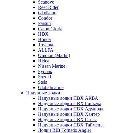
Seanovo
Reef Rider
Gladiator
Condor
Parsun
Calon Gloria
HDX
Honda
Toyama
ALLFA
Omolon (Marlin)
Hidea
Nissan Marine
Бурлак
Suzuki
Stels
Globalmarine
Надувные лодки
Надувные лодки ПВХ АКВА
Надувные лодки ПВХ Ривьера
Надувные лодки ПВХ Адмирал
Надувные лодки ПВХ Хантер
Надувные лодки ПВХ Стелс
Надувные лодки ПВХ Таймень
Лодки RIB Tornado Angler