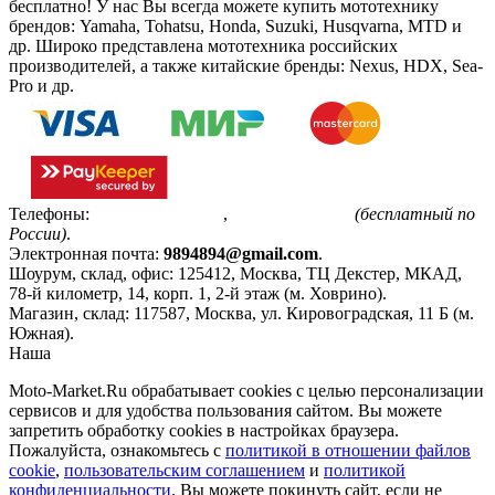
бесплатно!
У нас Вы всегда можете купить мототехнику
брендов: Yamaha, Tohatsu, Honda, Suzuki, Husqvarna, MTD и
др. Широко представлена мототехника российских
производителей, а также китайские бренды: Nexus, HDX, Sea-
Pro и др.
Телефоны:
+7(495)799-85-55
,
8(800)511-48-94
(бесплатный по
России)
.
Электронная почта:
9894894@gmail.com
.
Шоурум, склад, офис:
125412
,
Москва
,
ТЦ Декстер, МКАД,
78-й километр, 14, корп. 1, 2-й этаж (м. Ховрино)
.
Магазин, склад:
117587
,
Москва
,
ул. Кировоградская, 11 Б (м.
Южная)
.
Наша
Политика конфиденциальности
Moto-Market.Ru обрабатывает сookies с целью персонализации
сервисов и для удобства пользования сайтом. Вы можете
запретить обработку сookies в настройках браузера.
Пожалуйста, ознакомьтесь с
политикой в отношении файлов
cookie
,
пользовательским соглашением
и
политикой
конфиденциальности
. Вы можете покинуть сайт, если не