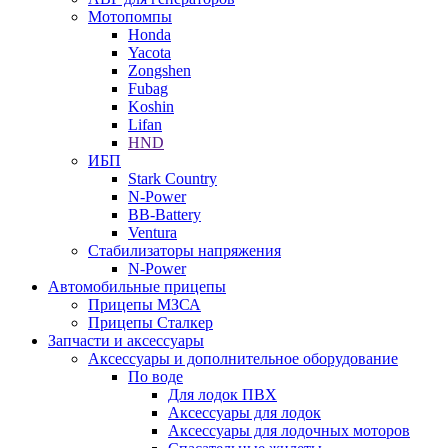
Мотопомпы
Honda
Yacota
Zongshen
Fubag
Koshin
Lifan
HND
ИБП
Stark Country
N-Power
BB-Battery
Ventura
Стабилизаторы напряжения
N-Power
Автомобильные прицепы
Прицепы МЗСА
Прицепы Сталкер
Запчасти и аксессуары
Аксессуары и дополнительное оборудование
По воде
Для лодок ПВХ
Аксессуары для лодок
Аксессуары для лодочных моторов