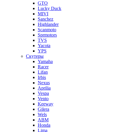
GTO
Lucky Duck
MIVI
Sanchez
Highlander
Scanmoto
Sprmotors
TVS
Yacota
YPS
Скутеры
Yamaha
Racer
Lifan
Irbis
Nexus
Aprilia
Vespa
Vento
Keeway
Gilera
Wels
ABM
Honda
Lima