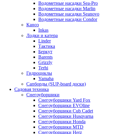
Водометные насадки Sea-Pro
Водометные насадки Marlin
Водометные насадки Seanovo
Водометные насадки Condor
Каноэ
Inkas
Лодки и катера
Linder
Тактика
Беркут
Barents
Grizzly
Terhi
Гидроциклы
Yamaha
Сапборды (SUP-board доски)
Садовая техника
Снегоуборщики
Снегоуборщики Yard Fox
Снегоуборщики EVOline
Снегоуборщики Cub Cadet
Снегоуборщики Husqvarna
Снегоуборщики Honda
Снегоуборщики MTD
Снегоуборщики Herz