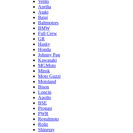
Vento
Aprilia
Ataki
Bajaj
Baltmotors
BMW
Full Crew
GR
Hasky
Honda
Johnny Pag
Kawasaki
MGMoto
Minsk
Moto Guzzi
Motoland
Bison
Loncin
Apollo
BSE
Progasi
PWR
Regulmoto
Roliz
Shineray