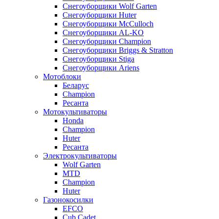
Снегоуборщики Wolf Garten
Снегоуборщики Huter
Снегоуборщики McCulloch
Снегоуборщики AL-KO
Снегоуборщики Champion
Снегоуборщики Briggs & Stratton
Снегоуборщики Stiga
Снегоуборщики Ariens
Мотоблоки
Беларус
Champion
Ресанта
Мотокультиваторы
Honda
Champion
Huter
Ресанта
Электрокультиваторы
Wolf Garten
MTD
Champion
Huter
Газонокосилки
EFCO
Cub Cadet