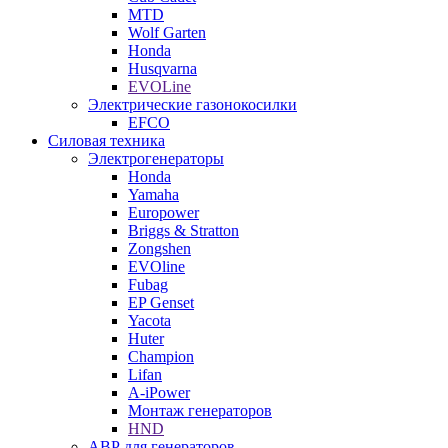
MTD
Wolf Garten
Honda
Husqvarna
EVOLine
Электрические газонокосилки
EFCO
Силовая техника
Электрогенераторы
Honda
Yamaha
Europower
Briggs & Stratton
Zongshen
EVOline
Fubag
EP Genset
Yacota
Huter
Champion
Lifan
A-iPower
Монтаж генераторов
HND
АВР для генераторов