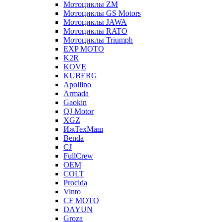
Мотоциклы ZM
Мотоциклы GS Motors
Мотоциклы JAWA
Мотоциклы RATO
Мотоциклы Triumph
EXP MOTO
K2R
KOVE
KUBERG
Apollino
Armada
Gaokin
QJ Motor
XGZ
ИжТехМаш
Benda
CJ
FullCrew
OEM
COLT
Procida
Vinto
CF MOTO
DAYUN
Groza