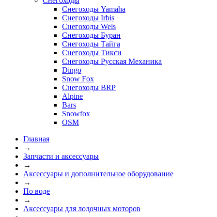
Снегоходы
Снегоходы Yamaha
Снегоходы Irbis
Снегоходы Wels
Снегоходы Буран
Снегоходы Тайга
Снегоходы Тикси
Снегоходы Русская Механика
Dingo
Snow Fox
Снегоходы BRP
Alpine
Bars
Snowfox
OSM
Главная
→
Запчасти и аксессуары
→
Аксессуары и дополнительное оборудование
→
По воде
→
Аксессуары для лодочных моторов