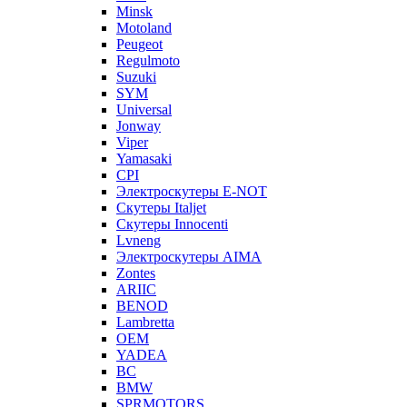
Minsk
Motoland
Peugeot
Regulmoto
Suzuki
SYM
Universal
Jonway
Viper
Yamasaki
CPI
Электроскутеры E-NOT
Скутеры Italjet
Скутеры Innocenti
Lvneng
Электроскутеры AIMA
Zontes
ARIIC
BENOD
Lambretta
OEM
YADEA
BC
BMW
SPRMOTORS