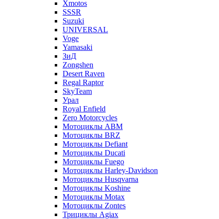
Xmotos
SSSR
Suzuki
UNIVERSAL
Voge
Yamasaki
ЗиД
Zongshen
Desert Raven
Regal Raptor
SkyTeam
Урал
Royal Enfield
Zero Motorcycles
Мотоциклы ABM
Мотоциклы BRZ
Мотоциклы Defiant
Мотоциклы Ducati
Мотоциклы Fuego
Мотоциклы Harley-Davidson
Мотоциклы Husqvarna
Мотоциклы Koshine
Мотоциклы Motax
Мотоциклы Zontes
Трициклы Agiax