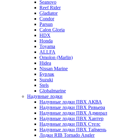
Seanovo
Reef Rider
Gladiator
Condor
Parsun
Calon Gloria
HDX
Honda
Toyama
ALLFA
Omolon (Marlin)
Hidea
Nissan Marine
Бурлак
Suzuki
Stels
Globalmarine
Надувные лодки
Надувные лодки ПВХ АКВА
Надувные лодки ПВХ Ривьера
Надувные лодки ПВХ Адмирал
Надувные лодки ПВХ Хантер
Надувные лодки ПВХ Стелс
Надувные лодки ПВХ Таймень
Лодки RIB Tornado Angler