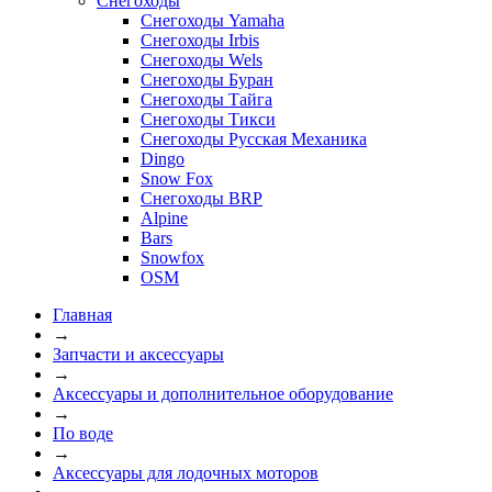
Снегоходы
Снегоходы Yamaha
Снегоходы Irbis
Снегоходы Wels
Снегоходы Буран
Снегоходы Тайга
Снегоходы Тикси
Снегоходы Русская Механика
Dingo
Snow Fox
Снегоходы BRP
Alpine
Bars
Snowfox
OSM
Главная
→
Запчасти и аксессуары
→
Аксессуары и дополнительное оборудование
→
По воде
→
Аксессуары для лодочных моторов