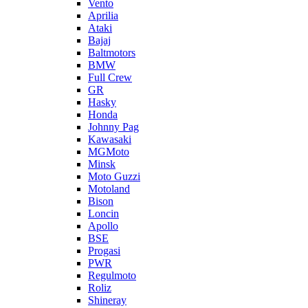
Vento
Aprilia
Ataki
Bajaj
Baltmotors
BMW
Full Crew
GR
Hasky
Honda
Johnny Pag
Kawasaki
MGMoto
Minsk
Moto Guzzi
Motoland
Bison
Loncin
Apollo
BSE
Progasi
PWR
Regulmoto
Roliz
Shineray