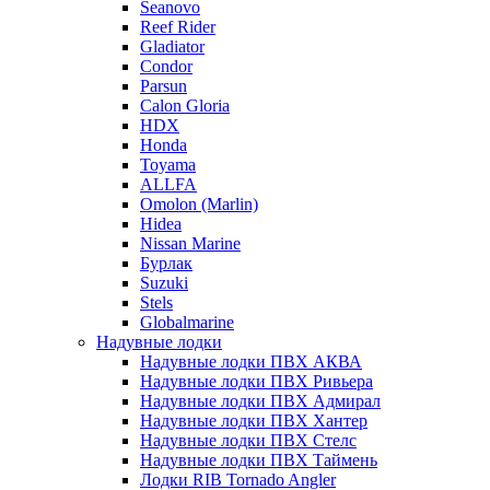
Seanovo
Reef Rider
Gladiator
Condor
Parsun
Calon Gloria
HDX
Honda
Toyama
ALLFA
Omolon (Marlin)
Hidea
Nissan Marine
Бурлак
Suzuki
Stels
Globalmarine
Надувные лодки
Надувные лодки ПВХ АКВА
Надувные лодки ПВХ Ривьера
Надувные лодки ПВХ Адмирал
Надувные лодки ПВХ Хантер
Надувные лодки ПВХ Стелс
Надувные лодки ПВХ Таймень
Лодки RIB Tornado Angler