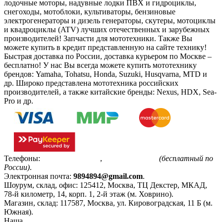
лодочные моторы, надувные лодки ПВХ и гидроциклы,
снегоходы, мотоблоки, культиваторы, бензиновые
электрогенераторы и дизель генераторы, скутеры, мотоциклы
и квадроциклы (ATV) лучших отечественных и зарубежных
производителей! Запчасти для мототехники. Также Вы
можете купить в кредит представленную на сайте технику!
Быстрая доставка по России, доставка курьером по Москве –
бесплатно!
У нас Вы всегда можете купить мототехнику
брендов: Yamaha, Tohatsu, Honda, Suzuki, Husqvarna, MTD и
др. Широко представлена мототехника российских
производителей, а также китайские бренды: Nexus, HDX, Sea-
Pro и др.
Телефоны:
+7(495)799-85-55
,
8(800)511-48-94
(бесплатный по
России)
.
Электронная почта:
9894894@gmail.com
.
Шоурум, склад, офис:
125412
,
Москва
,
ТЦ Декстер, МКАД,
78-й километр, 14, корп. 1, 2-й этаж (м. Ховрино)
.
Магазин, склад:
117587
,
Москва
,
ул. Кировоградская, 11 Б (м.
Южная)
.
Наша
Политика конфиденциальности