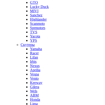
GTO
Lucky Duck
MIVI
Sanchez
Highlander
Scanmoto
Sprmotors
TVS
Yacota
YPS
Скутеры
Yamaha
Racer
Lifan
Irbis
Nexus
Aprilia
Vespa
Vento
Keeway
Gilera
Wels
ABM
Honda
Lima