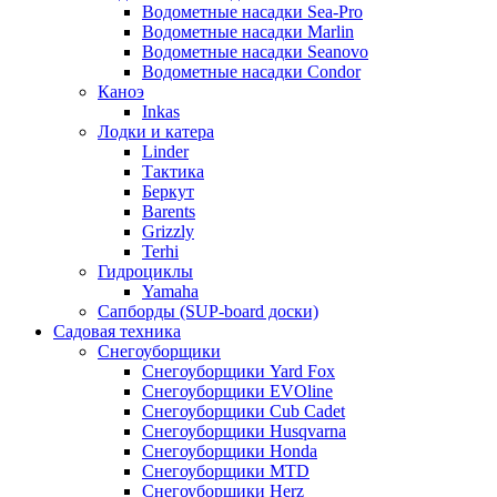
Водометные насадки Sea-Pro
Водометные насадки Marlin
Водометные насадки Seanovo
Водометные насадки Condor
Каноэ
Inkas
Лодки и катера
Linder
Тактика
Беркут
Barents
Grizzly
Terhi
Гидроциклы
Yamaha
Сапборды (SUP-board доски)
Садовая техника
Снегоуборщики
Снегоуборщики Yard Fox
Снегоуборщики EVOline
Снегоуборщики Cub Cadet
Снегоуборщики Husqvarna
Снегоуборщики Honda
Снегоуборщики MTD
Снегоуборщики Herz