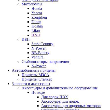
Мотопомпы
Honda
Yacota
Zongshen
Fubag
Koshin
Lifan
HND
ИБП
Stark Country
N-Power
BB-Battery
Ventura
Стабилизаторы напряжения
N-Power
Автомобильные прицепы
Прицепы МЗСА
Прицепы Сталкер
Запчасти и аксессуары
Аксессуары и дополнительное оборудование
По воде
Для лодок ПВХ
Аксессуары для лодок
Аксессуары для лодочных моторов