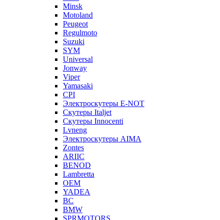
Minsk
Motoland
Peugeot
Regulmoto
Suzuki
SYM
Universal
Jonway
Viper
Yamasaki
CPI
Электроскутеры E-NOT
Скутеры Italjet
Скутеры Innocenti
Lvneng
Электроскутеры AIMA
Zontes
ARIIC
BENOD
Lambretta
OEM
YADEA
BC
BMW
SPRMOTORS