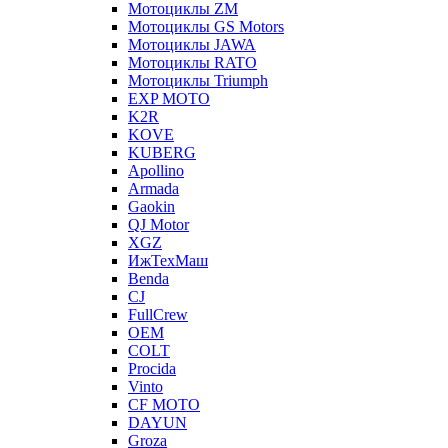
Мотоциклы ZM
Мотоциклы GS Motors
Мотоциклы JAWA
Мотоциклы RATO
Мотоциклы Triumph
EXP MOTO
K2R
KOVE
KUBERG
Apollino
Armada
Gaokin
QJ Motor
XGZ
ИжТехМаш
Benda
CJ
FullCrew
OEM
COLT
Procida
Vinto
CF MOTO
DAYUN
Groza