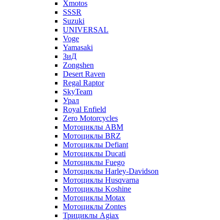
Xmotos
SSSR
Suzuki
UNIVERSAL
Voge
Yamasaki
ЗиД
Zongshen
Desert Raven
Regal Raptor
SkyTeam
Урал
Royal Enfield
Zero Motorcycles
Мотоциклы ABM
Мотоциклы BRZ
Мотоциклы Defiant
Мотоциклы Ducati
Мотоциклы Fuego
Мотоциклы Harley-Davidson
Мотоциклы Husqvarna
Мотоциклы Koshine
Мотоциклы Motax
Мотоциклы Zontes
Трициклы Agiax