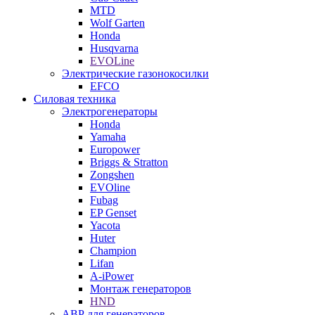
MTD
Wolf Garten
Honda
Husqvarna
EVOLine
Электрические газонокосилки
EFCO
Силовая техника
Электрогенераторы
Honda
Yamaha
Europower
Briggs & Stratton
Zongshen
EVOline
Fubag
EP Genset
Yacota
Huter
Champion
Lifan
A-iPower
Монтаж генераторов
HND
АВР для генераторов