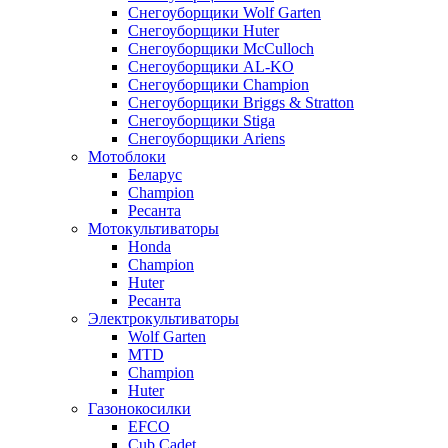
Снегоуборщики Wolf Garten
Снегоуборщики Huter
Снегоуборщики McCulloch
Снегоуборщики AL-KO
Снегоуборщики Champion
Снегоуборщики Briggs & Stratton
Снегоуборщики Stiga
Снегоуборщики Ariens
Мотоблоки
Беларус
Champion
Ресанта
Мотокультиваторы
Honda
Champion
Huter
Ресанта
Электрокультиваторы
Wolf Garten
MTD
Champion
Huter
Газонокосилки
EFCO
Cub Cadet