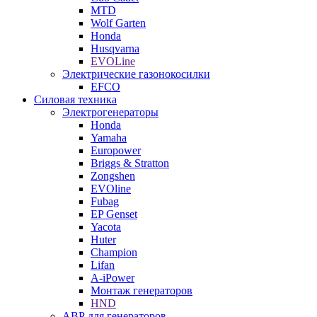
MTD
Wolf Garten
Honda
Husqvarna
EVOLine
Электрические газонокосилки
EFCO
Силовая техника
Электрогенераторы
Honda
Yamaha
Europower
Briggs & Stratton
Zongshen
EVOline
Fubag
EP Genset
Yacota
Huter
Champion
Lifan
A-iPower
Монтаж генераторов
HND
АВР для генераторов