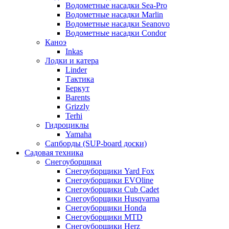
Водометные насадки Sea-Pro
Водометные насадки Marlin
Водометные насадки Seanovo
Водометные насадки Condor
Каноэ
Inkas
Лодки и катера
Linder
Тактика
Беркут
Barents
Grizzly
Terhi
Гидроциклы
Yamaha
Сапборды (SUP-board доски)
Садовая техника
Снегоуборщики
Снегоуборщики Yard Fox
Снегоуборщики EVOline
Снегоуборщики Cub Cadet
Снегоуборщики Husqvarna
Снегоуборщики Honda
Снегоуборщики MTD
Снегоуборщики Herz