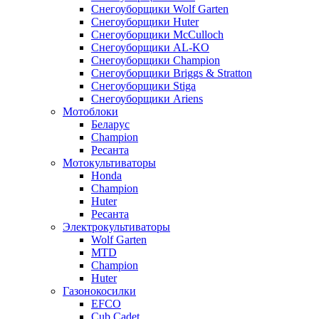
Снегоуборщики Wolf Garten
Снегоуборщики Huter
Снегоуборщики McCulloch
Снегоуборщики AL-KO
Снегоуборщики Champion
Снегоуборщики Briggs & Stratton
Снегоуборщики Stiga
Снегоуборщики Ariens
Мотоблоки
Беларус
Champion
Ресанта
Мотокультиваторы
Honda
Champion
Huter
Ресанта
Электрокультиваторы
Wolf Garten
MTD
Champion
Huter
Газонокосилки
EFCO
Cub Cadet