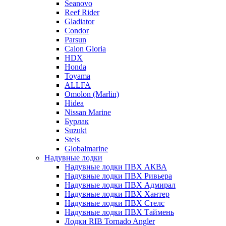
Seanovo
Reef Rider
Gladiator
Condor
Parsun
Calon Gloria
HDX
Honda
Toyama
ALLFA
Omolon (Marlin)
Hidea
Nissan Marine
Бурлак
Suzuki
Stels
Globalmarine
Надувные лодки
Надувные лодки ПВХ АКВА
Надувные лодки ПВХ Ривьера
Надувные лодки ПВХ Адмирал
Надувные лодки ПВХ Хантер
Надувные лодки ПВХ Стелс
Надувные лодки ПВХ Таймень
Лодки RIB Tornado Angler