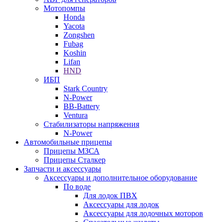
Мотопомпы
Honda
Yacota
Zongshen
Fubag
Koshin
Lifan
HND
ИБП
Stark Country
N-Power
BB-Battery
Ventura
Стабилизаторы напряжения
N-Power
Автомобильные прицепы
Прицепы МЗСА
Прицепы Сталкер
Запчасти и аксессуары
Аксессуары и дополнительное оборудование
По воде
Для лодок ПВХ
Аксессуары для лодок
Аксессуары для лодочных моторов