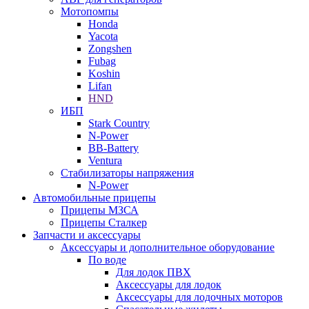
Мотопомпы
Honda
Yacota
Zongshen
Fubag
Koshin
Lifan
HND
ИБП
Stark Country
N-Power
BB-Battery
Ventura
Стабилизаторы напряжения
N-Power
Автомобильные прицепы
Прицепы МЗСА
Прицепы Сталкер
Запчасти и аксессуары
Аксессуары и дополнительное оборудование
По воде
Для лодок ПВХ
Аксессуары для лодок
Аксессуары для лодочных моторов