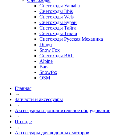
Снегоходы
Снегоходы Yamaha
Снегоходы Irbis
Снегоходы Wels
Снегоходы Буран
Снегоходы Тайга
Снегоходы Тикси
Снегоходы Русская Механика
Dingo
Snow Fox
Снегоходы BRP
Alpine
Bars
Snowfox
OSM
Главная
→
Запчасти и аксессуары
→
Аксессуары и дополнительное оборудование
→
По воде
→
Аксессуары для лодочных моторов