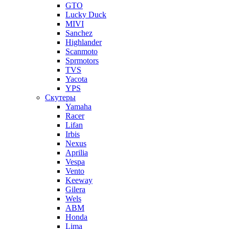
GTO
Lucky Duck
MIVI
Sanchez
Highlander
Scanmoto
Sprmotors
TVS
Yacota
YPS
Скутеры
Yamaha
Racer
Lifan
Irbis
Nexus
Aprilia
Vespa
Vento
Keeway
Gilera
Wels
ABM
Honda
Lima