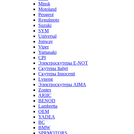
Minsk
Motoland
Peugeot
Regulmoto
Suzuki
SYM
Universal
Jonway
Viper
Yamasaki
CPI
Электроскутеры E-NOT
Скутеры Italjet
Скутеры Innocenti
Lvneng
Электроскутеры AIMA
Zontes
ARIIC
BENOD
Lambretta
OEM
YADEA
BC
BMW
SPRMOTORS