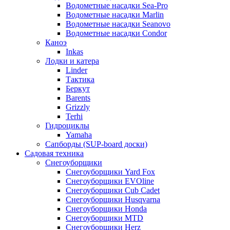
Водометные насадки Sea-Pro
Водометные насадки Marlin
Водометные насадки Seanovo
Водометные насадки Condor
Каноэ
Inkas
Лодки и катера
Linder
Тактика
Беркут
Barents
Grizzly
Terhi
Гидроциклы
Yamaha
Сапборды (SUP-board доски)
Садовая техника
Снегоуборщики
Снегоуборщики Yard Fox
Снегоуборщики EVOline
Снегоуборщики Cub Cadet
Снегоуборщики Husqvarna
Снегоуборщики Honda
Снегоуборщики MTD
Снегоуборщики Herz