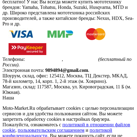
бесплатно!
У нас Вы всегда можете купить мототехнику
брендов: Yamaha, Tohatsu, Honda, Suzuki, Husqvarna, MTD и
др. Широко представлена мототехника российских
производителей, а также китайские бренды: Nexus, HDX, Sea-
Pro и др.
Телефоны:
+7(495)799-85-55
,
8(800)511-48-94
(бесплатный по
России)
.
Электронная почта:
9894894@gmail.com
.
Шоурум, склад, офис:
125412
,
Москва
,
ТЦ Декстер, МКАД,
78-й километр, 14, корп. 1, 2-й этаж (м. Ховрино)
.
Магазин, склад:
117587
,
Москва
,
ул. Кировоградская, 11 Б (м.
Южная)
.
Наша
Политика конфиденциальности
Moto-Market.Ru обрабатывает сookies с целью персонализации
сервисов и для удобства пользования сайтом. Вы можете
запретить обработку сookies в настройках браузера.
Пожалуйста, ознакомьтесь с
политикой в отношении файлов
cookie
,
пользовательским соглашением
и
политикой
конфиденциальности
. Вы можете покинуть сайт, если не