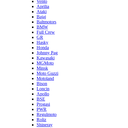
Vento
Aprilia
Ataki
Bajaj
Baltmotors
BMW
Full Crew
GR
Hasky
Honda
Johnny Pag
Kawasaki
MGMoto
Minsk
Moto Guzzi
Motoland
Bison
Loncin
Apollo
BSE
Progasi
PWR
Regulmoto
Roliz
Shineray