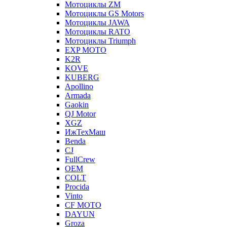
Мотоциклы ZM
Мотоциклы GS Motors
Мотоциклы JAWA
Мотоциклы RATO
Мотоциклы Triumph
EXP MOTO
K2R
KOVE
KUBERG
Apollino
Armada
Gaokin
QJ Motor
XGZ
ИжТехМаш
Benda
CJ
FullCrew
OEM
COLT
Procida
Vinto
CF MOTO
DAYUN
Groza