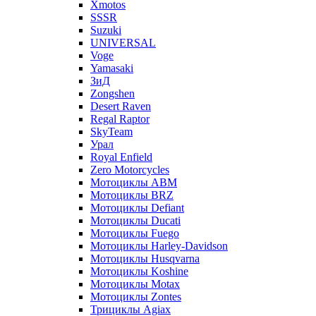
Xmotos
SSSR
Suzuki
UNIVERSAL
Voge
Yamasaki
ЗиД
Zongshen
Desert Raven
Regal Raptor
SkyTeam
Урал
Royal Enfield
Zero Motorcycles
Мотоциклы ABM
Мотоциклы BRZ
Мотоциклы Defiant
Мотоциклы Ducati
Мотоциклы Fuego
Мотоциклы Harley-Davidson
Мотоциклы Husqvarna
Мотоциклы Koshine
Мотоциклы Motax
Мотоциклы Zontes
Трициклы Agiax