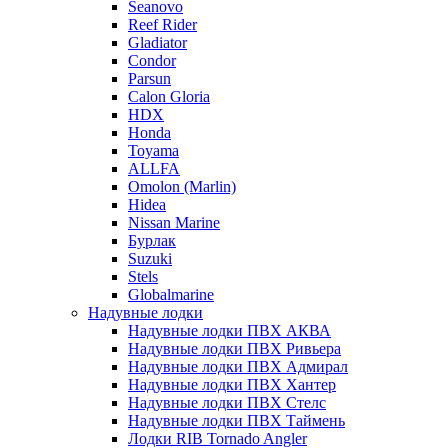
Seanovo
Reef Rider
Gladiator
Condor
Parsun
Calon Gloria
HDX
Honda
Toyama
ALLFA
Omolon (Marlin)
Hidea
Nissan Marine
Бурлак
Suzuki
Stels
Globalmarine
Надувные лодки
Надувные лодки ПВХ АКВА
Надувные лодки ПВХ Ривьера
Надувные лодки ПВХ Адмирал
Надувные лодки ПВХ Хантер
Надувные лодки ПВХ Стелс
Надувные лодки ПВХ Таймень
Лодки RIB Tornado Angler