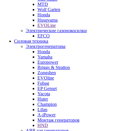
MTD
Wolf Garten
Honda
Husqvarna
EVOLine
Электрические газонокосилки
EFCO
Силовая техника
Электрогенераторы
Honda
Yamaha
Europower
Briggs & Stratton
Zongshen
EVOline
Fubag
EP Genset
Yacota
Huter
Champion
Lifan
A-iPower
Монтаж генераторов
HND
АВР для генераторов