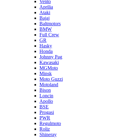
Vento
Aprilia
Ataki
Bajaj
Baltmotors
BMW
Full Crew
GR
Hasky
Honda
Johnny Pag
Kawasaki
MGMoto
Minsk
Moto Guzzi
Motoland
Bison
Loncin
Apollo
BSE
Progasi
PWR
Regulmoto
Roliz
Shineray