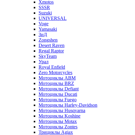
Xmotos
SSSR
Suzuki
UNIVERSAL
Voge
Yamasaki
ЗиД
Zongshen
Desert Raven
Regal Raptor
SkyTeam
Урал
Royal Enfield
Zero Motorcycles
Мотоциклы ABM
Мотоциклы BRZ
Мотоциклы Defiant
Мотоциклы Ducati
Мотоциклы Fuego
Мотоциклы Harley-Davidson
Мотоциклы Husqvarna
Мотоциклы Koshine
Мотоциклы Motax
Мотоциклы Zontes
Трициклы Agiax