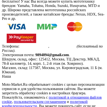
бесплатно!
У нас Вы всегда можете купить мототехнику
брендов: Yamaha, Tohatsu, Honda, Suzuki, Husqvarna, MTD и
др. Широко представлена мототехника российских
производителей, а также китайские бренды: Nexus, HDX, Sea-
Pro и др.
Телефоны:
+7(495)799-85-55
,
8(800)511-48-94
(бесплатный по
России)
.
Электронная почта:
9894894@gmail.com
.
Шоурум, склад, офис:
125412
,
Москва
,
ТЦ Декстер, МКАД,
78-й километр, 14, корп. 1, 2-й этаж (м. Ховрино)
.
Магазин, склад:
117587
,
Москва
,
ул. Кировоградская, 11 Б (м.
Южная)
.
Наша
Политика конфиденциальности
Moto-Market.Ru обрабатывает сookies с целью персонализации
сервисов и для удобства пользования сайтом. Вы можете
запретить обработку сookies в настройках браузера.
Пожалуйста, ознакомьтесь с
политикой в отношении файлов
cookie
,
пользовательским соглашением
и
политикой
конфиденциальности
. Вы можете покинуть сайт, если не