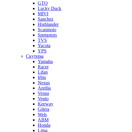
GTO
Lucky Duck
MIVI
Sanchez
Highlander
Scanmoto
Sprmotors
TVS
Yacota
YPS
Скутеры
Yamaha
Racer
Lifan
Irbis
Nexus
Aprilia
Vespa
Vento
Keeway
Gilera
Wels
ABM
Honda
Lima