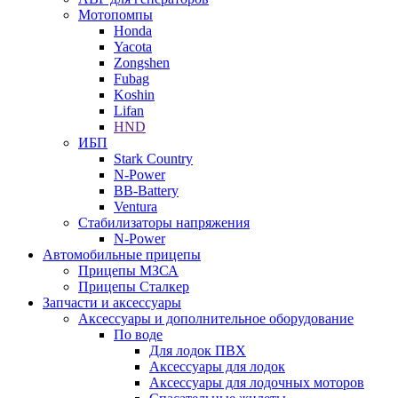
Мотопомпы
Honda
Yacota
Zongshen
Fubag
Koshin
Lifan
HND
ИБП
Stark Country
N-Power
BB-Battery
Ventura
Стабилизаторы напряжения
N-Power
Автомобильные прицепы
Прицепы МЗСА
Прицепы Сталкер
Запчасти и аксессуары
Аксессуары и дополнительное оборудование
По воде
Для лодок ПВХ
Аксессуары для лодок
Аксессуары для лодочных моторов