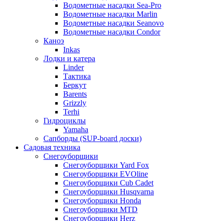
Водометные насадки Sea-Pro
Водометные насадки Marlin
Водометные насадки Seanovo
Водометные насадки Condor
Каноэ
Inkas
Лодки и катера
Linder
Тактика
Беркут
Barents
Grizzly
Terhi
Гидроциклы
Yamaha
Сапборды (SUP-board доски)
Садовая техника
Снегоуборщики
Снегоуборщики Yard Fox
Снегоуборщики EVOline
Снегоуборщики Cub Cadet
Снегоуборщики Husqvarna
Снегоуборщики Honda
Снегоуборщики MTD
Снегоуборщики Herz