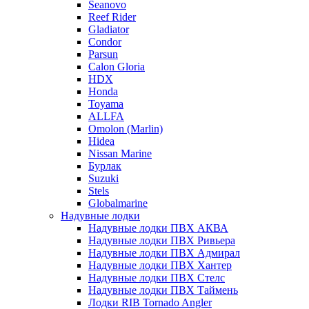
Seanovo
Reef Rider
Gladiator
Condor
Parsun
Calon Gloria
HDX
Honda
Toyama
ALLFA
Omolon (Marlin)
Hidea
Nissan Marine
Бурлак
Suzuki
Stels
Globalmarine
Надувные лодки
Надувные лодки ПВХ АКВА
Надувные лодки ПВХ Ривьера
Надувные лодки ПВХ Адмирал
Надувные лодки ПВХ Хантер
Надувные лодки ПВХ Стелс
Надувные лодки ПВХ Таймень
Лодки RIB Tornado Angler