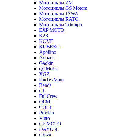
Мотоциклы ZM
Мотоциклы GS Motors
Мотоциклы JAWA
Мотоциклы RATO
Мотоциклы Triumph
EXP MOTO
K2R
KOVE
KUBERG
Apollino
Armada
Gaokin
QJ Motor
XGZ
ИжТехМаш
Benda
CJ
FullCrew
OEM
COLT
Procida
Vinto
CF MOTO
DAYUN
Groza