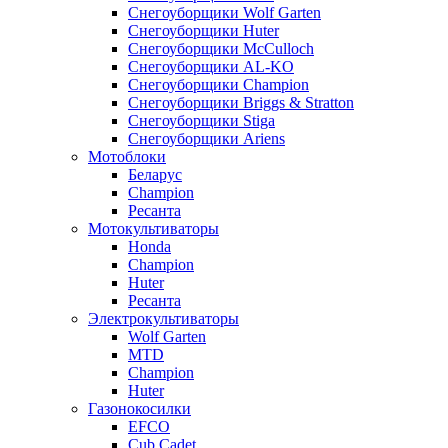
Снегоуборщики Wolf Garten
Снегоуборщики Huter
Снегоуборщики McCulloch
Снегоуборщики AL-KO
Снегоуборщики Champion
Снегоуборщики Briggs & Stratton
Снегоуборщики Stiga
Снегоуборщики Ariens
Мотоблоки
Беларус
Champion
Ресанта
Мотокультиваторы
Honda
Champion
Huter
Ресанта
Электрокультиваторы
Wolf Garten
MTD
Champion
Huter
Газонокосилки
EFCO
Cub Cadet