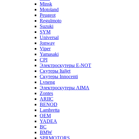
Minsk
Motoland
Peugeot
Regulmoto
Suzuki
SYM
Universal
Jonway
Viper
Yamasaki
CPI
Электроскутеры E-NOT
Скутеры Italjet
Скутеры Innocenti
Lvneng
Электроскутеры AIMA
Zontes
ARIIC
BENOD
Lambretta
OEM
YADEA
BC
BMW
SPRMOTORS