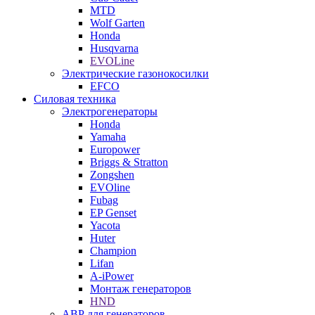
MTD
Wolf Garten
Honda
Husqvarna
EVOLine
Электрические газонокосилки
EFCO
Силовая техника
Электрогенераторы
Honda
Yamaha
Europower
Briggs & Stratton
Zongshen
EVOline
Fubag
EP Genset
Yacota
Huter
Champion
Lifan
A-iPower
Монтаж генераторов
HND
АВР для генераторов