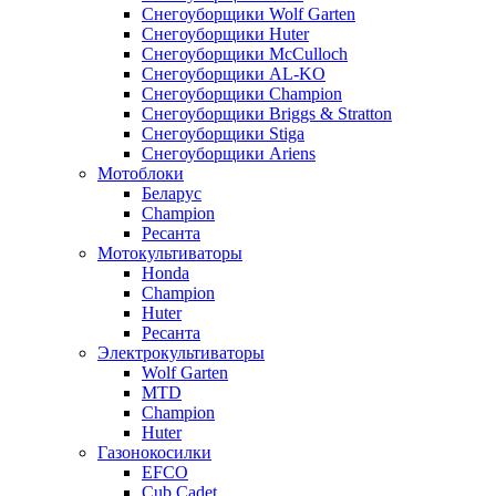
Снегоуборщики Wolf Garten
Снегоуборщики Huter
Снегоуборщики McCulloch
Снегоуборщики AL-KO
Снегоуборщики Champion
Снегоуборщики Briggs & Stratton
Снегоуборщики Stiga
Снегоуборщики Ariens
Мотоблоки
Беларус
Champion
Ресанта
Мотокультиваторы
Honda
Champion
Huter
Ресанта
Электрокультиваторы
Wolf Garten
MTD
Champion
Huter
Газонокосилки
EFCO
Cub Cadet