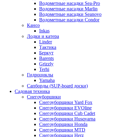
Водометные насадки Sea-Pro
Водометные насадки Marlin
Водометные насадки Seanovo
Водометные насадки Condor
Каноэ
Inkas
Лодки и катера
Linder
Тактика
Беркут
Barents
Grizzly
Terhi
Гидроциклы
Yamaha
Сапборды (SUP-board доски)
Садовая техника
Снегоуборщики
Снегоуборщики Yard Fox
Снегоуборщики EVOline
Снегоуборщики Cub Cadet
Снегоуборщики Husqvarna
Снегоуборщики Honda
Снегоуборщики MTD
Снегоуборщики Herz