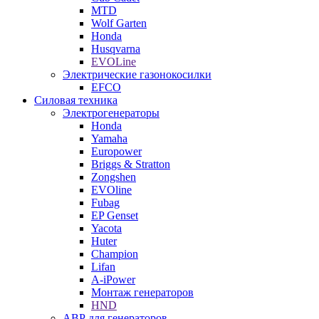
MTD
Wolf Garten
Honda
Husqvarna
EVOLine
Электрические газонокосилки
EFCO
Силовая техника
Электрогенераторы
Honda
Yamaha
Europower
Briggs & Stratton
Zongshen
EVOline
Fubag
EP Genset
Yacota
Huter
Champion
Lifan
A-iPower
Монтаж генераторов
HND
АВР для генераторов