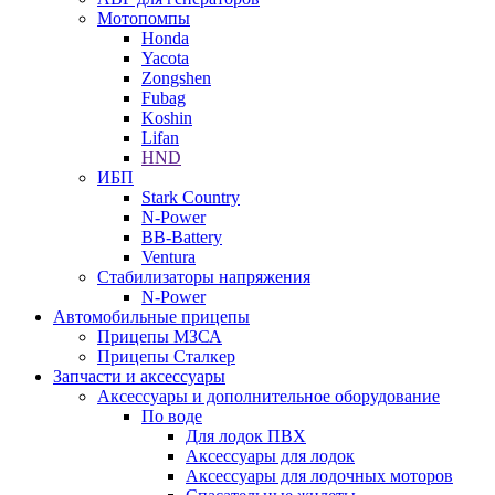
Мотопомпы
Honda
Yacota
Zongshen
Fubag
Koshin
Lifan
HND
ИБП
Stark Country
N-Power
BB-Battery
Ventura
Стабилизаторы напряжения
N-Power
Автомобильные прицепы
Прицепы МЗСА
Прицепы Сталкер
Запчасти и аксессуары
Аксессуары и дополнительное оборудование
По воде
Для лодок ПВХ
Аксессуары для лодок
Аксессуары для лодочных моторов