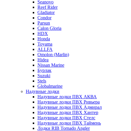
Seanovo
Reef Rider
Gladiator
Condor
Parsun
Calon Gloria
HDX
Honda
Toyama
ALLFA
Omolon (Marlin)
Hidea
Nissan Marine
Бурлак
Suzuki
Stels
Globalmarine
Надувные лодки
Надувные лодки ПВХ АКВА
Надувные лодки ПВХ Ривьера
Надувные лодки ПВХ Адмирал
Надувные лодки ПВХ Хантер
Надувные лодки ПВХ Стелс
Надувные лодки ПВХ Таймень
Лодки RIB Tornado Angler