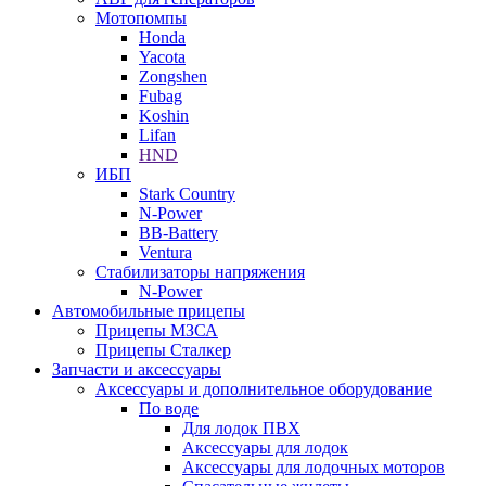
Мотопомпы
Honda
Yacota
Zongshen
Fubag
Koshin
Lifan
HND
ИБП
Stark Country
N-Power
BB-Battery
Ventura
Стабилизаторы напряжения
N-Power
Автомобильные прицепы
Прицепы МЗСА
Прицепы Сталкер
Запчасти и аксессуары
Аксессуары и дополнительное оборудование
По воде
Для лодок ПВХ
Аксессуары для лодок
Аксессуары для лодочных моторов