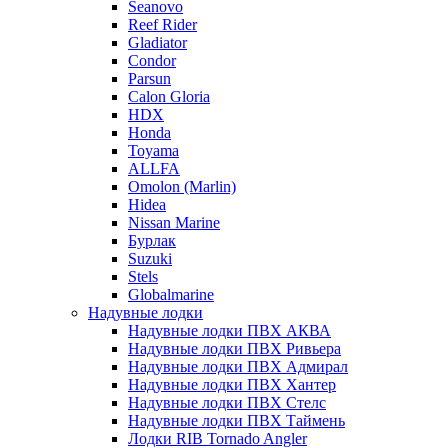
Seanovo
Reef Rider
Gladiator
Condor
Parsun
Calon Gloria
HDX
Honda
Toyama
ALLFA
Omolon (Marlin)
Hidea
Nissan Marine
Бурлак
Suzuki
Stels
Globalmarine
Надувные лодки
Надувные лодки ПВХ АКВА
Надувные лодки ПВХ Ривьера
Надувные лодки ПВХ Адмирал
Надувные лодки ПВХ Хантер
Надувные лодки ПВХ Стелс
Надувные лодки ПВХ Таймень
Лодки RIB Tornado Angler