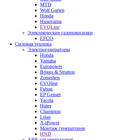
MTD
Wolf Garten
Honda
Husqvarna
EVOLine
Электрические газонокосилки
EFCO
Силовая техника
Электрогенераторы
Honda
Yamaha
Europower
Briggs & Stratton
Zongshen
EVOline
Fubag
EP Genset
Yacota
Huter
Champion
Lifan
A-iPower
Монтаж генераторов
HND
АВР для генераторов