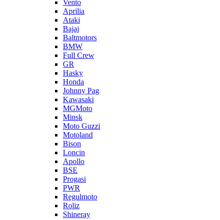
Vento
Aprilia
Ataki
Bajaj
Baltmotors
BMW
Full Crew
GR
Hasky
Honda
Johnny Pag
Kawasaki
MGMoto
Minsk
Moto Guzzi
Motoland
Bison
Loncin
Apollo
BSE
Progasi
PWR
Regulmoto
Roliz
Shineray