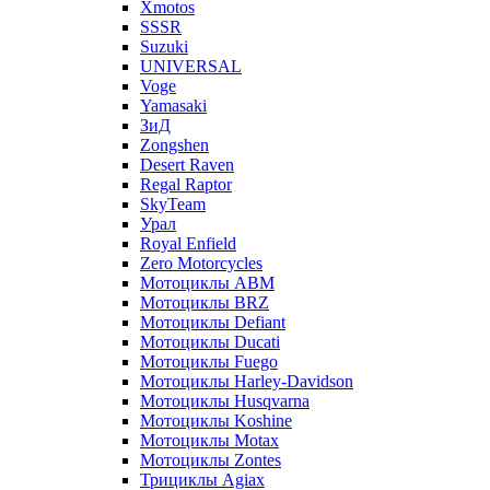
Xmotos
SSSR
Suzuki
UNIVERSAL
Voge
Yamasaki
ЗиД
Zongshen
Desert Raven
Regal Raptor
SkyTeam
Урал
Royal Enfield
Zero Motorcycles
Мотоциклы ABM
Мотоциклы BRZ
Мотоциклы Defiant
Мотоциклы Ducati
Мотоциклы Fuego
Мотоциклы Harley-Davidson
Мотоциклы Husqvarna
Мотоциклы Koshine
Мотоциклы Motax
Мотоциклы Zontes
Трициклы Agiax