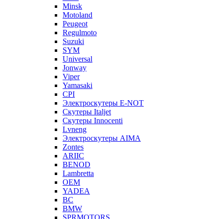
Minsk
Motoland
Peugeot
Regulmoto
Suzuki
SYM
Universal
Jonway
Viper
Yamasaki
CPI
Электроскутеры E-NOT
Скутеры Italjet
Скутеры Innocenti
Lvneng
Электроскутеры AIMA
Zontes
ARIIC
BENOD
Lambretta
OEM
YADEA
BC
BMW
SPRMOTORS