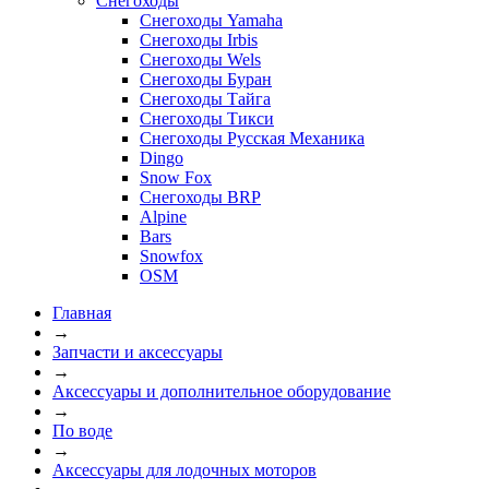
Снегоходы
Снегоходы Yamaha
Снегоходы Irbis
Снегоходы Wels
Снегоходы Буран
Снегоходы Тайга
Снегоходы Тикси
Снегоходы Русская Механика
Dingo
Snow Fox
Снегоходы BRP
Alpine
Bars
Snowfox
OSM
Главная
→
Запчасти и аксессуары
→
Аксессуары и дополнительное оборудование
→
По воде
→
Аксессуары для лодочных моторов