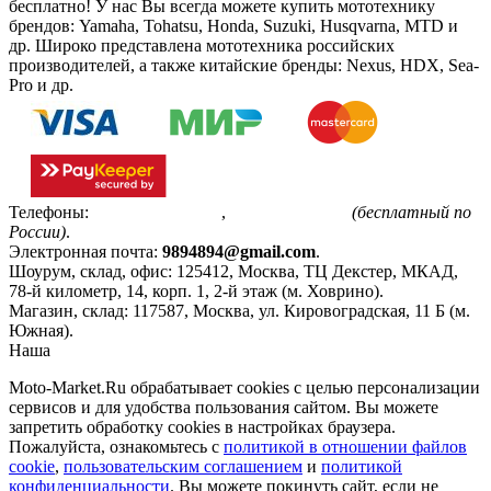
бесплатно!
У нас Вы всегда можете купить мототехнику
брендов: Yamaha, Tohatsu, Honda, Suzuki, Husqvarna, MTD и
др. Широко представлена мототехника российских
производителей, а также китайские бренды: Nexus, HDX, Sea-
Pro и др.
Телефоны:
+7(495)799-85-55
,
8(800)511-48-94
(бесплатный по
России)
.
Электронная почта:
9894894@gmail.com
.
Шоурум, склад, офис:
125412
,
Москва
,
ТЦ Декстер, МКАД,
78-й километр, 14, корп. 1, 2-й этаж (м. Ховрино)
.
Магазин, склад:
117587
,
Москва
,
ул. Кировоградская, 11 Б (м.
Южная)
.
Наша
Политика конфиденциальности
Moto-Market.Ru обрабатывает сookies с целью персонализации
сервисов и для удобства пользования сайтом. Вы можете
запретить обработку сookies в настройках браузера.
Пожалуйста, ознакомьтесь с
политикой в отношении файлов
cookie
,
пользовательским соглашением
и
политикой
конфиденциальности
. Вы можете покинуть сайт, если не