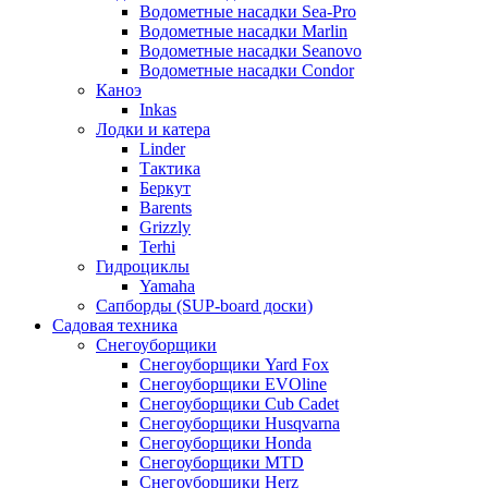
Водометные насадки Sea-Pro
Водометные насадки Marlin
Водометные насадки Seanovo
Водометные насадки Condor
Каноэ
Inkas
Лодки и катера
Linder
Тактика
Беркут
Barents
Grizzly
Terhi
Гидроциклы
Yamaha
Сапборды (SUP-board доски)
Садовая техника
Снегоуборщики
Снегоуборщики Yard Fox
Снегоуборщики EVOline
Снегоуборщики Cub Cadet
Снегоуборщики Husqvarna
Снегоуборщики Honda
Снегоуборщики MTD
Снегоуборщики Herz