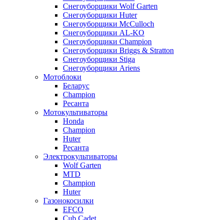
Снегоуборщики Wolf Garten
Снегоуборщики Huter
Снегоуборщики McCulloch
Снегоуборщики AL-KO
Снегоуборщики Champion
Снегоуборщики Briggs & Stratton
Снегоуборщики Stiga
Снегоуборщики Ariens
Мотоблоки
Беларус
Champion
Ресанта
Мотокультиваторы
Honda
Champion
Huter
Ресанта
Электрокультиваторы
Wolf Garten
MTD
Champion
Huter
Газонокосилки
EFCO
Cub Cadet