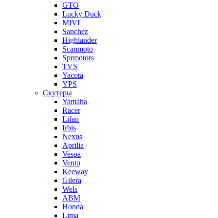
GTO
Lucky Duck
MIVI
Sanchez
Highlander
Scanmoto
Sprmotors
TVS
Yacota
YPS
Скутеры
Yamaha
Racer
Lifan
Irbis
Nexus
Aprilia
Vespa
Vento
Keeway
Gilera
Wels
ABM
Honda
Lima