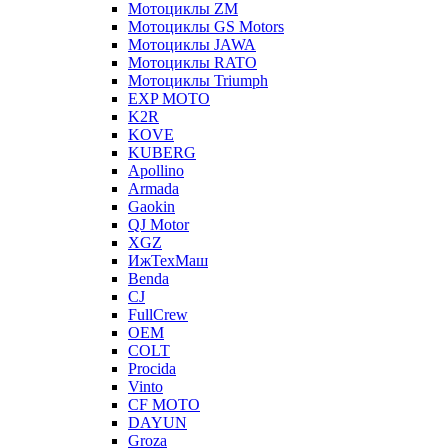
Мотоциклы ZM
Мотоциклы GS Motors
Мотоциклы JAWA
Мотоциклы RATO
Мотоциклы Triumph
EXP MOTO
K2R
KOVE
KUBERG
Apollino
Armada
Gaokin
QJ Motor
XGZ
ИжТехМаш
Benda
CJ
FullCrew
OEM
COLT
Procida
Vinto
CF MOTO
DAYUN
Groza