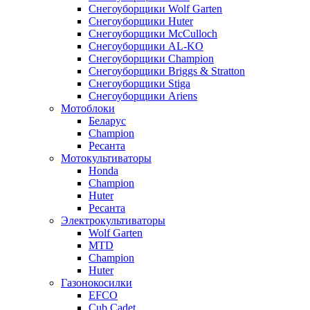
Снегоуборщики Wolf Garten
Снегоуборщики Huter
Снегоуборщики McCulloch
Снегоуборщики AL-KO
Снегоуборщики Champion
Снегоуборщики Briggs & Stratton
Снегоуборщики Stiga
Снегоуборщики Ariens
Мотоблоки
Беларус
Champion
Ресанта
Мотокультиваторы
Honda
Champion
Huter
Ресанта
Электрокультиваторы
Wolf Garten
MTD
Champion
Huter
Газонокосилки
EFCO
Cub Cadet