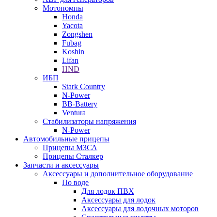
Мотопомпы
Honda
Yacota
Zongshen
Fubag
Koshin
Lifan
HND
ИБП
Stark Country
N-Power
BB-Battery
Ventura
Стабилизаторы напряжения
N-Power
Автомобильные прицепы
Прицепы МЗСА
Прицепы Сталкер
Запчасти и аксессуары
Аксессуары и дополнительное оборудование
По воде
Для лодок ПВХ
Аксессуары для лодок
Аксессуары для лодочных моторов