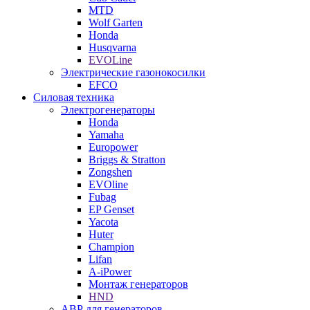
MTD
Wolf Garten
Honda
Husqvarna
EVOLine
Электрические газонокосилки
EFCO
Силовая техника
Электрогенераторы
Honda
Yamaha
Europower
Briggs & Stratton
Zongshen
EVOline
Fubag
EP Genset
Yacota
Huter
Champion
Lifan
A-iPower
Монтаж генераторов
HND
АВР для генераторов