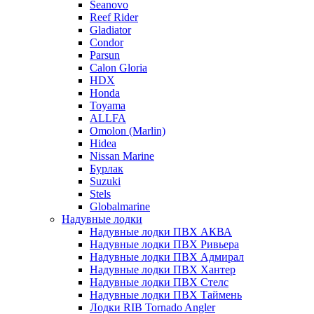
Seanovo
Reef Rider
Gladiator
Condor
Parsun
Calon Gloria
HDX
Honda
Toyama
ALLFA
Omolon (Marlin)
Hidea
Nissan Marine
Бурлак
Suzuki
Stels
Globalmarine
Надувные лодки
Надувные лодки ПВХ АКВА
Надувные лодки ПВХ Ривьера
Надувные лодки ПВХ Адмирал
Надувные лодки ПВХ Хантер
Надувные лодки ПВХ Стелс
Надувные лодки ПВХ Таймень
Лодки RIB Tornado Angler