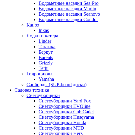
Водометные насадки Sea-Pro
Водометные насадки Marlin
Водометные насадки Seanovo
Водометные насадки Condor
Каноэ
Inkas
Лодки и катера
Linder
Тактика
Беркут
Barents
Grizzly
Terhi
Гидроциклы
Yamaha
Сапборды (SUP-board доски)
Садовая техника
Снегоуборщики
Снегоуборщики Yard Fox
Снегоуборщики EVOline
Снегоуборщики Cub Cadet
Снегоуборщики Husqvarna
Снегоуборщики Honda
Снегоуборщики MTD
Снегоуборщики Herz