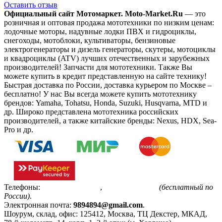
Оставить отзыв
Официальный сайт Мотомаркет.
Moto-Market.Ru
— это
розничная и оптовая продажа мототехники по низким ценам:
лодочные моторы, надувные лодки ПВХ и гидроциклы,
снегоходы, мотоблоки, культиваторы, бензиновые
электрогенераторы и дизель генераторы, скутеры, мотоциклы
и квадроциклы (ATV) лучших отечественных и зарубежных
производителей! Запчасти для мототехники. Также Вы
можете купить в кредит представленную на сайте технику!
Быстрая доставка по России, доставка курьером по Москве –
бесплатно!
У нас Вы всегда можете купить мототехнику
брендов: Yamaha, Tohatsu, Honda, Suzuki, Husqvarna, MTD и
др. Широко представлена мототехника российских
производителей, а также китайские бренды: Nexus, HDX, Sea-
Pro и др.
Телефоны:
+7(495)799-85-55
,
8(800)511-48-94
(бесплатный по
России)
.
Электронная почта:
9894894@gmail.com
.
Шоурум, склад, офис:
125412
,
Москва
,
ТЦ Декстер, МКАД,