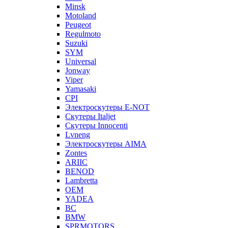
Minsk
Motoland
Peugeot
Regulmoto
Suzuki
SYM
Universal
Jonway
Viper
Yamasaki
CPI
Электроскутеры E-NOT
Скутеры Italjet
Скутеры Innocenti
Lvneng
Электроскутеры AIMA
Zontes
ARIIC
BENOD
Lambretta
OEM
YADEA
BC
BMW
SPRMOTORS