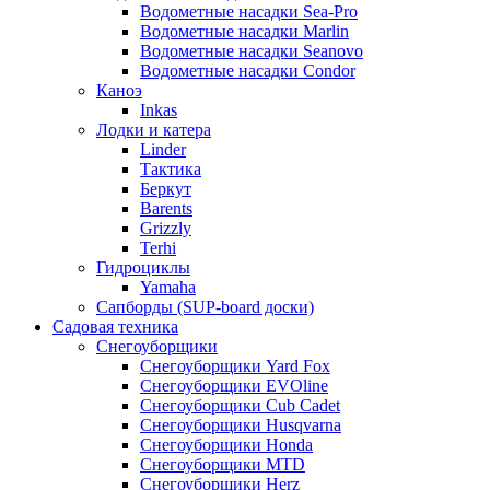
Водометные насадки Sea-Pro
Водометные насадки Marlin
Водометные насадки Seanovo
Водометные насадки Condor
Каноэ
Inkas
Лодки и катера
Linder
Тактика
Беркут
Barents
Grizzly
Terhi
Гидроциклы
Yamaha
Сапборды (SUP-board доски)
Садовая техника
Снегоуборщики
Снегоуборщики Yard Fox
Снегоуборщики EVOline
Снегоуборщики Cub Cadet
Снегоуборщики Husqvarna
Снегоуборщики Honda
Снегоуборщики MTD
Снегоуборщики Herz