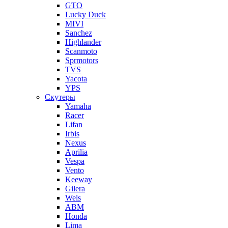
GTO
Lucky Duck
MIVI
Sanchez
Highlander
Scanmoto
Sprmotors
TVS
Yacota
YPS
Скутеры
Yamaha
Racer
Lifan
Irbis
Nexus
Aprilia
Vespa
Vento
Keeway
Gilera
Wels
ABM
Honda
Lima