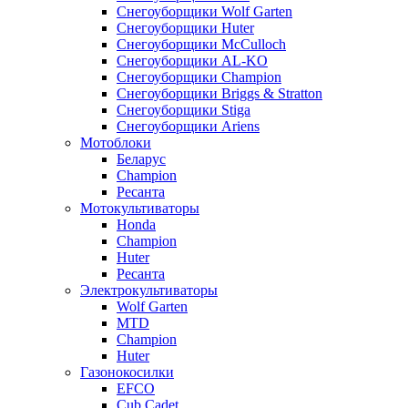
Снегоуборщики Wolf Garten
Снегоуборщики Huter
Снегоуборщики McCulloch
Снегоуборщики AL-KO
Снегоуборщики Champion
Снегоуборщики Briggs & Stratton
Снегоуборщики Stiga
Снегоуборщики Ariens
Мотоблоки
Беларус
Champion
Ресанта
Мотокультиваторы
Honda
Champion
Huter
Ресанта
Электрокультиваторы
Wolf Garten
MTD
Champion
Huter
Газонокосилки
EFCO
Cub Cadet