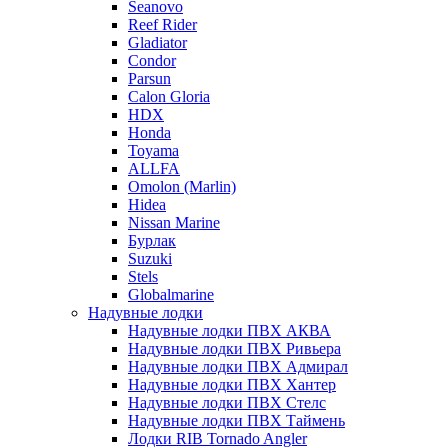
Seanovo
Reef Rider
Gladiator
Condor
Parsun
Calon Gloria
HDX
Honda
Toyama
ALLFA
Omolon (Marlin)
Hidea
Nissan Marine
Бурлак
Suzuki
Stels
Globalmarine
Надувные лодки
Надувные лодки ПВХ АКВА
Надувные лодки ПВХ Ривьера
Надувные лодки ПВХ Адмирал
Надувные лодки ПВХ Хантер
Надувные лодки ПВХ Стелс
Надувные лодки ПВХ Таймень
Лодки RIB Tornado Angler