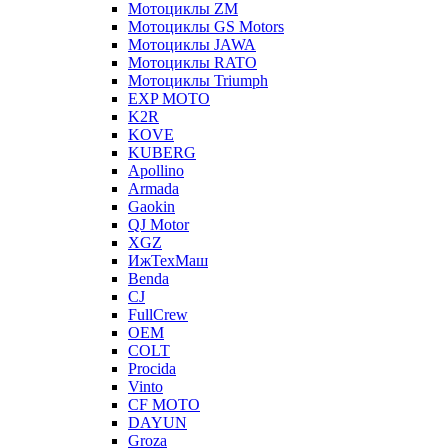
Мотоциклы ZM
Мотоциклы GS Motors
Мотоциклы JAWA
Мотоциклы RATO
Мотоциклы Triumph
EXP MOTO
K2R
KOVE
KUBERG
Apollino
Armada
Gaokin
QJ Motor
XGZ
ИжТехМаш
Benda
CJ
FullCrew
OEM
COLT
Procida
Vinto
CF MOTO
DAYUN
Groza