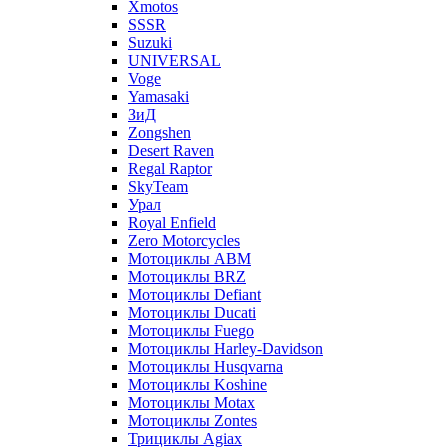
Xmotos
SSSR
Suzuki
UNIVERSAL
Voge
Yamasaki
ЗиД
Zongshen
Desert Raven
Regal Raptor
SkyTeam
Урал
Royal Enfield
Zero Motorcycles
Мотоциклы ABM
Мотоциклы BRZ
Мотоциклы Defiant
Мотоциклы Ducati
Мотоциклы Fuego
Мотоциклы Harley-Davidson
Мотоциклы Husqvarna
Мотоциклы Koshine
Мотоциклы Motax
Мотоциклы Zontes
Трициклы Agiax