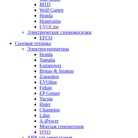
MTD
Wolf Garten
Honda
Husqvarna
EVOLine
Электрические газонокосилки
EFCO
Силовая техника
Электрогенераторы
Honda
Yamaha
Europower
Briggs & Stratton
Zongshen
EVOline
Fubag
EP Genset
Yacota
Huter
Champion
Lifan
A-iPower
Монтаж генераторов
HND
АВР для генераторов