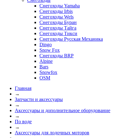
Снегоходы
Снегоходы Yamaha
Снегоходы Irbis
Снегоходы Wels
Снегоходы Буран
Снегоходы Тайга
Снегоходы Тикси
Снегоходы Русская Механика
Dingo
Snow Fox
Снегоходы BRP
Alpine
Bars
Snowfox
OSM
Главная
→
Запчасти и аксессуары
→
Аксессуары и дополнительное оборудование
→
По воде
→
Аксессуары для лодочных моторов