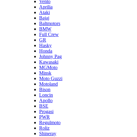
Vento
Aprilia
Ataki
Bajaj
Baltmotors
BMW
Full Crew
GR
Hasky
Honda
Johnny Pag
Kawasaki
MGMoto
Minsk
Moto Guzzi
Motoland
Bison
Loncin
Apollo
BSE
Progasi
PWR
Regulmoto
Roliz
Shineray