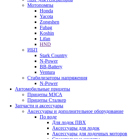
Мотопомпы
Honda
Yacota
Zongshen
Fubag
Koshin
Lifan
HND
ИБП
Stark Country
N-Power
BB-Battery
Ventura
Стабилизаторы напряжения
N-Power
Автомобильные прицепы
Прицепы МЗСА
Прицепы Сталкер
Запчасти и аксессуары
Аксессуары и дополнительное оборудование
По воде
Для лодок ПВХ
Аксессуары для лодок
Аксессуары для лодочных моторов