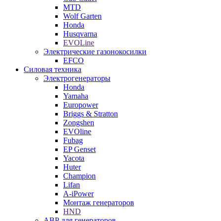
MTD
Wolf Garten
Honda
Husqvarna
EVOLine
Электрические газонокосилки
EFCO
Силовая техника
Электрогенераторы
Honda
Yamaha
Europower
Briggs & Stratton
Zongshen
EVOline
Fubag
EP Genset
Yacota
Huter
Champion
Lifan
A-iPower
Монтаж генераторов
HND
АВР для генераторов