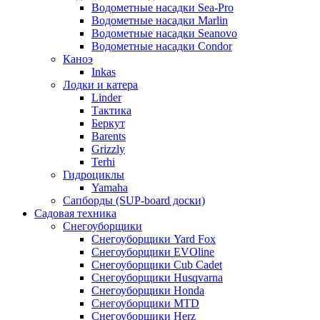
Водометные насадки Sea-Pro
Водометные насадки Marlin
Водометные насадки Seanovo
Водометные насадки Condor
Каноэ
Inkas
Лодки и катера
Linder
Тактика
Беркут
Barents
Grizzly
Terhi
Гидроциклы
Yamaha
Сапборды (SUP-board доски)
Садовая техника
Снегоуборщики
Снегоуборщики Yard Fox
Снегоуборщики EVOline
Снегоуборщики Cub Cadet
Снегоуборщики Husqvarna
Снегоуборщики Honda
Снегоуборщики MTD
Снегоуборщики Herz