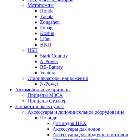
Мотопомпы
Honda
Yacota
Zongshen
Fubag
Koshin
Lifan
HND
ИБП
Stark Country
N-Power
BB-Battery
Ventura
Стабилизаторы напряжения
N-Power
Автомобильные прицепы
Прицепы МЗСА
Прицепы Сталкер
Запчасти и аксессуары
Аксессуары и дополнительное оборудование
По воде
Для лодок ПВХ
Аксессуары для лодок
Аксессуары для лодочных моторов