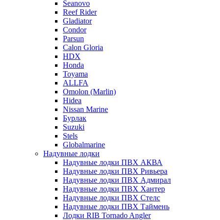
Seanovo
Reef Rider
Gladiator
Condor
Parsun
Calon Gloria
HDX
Honda
Toyama
ALLFA
Omolon (Marlin)
Hidea
Nissan Marine
Бурлак
Suzuki
Stels
Globalmarine
Надувные лодки
Надувные лодки ПВХ АКВА
Надувные лодки ПВХ Ривьера
Надувные лодки ПВХ Адмирал
Надувные лодки ПВХ Хантер
Надувные лодки ПВХ Стелс
Надувные лодки ПВХ Таймень
Лодки RIB Tornado Angler