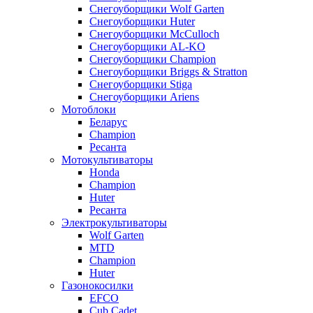
Снегоуборщики Wolf Garten
Снегоуборщики Huter
Снегоуборщики McCulloch
Снегоуборщики AL-KO
Снегоуборщики Champion
Снегоуборщики Briggs & Stratton
Снегоуборщики Stiga
Снегоуборщики Ariens
Мотоблоки
Беларус
Champion
Ресанта
Мотокультиваторы
Honda
Champion
Huter
Ресанта
Электрокультиваторы
Wolf Garten
MTD
Champion
Huter
Газонокосилки
EFCO
Cub Cadet