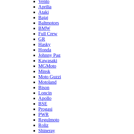
Vento
Aprilia
Ataki
Bajaj
Baltmotors
BMW
Full Crew
GR
Hasky
Honda
Johnny Pag
Kawasaki
MGMoto
Minsk
Moto Guzzi
Motoland
Bison
Loncin
Apollo
BSE
Progasi
PWR
Regulmoto
Roliz
Shineray