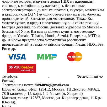
лодочные моторы, надувные лодки ПВХ и гидроциклы,
снегоходы, мотоблоки, культиваторы, бензиновые
электрогенераторы и дизель генераторы, скутеры, мотоциклы
и квадроциклы (ATV) лучших отечественных и зарубежных
производителей! Запчасти для мототехники. Также Вы
можете купить в кредит представленную на сайте технику!
Быстрая доставка по России, доставка курьером по Москве –
бесплатно!
У нас Вы всегда можете купить мототехнику
брендов: Yamaha, Tohatsu, Honda, Suzuki, Husqvarna, MTD и
др. Широко представлена мототехника российских
производителей, а также китайские бренды: Nexus, HDX, Sea-
Pro и др.
Телефоны:
+7(495)799-85-55
,
8(800)511-48-94
(бесплатный по
России)
.
Электронная почта:
9894894@gmail.com
.
Шоурум, склад, офис:
125412
,
Москва
,
ТЦ Декстер, МКАД,
78-й километр, 14, корп. 1, 2-й этаж (м. Ховрино)
.
Магазин, склад:
117587
,
Москва
,
ул. Кировоградская, 11 Б (м.
Южная)
.
Наша
Политика конфиденциальности