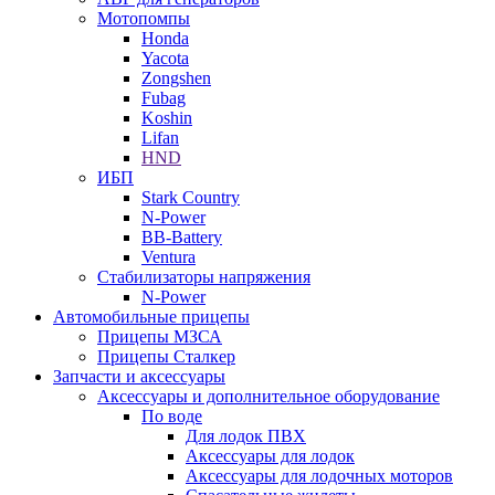
Мотопомпы
Honda
Yacota
Zongshen
Fubag
Koshin
Lifan
HND
ИБП
Stark Country
N-Power
BB-Battery
Ventura
Стабилизаторы напряжения
N-Power
Автомобильные прицепы
Прицепы МЗСА
Прицепы Сталкер
Запчасти и аксессуары
Аксессуары и дополнительное оборудование
По воде
Для лодок ПВХ
Аксессуары для лодок
Аксессуары для лодочных моторов