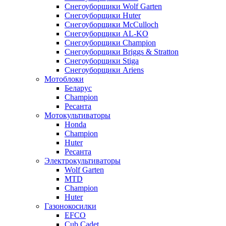
Снегоуборщики Wolf Garten
Снегоуборщики Huter
Снегоуборщики McCulloch
Снегоуборщики AL-KO
Снегоуборщики Champion
Снегоуборщики Briggs & Stratton
Снегоуборщики Stiga
Снегоуборщики Ariens
Мотоблоки
Беларус
Champion
Ресанта
Мотокультиваторы
Honda
Champion
Huter
Ресанта
Электрокультиваторы
Wolf Garten
MTD
Champion
Huter
Газонокосилки
EFCO
Cub Cadet