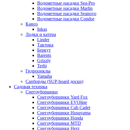
Водометные насадки Sea-Pro
Водометные насадки Marlin
Водометные насадки Seanovo
Водометные насадки Condor
Каноэ
Inkas
Лодки и катера
Linder
Тактика
Беркут
Barents
Grizzly
Terhi
Гидроциклы
Yamaha
Сапборды (SUP-board доски)
Садовая техника
Снегоуборщики
Снегоуборщики Yard Fox
Снегоуборщики EVOline
Снегоуборщики Cub Cadet
Снегоуборщики Husqvarna
Снегоуборщики Honda
Снегоуборщики MTD
Снегоуборщики Herz