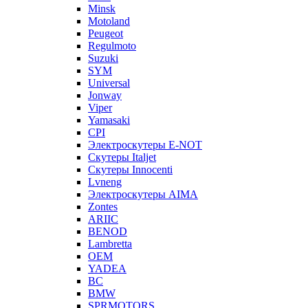
Minsk
Motoland
Peugeot
Regulmoto
Suzuki
SYM
Universal
Jonway
Viper
Yamasaki
CPI
Электроскутеры E-NOT
Скутеры Italjet
Скутеры Innocenti
Lvneng
Электроскутеры AIMA
Zontes
ARIIC
BENOD
Lambretta
OEM
YADEA
BC
BMW
SPRMOTORS