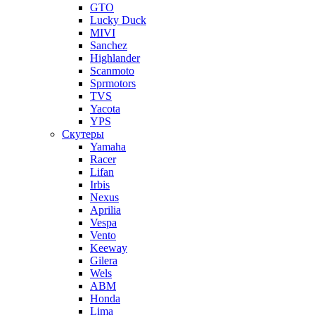
GTO
Lucky Duck
MIVI
Sanchez
Highlander
Scanmoto
Sprmotors
TVS
Yacota
YPS
Скутеры
Yamaha
Racer
Lifan
Irbis
Nexus
Aprilia
Vespa
Vento
Keeway
Gilera
Wels
ABM
Honda
Lima