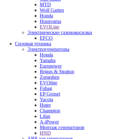
MTD
Wolf Garten
Honda
Husqvarna
EVOLine
Электрические газонокосилки
EFCO
Силовая техника
Электрогенераторы
Honda
Yamaha
Europower
Briggs & Stratton
Zongshen
EVOline
Fubag
EP Genset
Yacota
Huter
Champion
Lifan
A-iPower
Монтаж генераторов
HND
АВР для генераторов