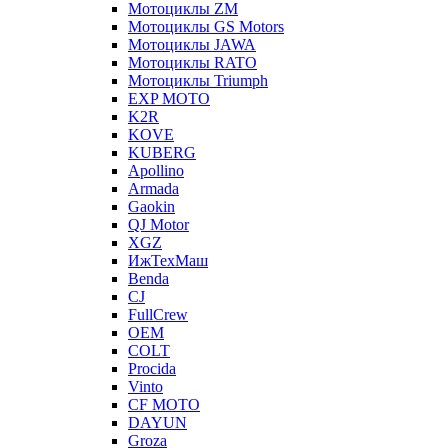
Мотоциклы ZM
Мотоциклы GS Motors
Мотоциклы JAWA
Мотоциклы RATO
Мотоциклы Triumph
EXP MOTO
K2R
KOVE
KUBERG
Apollino
Armada
Gaokin
QJ Motor
XGZ
ИжТехМаш
Benda
CJ
FullCrew
OEM
COLT
Procida
Vinto
CF MOTO
DAYUN
Groza