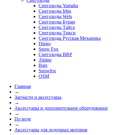
Снегоходы
Снегоходы Yamaha
Снегоходы Irbis
Снегоходы Wels
Снегоходы Буран
Снегоходы Тайга
Снегоходы Тикси
Снегоходы Русская Механика
Dingo
Snow Fox
Снегоходы BRP
Alpine
Bars
Snowfox
OSM
Главная
→
Запчасти и аксессуары
→
Аксессуары и дополнительное оборудование
→
По воде
→
Аксессуары для лодочных моторов