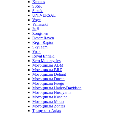
Xmotos
SSSR
Suzuki
UNIVERSAL
Voge
Yamasaki
ЗиД
Zongshen
Desert Raven
Regal Raptor
SkyTeam
Урал
Royal Enfield
Zero Motorcycles
Мотоциклы ABM
Мотоциклы BRZ
Мотоциклы Defiant
Мотоциклы Ducati
Мотоциклы Fuego
Мотоциклы Harley-Davidson
Мотоциклы Husqvarna
Мотоциклы Koshine
Мотоциклы Motax
Мотоциклы Zontes
Трициклы Agiax