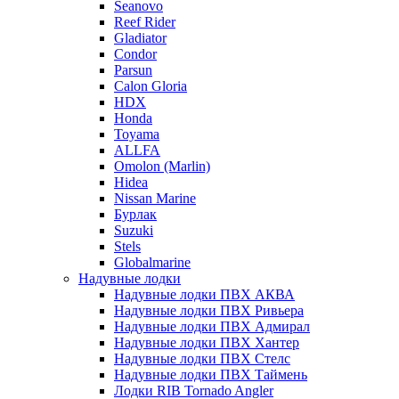
Seanovo
Reef Rider
Gladiator
Condor
Parsun
Calon Gloria
HDX
Honda
Toyama
ALLFA
Omolon (Marlin)
Hidea
Nissan Marine
Бурлак
Suzuki
Stels
Globalmarine
Надувные лодки
Надувные лодки ПВХ АКВА
Надувные лодки ПВХ Ривьера
Надувные лодки ПВХ Адмирал
Надувные лодки ПВХ Хантер
Надувные лодки ПВХ Стелс
Надувные лодки ПВХ Таймень
Лодки RIB Tornado Angler