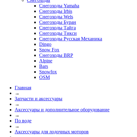
Снегоходы
Снегоходы Yamaha
Снегоходы Irbis
Снегоходы Wels
Снегоходы Буран
Снегоходы Тайга
Снегоходы Тикси
Снегоходы Русская Механика
Dingo
Snow Fox
Снегоходы BRP
Alpine
Bars
Snowfox
OSM
Главная
→
Запчасти и аксессуары
→
Аксессуары и дополнительное оборудование
→
По воде
→
Аксессуары для лодочных моторов