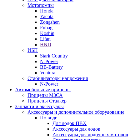
Мотопомпы
Honda
Yacota
Zongshen
Fubag
Koshin
Lifan
HND
ИБП
Stark Country
N-Power
BB-Battery
Ventura
Стабилизаторы напряжения
N-Power
Автомобильные прицепы
Прицепы МЗСА
Прицепы Сталкер
Запчасти и аксессуары
Аксессуары и дополнительное оборудование
По воде
Для лодок ПВХ
Аксессуары для лодок
Аксессуары для лодочных моторов