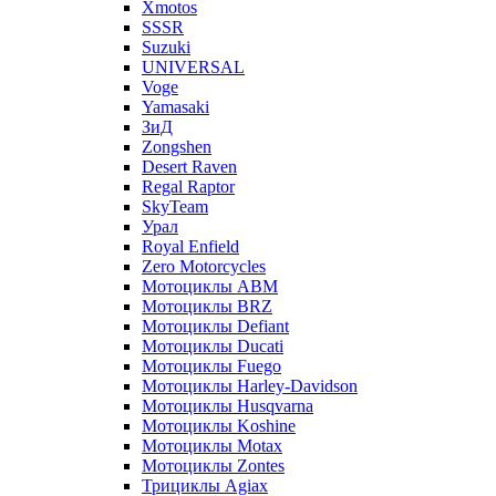
Xmotos
SSSR
Suzuki
UNIVERSAL
Voge
Yamasaki
ЗиД
Zongshen
Desert Raven
Regal Raptor
SkyTeam
Урал
Royal Enfield
Zero Motorcycles
Мотоциклы ABM
Мотоциклы BRZ
Мотоциклы Defiant
Мотоциклы Ducati
Мотоциклы Fuego
Мотоциклы Harley-Davidson
Мотоциклы Husqvarna
Мотоциклы Koshine
Мотоциклы Motax
Мотоциклы Zontes
Трициклы Agiax