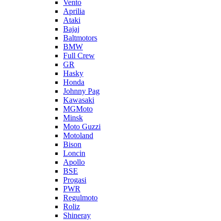
Vento
Aprilia
Ataki
Bajaj
Baltmotors
BMW
Full Crew
GR
Hasky
Honda
Johnny Pag
Kawasaki
MGMoto
Minsk
Moto Guzzi
Motoland
Bison
Loncin
Apollo
BSE
Progasi
PWR
Regulmoto
Roliz
Shineray