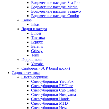
Водометные насадки Sea-Pro
Водометные насадки Marlin
Водометные насадки Seanovo
Водометные насадки Condor
Каноэ
Inkas
Лодки и катера
Linder
Тактика
Беркут
Barents
Grizzly
Terhi
Гидроциклы
Yamaha
Сапборды (SUP-board доски)
Садовая техника
Снегоуборщики
Снегоуборщики Yard Fox
Снегоуборщики EVOline
Снегоуборщики Cub Cadet
Снегоуборщики Husqvarna
Снегоуборщики Honda
Снегоуборщики MTD
Снегоуборщики Herz