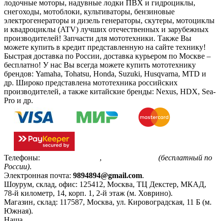
лодочные моторы, надувные лодки ПВХ и гидроциклы,
снегоходы, мотоблоки, культиваторы, бензиновые
электрогенераторы и дизель генераторы, скутеры, мотоциклы
и квадроциклы (ATV) лучших отечественных и зарубежных
производителей! Запчасти для мототехники. Также Вы
можете купить в кредит представленную на сайте технику!
Быстрая доставка по России, доставка курьером по Москве –
бесплатно!
У нас Вы всегда можете купить мототехнику
брендов: Yamaha, Tohatsu, Honda, Suzuki, Husqvarna, MTD и
др. Широко представлена мототехника российских
производителей, а также китайские бренды: Nexus, HDX, Sea-
Pro и др.
Телефоны:
+7(495)799-85-55
,
8(800)511-48-94
(бесплатный по
России)
.
Электронная почта:
9894894@gmail.com
.
Шоурум, склад, офис:
125412
,
Москва
,
ТЦ Декстер, МКАД,
78-й километр, 14, корп. 1, 2-й этаж (м. Ховрино)
.
Магазин, склад:
117587
,
Москва
,
ул. Кировоградская, 11 Б (м.
Южная)
.
Наша
Политика конфиденциальности