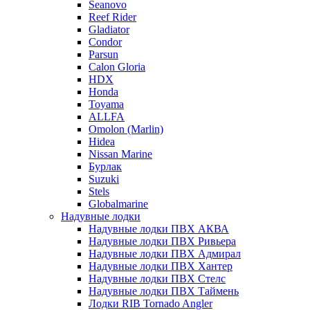
Seanovo
Reef Rider
Gladiator
Condor
Parsun
Calon Gloria
HDX
Honda
Toyama
ALLFA
Omolon (Marlin)
Hidea
Nissan Marine
Бурлак
Suzuki
Stels
Globalmarine
Надувные лодки
Надувные лодки ПВХ АКВА
Надувные лодки ПВХ Ривьера
Надувные лодки ПВХ Адмирал
Надувные лодки ПВХ Хантер
Надувные лодки ПВХ Стелс
Надувные лодки ПВХ Таймень
Лодки RIB Tornado Angler