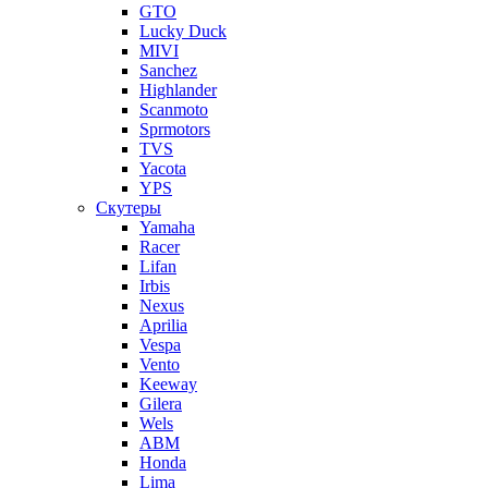
GTO
Lucky Duck
MIVI
Sanchez
Highlander
Scanmoto
Sprmotors
TVS
Yacota
YPS
Скутеры
Yamaha
Racer
Lifan
Irbis
Nexus
Aprilia
Vespa
Vento
Keeway
Gilera
Wels
ABM
Honda
Lima