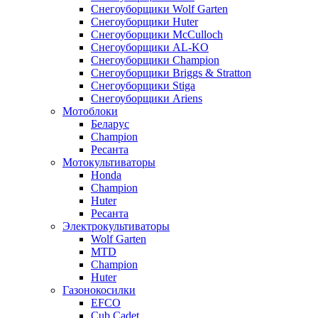
Снегоуборщики Wolf Garten
Снегоуборщики Huter
Снегоуборщики McCulloch
Снегоуборщики AL-KO
Снегоуборщики Champion
Снегоуборщики Briggs & Stratton
Снегоуборщики Stiga
Снегоуборщики Ariens
Мотоблоки
Беларус
Champion
Ресанта
Мотокультиваторы
Honda
Champion
Huter
Ресанта
Электрокультиваторы
Wolf Garten
MTD
Champion
Huter
Газонокосилки
EFCO
Cub Cadet