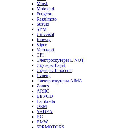
Minsk
Motoland
Peugeot
Regulmoto
Suzuki
SYM
Universal
Jonway
Viper
Yamasaki
CPI
Электроскутеры E-NOT
Скутеры Italjet
Скутеры Innocenti
Lvneng
Электроскутеры AIMA
Zontes
ARIIC
BENOD
Lambretta
OEM
YADEA
BC
BMW
SPRMOTORS