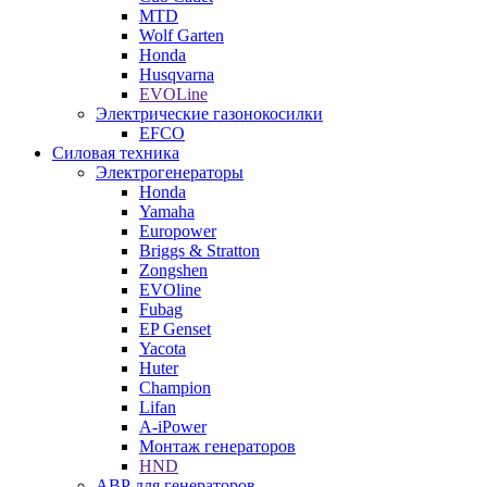
MTD
Wolf Garten
Honda
Husqvarna
EVOLine
Электрические газонокосилки
EFCO
Силовая техника
Электрогенераторы
Honda
Yamaha
Europower
Briggs & Stratton
Zongshen
EVOline
Fubag
EP Genset
Yacota
Huter
Champion
Lifan
A-iPower
Монтаж генераторов
HND
АВР для генераторов