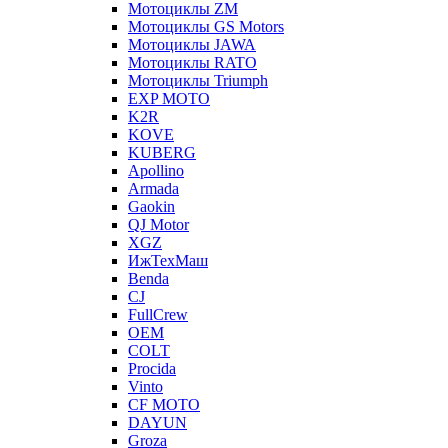
Мотоциклы ZM
Мотоциклы GS Motors
Мотоциклы JAWA
Мотоциклы RATO
Мотоциклы Triumph
EXP MOTO
K2R
KOVE
KUBERG
Apollino
Armada
Gaokin
QJ Motor
XGZ
ИжТехМаш
Benda
CJ
FullCrew
OEM
COLT
Procida
Vinto
CF MOTO
DAYUN
Groza