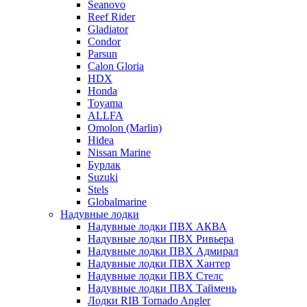
Seanovo
Reef Rider
Gladiator
Condor
Parsun
Calon Gloria
HDX
Honda
Toyama
ALLFA
Omolon (Marlin)
Hidea
Nissan Marine
Бурлак
Suzuki
Stels
Globalmarine
Надувные лодки
Надувные лодки ПВХ АКВА
Надувные лодки ПВХ Ривьера
Надувные лодки ПВХ Адмирал
Надувные лодки ПВХ Хантер
Надувные лодки ПВХ Стелс
Надувные лодки ПВХ Таймень
Лодки RIB Tornado Angler