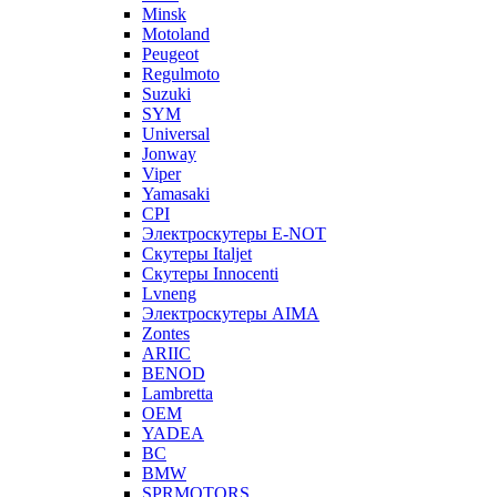
Minsk
Motoland
Peugeot
Regulmoto
Suzuki
SYM
Universal
Jonway
Viper
Yamasaki
CPI
Электроскутеры E-NOT
Скутеры Italjet
Скутеры Innocenti
Lvneng
Электроскутеры AIMA
Zontes
ARIIC
BENOD
Lambretta
OEM
YADEA
BC
BMW
SPRMOTORS