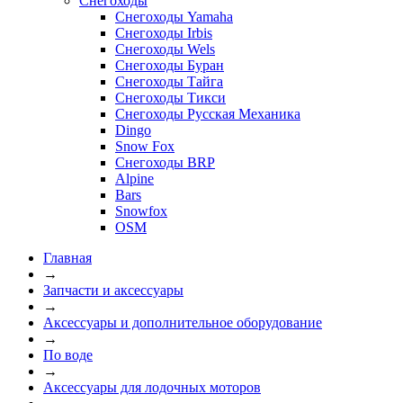
Снегоходы
Снегоходы Yamaha
Снегоходы Irbis
Снегоходы Wels
Снегоходы Буран
Снегоходы Тайга
Снегоходы Тикси
Снегоходы Русская Механика
Dingo
Snow Fox
Снегоходы BRP
Alpine
Bars
Snowfox
OSM
Главная
→
Запчасти и аксессуары
→
Аксессуары и дополнительное оборудование
→
По воде
→
Аксессуары для лодочных моторов