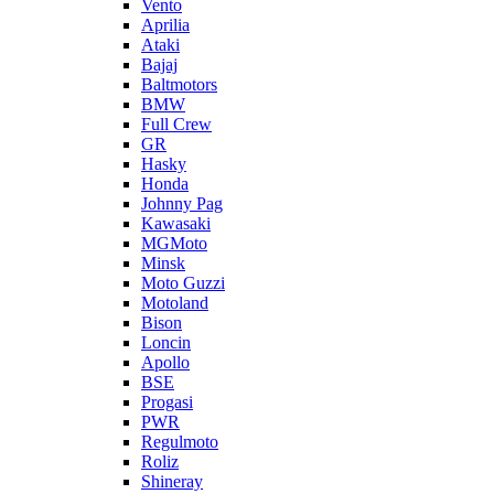
Vento
Aprilia
Ataki
Bajaj
Baltmotors
BMW
Full Crew
GR
Hasky
Honda
Johnny Pag
Kawasaki
MGMoto
Minsk
Moto Guzzi
Motoland
Bison
Loncin
Apollo
BSE
Progasi
PWR
Regulmoto
Roliz
Shineray