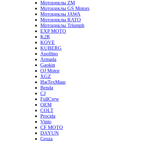
Мотоциклы ZM
Мотоциклы GS Motors
Мотоциклы JAWA
Мотоциклы RATO
Мотоциклы Triumph
EXP MOTO
K2R
KOVE
KUBERG
Apollino
Armada
Gaokin
QJ Motor
XGZ
ИжТехМаш
Benda
CJ
FullCrew
OEM
COLT
Procida
Vinto
CF MOTO
DAYUN
Groza