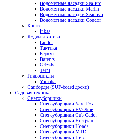
Водометные насадки Sea-Pro
Водометные насадки Marlin
Водометные насадки Seanovo
Водометные насадки Condor
Каноэ
Inkas
Лодки и катера
Linder
Тактика
Беркут
Barents
Grizzly
Terhi
Гидроциклы
Yamaha
Сапборды (SUP-board доски)
Садовая техника
Снегоуборщики
Снегоуборщики Yard Fox
Снегоуборщики EVOline
Снегоуборщики Cub Cadet
Снегоуборщики Husqvarna
Снегоуборщики Honda
Снегоуборщики MTD
Снегоуборщики Herz