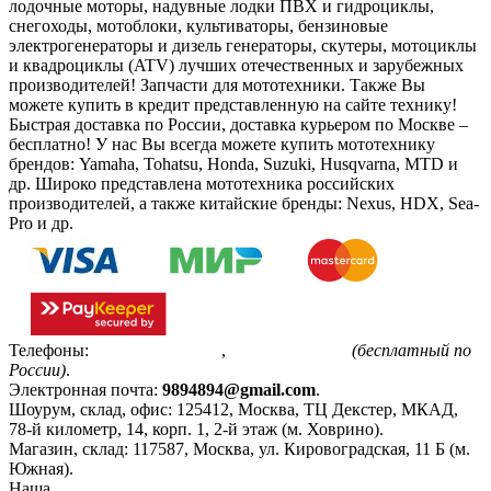
лодочные моторы, надувные лодки ПВХ и гидроциклы,
снегоходы, мотоблоки, культиваторы, бензиновые
электрогенераторы и дизель генераторы, скутеры, мотоциклы
и квадроциклы (ATV) лучших отечественных и зарубежных
производителей! Запчасти для мототехники. Также Вы
можете купить в кредит представленную на сайте технику!
Быстрая доставка по России, доставка курьером по Москве –
бесплатно!
У нас Вы всегда можете купить мототехнику
брендов: Yamaha, Tohatsu, Honda, Suzuki, Husqvarna, MTD и
др. Широко представлена мототехника российских
производителей, а также китайские бренды: Nexus, HDX, Sea-
Pro и др.
Телефоны:
+7(495)799-85-55
,
8(800)511-48-94
(бесплатный по
России)
.
Электронная почта:
9894894@gmail.com
.
Шоурум, склад, офис:
125412
,
Москва
,
ТЦ Декстер, МКАД,
78-й километр, 14, корп. 1, 2-й этаж (м. Ховрино)
.
Магазин, склад:
117587
,
Москва
,
ул. Кировоградская, 11 Б (м.
Южная)
.
Наша
Политика конфиденциальности