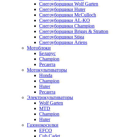
Снегоуборщики Wolf Garten
Снегоуборщики Huter
Снегоуборщики McCulloch
Снегоуборщики AL-KO
Снегоуборщики Champion
Снегоуборщики Briggs & Stratton
Снегоуборщики Stiga
Снегоуборщики Ariens
Мотоблоки
Беларус
Champion
Ресанта
Мотокультиваторы
Honda
Champion
Huter
Ресанта
Электрокультиваторы
Wolf Garten
MTD
Champion
Huter
Газонокосилки
EFCO
Cub Cadet