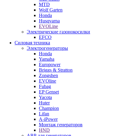
MTD
Wolf Garten
Honda
Husqvarna
EVOLine
Электрические газонокосилки
EFCO
Силовая техника
Электрогенераторы
Honda
Yamaha
Europower
Briggs & Stratton
Zongshen
EVOline
Fubag
EP Genset
Yacota
Huter
Champion
Lifan
A-iPower
Монтаж генераторов
HND
АВР для генераторов