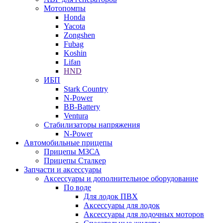
Мотопомпы
Honda
Yacota
Zongshen
Fubag
Koshin
Lifan
HND
ИБП
Stark Country
N-Power
BB-Battery
Ventura
Стабилизаторы напряжения
N-Power
Автомобильные прицепы
Прицепы МЗСА
Прицепы Сталкер
Запчасти и аксессуары
Аксессуары и дополнительное оборудование
По воде
Для лодок ПВХ
Аксессуары для лодок
Аксессуары для лодочных моторов