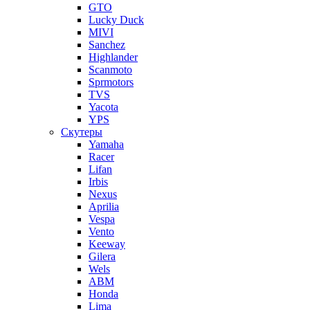
GTO
Lucky Duck
MIVI
Sanchez
Highlander
Scanmoto
Sprmotors
TVS
Yacota
YPS
Скутеры
Yamaha
Racer
Lifan
Irbis
Nexus
Aprilia
Vespa
Vento
Keeway
Gilera
Wels
ABM
Honda
Lima