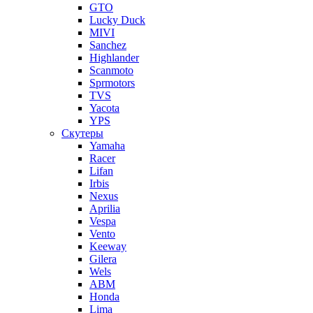
GTO
Lucky Duck
MIVI
Sanchez
Highlander
Scanmoto
Sprmotors
TVS
Yacota
YPS
Скутеры
Yamaha
Racer
Lifan
Irbis
Nexus
Aprilia
Vespa
Vento
Keeway
Gilera
Wels
ABM
Honda
Lima