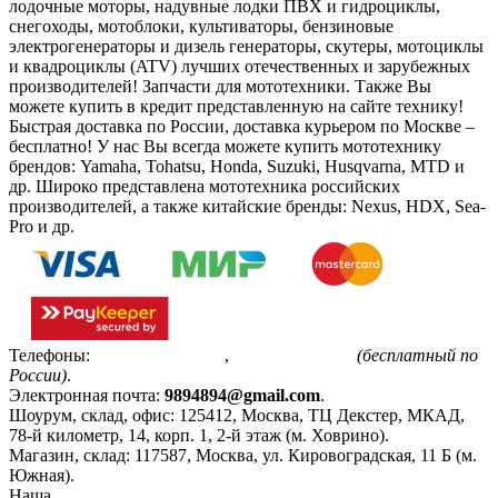
лодочные моторы, надувные лодки ПВХ и гидроциклы,
снегоходы, мотоблоки, культиваторы, бензиновые
электрогенераторы и дизель генераторы, скутеры, мотоциклы
и квадроциклы (ATV) лучших отечественных и зарубежных
производителей! Запчасти для мототехники. Также Вы
можете купить в кредит представленную на сайте технику!
Быстрая доставка по России, доставка курьером по Москве –
бесплатно!
У нас Вы всегда можете купить мототехнику
брендов: Yamaha, Tohatsu, Honda, Suzuki, Husqvarna, MTD и
др. Широко представлена мототехника российских
производителей, а также китайские бренды: Nexus, HDX, Sea-
Pro и др.
Телефоны:
+7(495)799-85-55
,
8(800)511-48-94
(бесплатный по
России)
.
Электронная почта:
9894894@gmail.com
.
Шоурум, склад, офис:
125412
,
Москва
,
ТЦ Декстер, МКАД,
78-й километр, 14, корп. 1, 2-й этаж (м. Ховрино)
.
Магазин, склад:
117587
,
Москва
,
ул. Кировоградская, 11 Б (м.
Южная)
.
Наша
Политика конфиденциальности