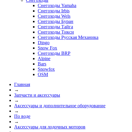
Снегоходы
Снегоходы Yamaha
Снегоходы Irbis
Снегоходы Wels
Снегоходы Буран
Снегоходы Тайга
Снегоходы Тикси
Снегоходы Русская Механика
Dingo
Snow Fox
Снегоходы BRP
Alpine
Bars
Snowfox
OSM
Главная
→
Запчасти и аксессуары
→
Аксессуары и дополнительное оборудование
→
По воде
→
Аксессуары для лодочных моторов