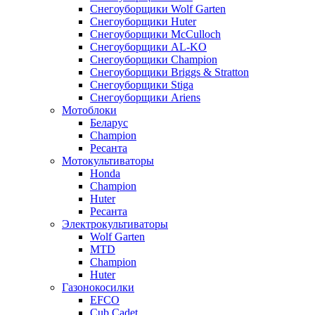
Снегоуборщики Wolf Garten
Снегоуборщики Huter
Снегоуборщики McCulloch
Снегоуборщики AL-KO
Снегоуборщики Champion
Снегоуборщики Briggs & Stratton
Снегоуборщики Stiga
Снегоуборщики Ariens
Мотоблоки
Беларус
Champion
Ресанта
Мотокультиваторы
Honda
Champion
Huter
Ресанта
Электрокультиваторы
Wolf Garten
MTD
Champion
Huter
Газонокосилки
EFCO
Cub Cadet