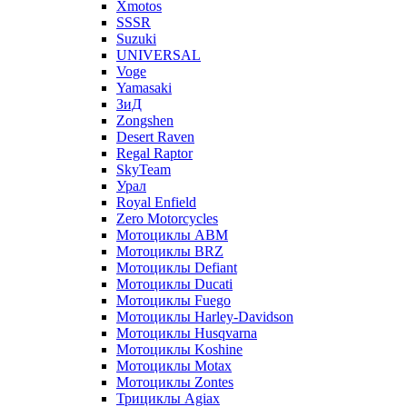
Xmotos
SSSR
Suzuki
UNIVERSAL
Voge
Yamasaki
ЗиД
Zongshen
Desert Raven
Regal Raptor
SkyTeam
Урал
Royal Enfield
Zero Motorcycles
Мотоциклы ABM
Мотоциклы BRZ
Мотоциклы Defiant
Мотоциклы Ducati
Мотоциклы Fuego
Мотоциклы Harley-Davidson
Мотоциклы Husqvarna
Мотоциклы Koshine
Мотоциклы Motax
Мотоциклы Zontes
Трициклы Agiax