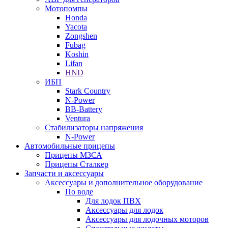
Мотопомпы
Honda
Yacota
Zongshen
Fubag
Koshin
Lifan
HND
ИБП
Stark Country
N-Power
BB-Battery
Ventura
Стабилизаторы напряжения
N-Power
Автомобильные прицепы
Прицепы МЗСА
Прицепы Сталкер
Запчасти и аксессуары
Аксессуары и дополнительное оборудование
По воде
Для лодок ПВХ
Аксессуары для лодок
Аксессуары для лодочных моторов