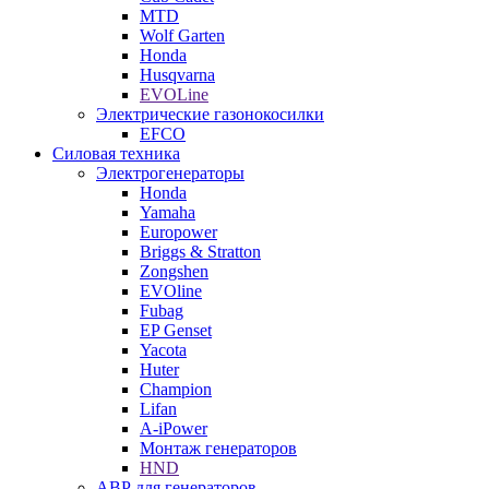
MTD
Wolf Garten
Honda
Husqvarna
EVOLine
Электрические газонокосилки
EFCO
Силовая техника
Электрогенераторы
Honda
Yamaha
Europower
Briggs & Stratton
Zongshen
EVOline
Fubag
EP Genset
Yacota
Huter
Champion
Lifan
A-iPower
Монтаж генераторов
HND
АВР для генераторов