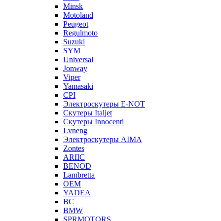
Minsk
Motoland
Peugeot
Regulmoto
Suzuki
SYM
Universal
Jonway
Viper
Yamasaki
CPI
Электроскутеры E-NOT
Скутеры Italjet
Скутеры Innocenti
Lvneng
Электроскутеры AIMA
Zontes
ARIIC
BENOD
Lambretta
OEM
YADEA
BC
BMW
SPRMOTORS