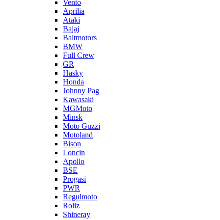
Vento
Aprilia
Ataki
Bajaj
Baltmotors
BMW
Full Crew
GR
Hasky
Honda
Johnny Pag
Kawasaki
MGMoto
Minsk
Moto Guzzi
Motoland
Bison
Loncin
Apollo
BSE
Progasi
PWR
Regulmoto
Roliz
Shineray