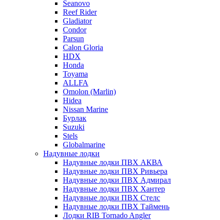
Seanovo
Reef Rider
Gladiator
Condor
Parsun
Calon Gloria
HDX
Honda
Toyama
ALLFA
Omolon (Marlin)
Hidea
Nissan Marine
Бурлак
Suzuki
Stels
Globalmarine
Надувные лодки
Надувные лодки ПВХ АКВА
Надувные лодки ПВХ Ривьера
Надувные лодки ПВХ Адмирал
Надувные лодки ПВХ Хантер
Надувные лодки ПВХ Стелс
Надувные лодки ПВХ Таймень
Лодки RIB Tornado Angler