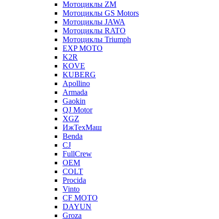
Мотоциклы ZM
Мотоциклы GS Motors
Мотоциклы JAWA
Мотоциклы RATO
Мотоциклы Triumph
EXP MOTO
K2R
KOVE
KUBERG
Apollino
Armada
Gaokin
QJ Motor
XGZ
ИжТехМаш
Benda
CJ
FullCrew
OEM
COLT
Procida
Vinto
CF MOTO
DAYUN
Groza