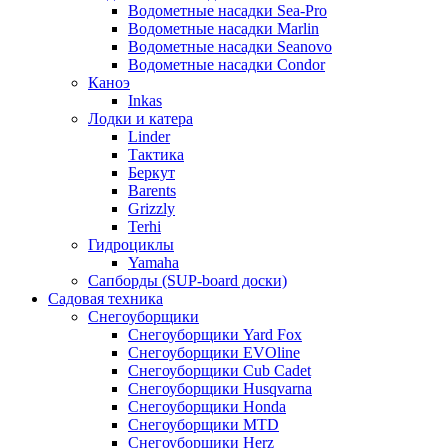
Водометные насадки Sea-Pro
Водометные насадки Marlin
Водометные насадки Seanovo
Водометные насадки Condor
Каноэ
Inkas
Лодки и катера
Linder
Тактика
Беркут
Barents
Grizzly
Terhi
Гидроциклы
Yamaha
Сапборды (SUP-board доски)
Садовая техника
Снегоуборщики
Снегоуборщики Yard Fox
Снегоуборщики EVOline
Снегоуборщики Cub Cadet
Снегоуборщики Husqvarna
Снегоуборщики Honda
Снегоуборщики MTD
Снегоуборщики Herz