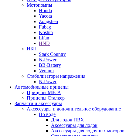
Мотопомпы
Honda
Yacota
Zongshen
Fubag
Koshin
Lifan
HND
ИБП
Stark Country
N-Power
BB-Battery
Ventura
Стабилизаторы напряжения
N-Power
Автомобильные прицепы
Прицепы МЗСА
Прицепы Сталкер
Запчасти и аксессуары
Аксессуары и дополнительное оборудование
По воде
Для лодок ПВХ
Аксессуары для лодок
Аксессуары для лодочных моторов