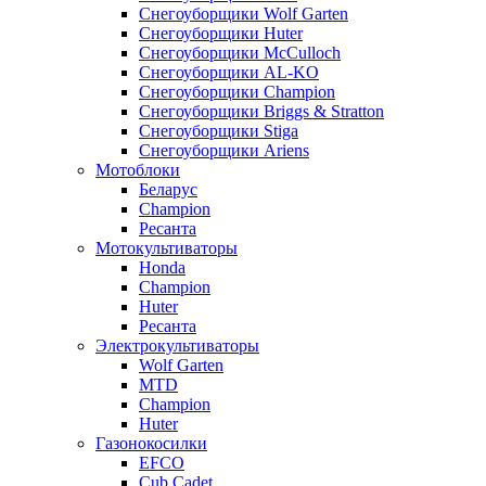
Снегоуборщики Wolf Garten
Снегоуборщики Huter
Снегоуборщики McCulloch
Снегоуборщики AL-KO
Снегоуборщики Champion
Снегоуборщики Briggs & Stratton
Снегоуборщики Stiga
Снегоуборщики Ariens
Мотоблоки
Беларус
Champion
Ресанта
Мотокультиваторы
Honda
Champion
Huter
Ресанта
Электрокультиваторы
Wolf Garten
MTD
Champion
Huter
Газонокосилки
EFCO
Cub Cadet