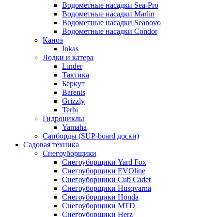
Водометные насадки Sea-Pro
Водометные насадки Marlin
Водометные насадки Seanovo
Водометные насадки Condor
Каноэ
Inkas
Лодки и катера
Linder
Тактика
Беркут
Barents
Grizzly
Terhi
Гидроциклы
Yamaha
Сапборды (SUP-board доски)
Садовая техника
Снегоуборщики
Снегоуборщики Yard Fox
Снегоуборщики EVOline
Снегоуборщики Cub Cadet
Снегоуборщики Husqvarna
Снегоуборщики Honda
Снегоуборщики MTD
Снегоуборщики Herz