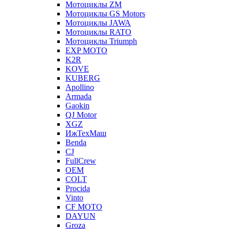
Мотоциклы ZM
Мотоциклы GS Motors
Мотоциклы JAWA
Мотоциклы RATO
Мотоциклы Triumph
EXP MOTO
K2R
KOVE
KUBERG
Apollino
Armada
Gaokin
QJ Motor
XGZ
ИжТехМаш
Benda
CJ
FullCrew
OEM
COLT
Procida
Vinto
CF MOTO
DAYUN
Groza