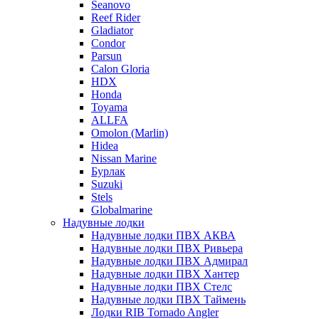
Seanovo
Reef Rider
Gladiator
Condor
Parsun
Calon Gloria
HDX
Honda
Toyama
ALLFA
Omolon (Marlin)
Hidea
Nissan Marine
Бурлак
Suzuki
Stels
Globalmarine
Надувные лодки
Надувные лодки ПВХ АКВА
Надувные лодки ПВХ Ривьера
Надувные лодки ПВХ Адмирал
Надувные лодки ПВХ Хантер
Надувные лодки ПВХ Стелс
Надувные лодки ПВХ Таймень
Лодки RIB Tornado Angler