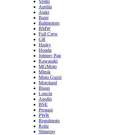
Vento
Aprilia
Ataki
Bajaj
Baltmotors
BMW
Full Crew
GR
Hasky
Honda
Johnny Pag
Kawasaki
MGMoto
Minsk
Moto Guzzi
Motoland
Bison
Loncin
Apollo
BSE
Progasi
PWR
Regulmoto
Roliz
Shineray