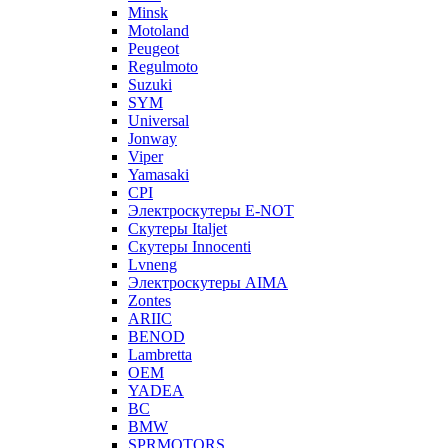
Minsk
Motoland
Peugeot
Regulmoto
Suzuki
SYM
Universal
Jonway
Viper
Yamasaki
CPI
Электроскутеры E-NOT
Скутеры Italjet
Скутеры Innocenti
Lvneng
Электроскутеры AIMA
Zontes
ARIIC
BENOD
Lambretta
OEM
YADEA
BC
BMW
SPRMOTORS