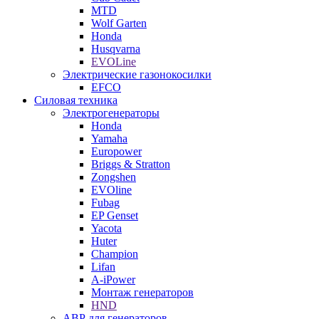
MTD
Wolf Garten
Honda
Husqvarna
EVOLine
Электрические газонокосилки
EFCO
Силовая техника
Электрогенераторы
Honda
Yamaha
Europower
Briggs & Stratton
Zongshen
EVOline
Fubag
EP Genset
Yacota
Huter
Champion
Lifan
A-iPower
Монтаж генераторов
HND
АВР для генераторов