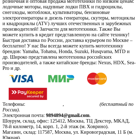
розничная и оптовая продажа мототехники по низким ценам:
лодочные моторы, надувные лодки ПВХ и гидроциклы,
снегоходы, мотоблоки, культиваторы, бензиновые
электрогенераторы и дизель генераторы, скутеры, мотоциклы
и квадроциклы (ATV) лучших отечественных и зарубежных
производителей! Запчасти для мототехники. Также Вы
можете купить в кредит представленную на сайте технику!
Быстрая доставка по России, доставка курьером по Москве –
бесплатно!
У нас Вы всегда можете купить мототехнику
брендов: Yamaha, Tohatsu, Honda, Suzuki, Husqvarna, MTD и
др. Широко представлена мототехника российских
производителей, а также китайские бренды: Nexus, HDX, Sea-
Pro и др.
Телефоны:
+7(495)799-85-55
,
8(800)511-48-94
(бесплатный по
России)
.
Электронная почта:
9894894@gmail.com
.
Шоурум, склад, офис:
125412
,
Москва
,
ТЦ Декстер, МКАД,
78-й километр, 14, корп. 1, 2-й этаж (м. Ховрино)
.
Магазин, склад:
117587
,
Москва
,
ул. Кировоградская, 11 Б (м.
Южная)
.