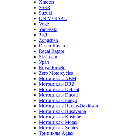
Xmotos
SSSR
Suzuki
UNIVERSAL
Voge
Yamasaki
ЗиД
Zongshen
Desert Raven
Regal Raptor
SkyTeam
Урал
Royal Enfield
Zero Motorcycles
Мотоциклы ABM
Мотоциклы BRZ
Мотоциклы Defiant
Мотоциклы Ducati
Мотоциклы Fuego
Мотоциклы Harley-Davidson
Мотоциклы Husqvarna
Мотоциклы Koshine
Мотоциклы Motax
Мотоциклы Zontes
Трициклы Agiax