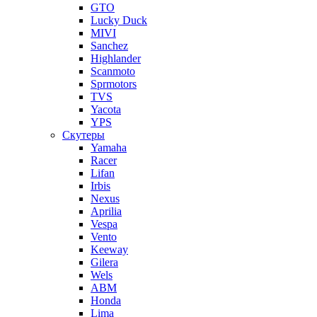
GTO
Lucky Duck
MIVI
Sanchez
Highlander
Scanmoto
Sprmotors
TVS
Yacota
YPS
Скутеры
Yamaha
Racer
Lifan
Irbis
Nexus
Aprilia
Vespa
Vento
Keeway
Gilera
Wels
ABM
Honda
Lima