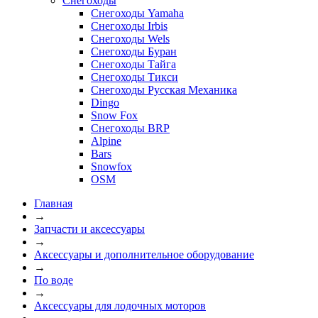
Снегоходы
Снегоходы Yamaha
Снегоходы Irbis
Снегоходы Wels
Снегоходы Буран
Снегоходы Тайга
Снегоходы Тикси
Снегоходы Русская Механика
Dingo
Snow Fox
Снегоходы BRP
Alpine
Bars
Snowfox
OSM
Главная
→
Запчасти и аксессуары
→
Аксессуары и дополнительное оборудование
→
По воде
→
Аксессуары для лодочных моторов