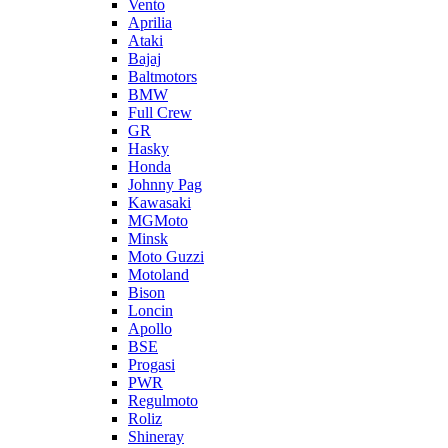
Vento
Aprilia
Ataki
Bajaj
Baltmotors
BMW
Full Crew
GR
Hasky
Honda
Johnny Pag
Kawasaki
MGMoto
Minsk
Moto Guzzi
Motoland
Bison
Loncin
Apollo
BSE
Progasi
PWR
Regulmoto
Roliz
Shineray