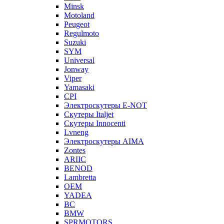
Minsk
Motoland
Peugeot
Regulmoto
Suzuki
SYM
Universal
Jonway
Viper
Yamasaki
CPI
Электроскутеры E-NOT
Скутеры Italjet
Скутеры Innocenti
Lvneng
Электроскутеры AIMA
Zontes
ARIIC
BENOD
Lambretta
OEM
YADEA
BC
BMW
SPRMOTORS