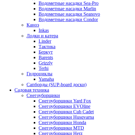
Водометные насадки Sea-Pro
Водометные насадки Marlin
Водометные насадки Seanovo
Водометные насадки Condor
Каноэ
Inkas
Лодки и катера
Linder
Тактика
Беркут
Barents
Grizzly
Terhi
Гидроциклы
Yamaha
Сапборды (SUP-board доски)
Садовая техника
Снегоуборщики
Снегоуборщики Yard Fox
Снегоуборщики EVOline
Снегоуборщики Cub Cadet
Снегоуборщики Husqvarna
Снегоуборщики Honda
Снегоуборщики MTD
Снегоуборщики Herz