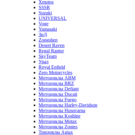
Xmotos
SSSR
Suzuki
UNIVERSAL
Voge
Yamasaki
ЗиД
Zongshen
Desert Raven
Regal Raptor
SkyTeam
Урал
Royal Enfield
Zero Motorcycles
Мотоциклы ABM
Мотоциклы BRZ
Мотоциклы Defiant
Мотоциклы Ducati
Мотоциклы Fuego
Мотоциклы Harley-Davidson
Мотоциклы Husqvarna
Мотоциклы Koshine
Мотоциклы Motax
Мотоциклы Zontes
Трициклы Agiax