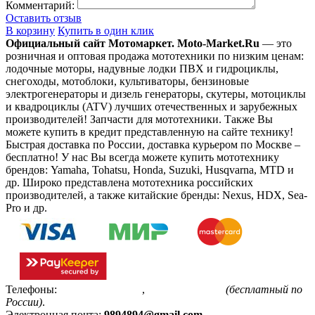
Комментарий:
Оставить отзыв
В корзину
Купить в один клик
Официальный сайт Мотомаркет.
Moto-Market.Ru
— это
розничная и оптовая продажа мототехники по низким ценам:
лодочные моторы, надувные лодки ПВХ и гидроциклы,
снегоходы, мотоблоки, культиваторы, бензиновые
электрогенераторы и дизель генераторы, скутеры, мотоциклы
и квадроциклы (ATV) лучших отечественных и зарубежных
производителей! Запчасти для мототехники. Также Вы
можете купить в кредит представленную на сайте технику!
Быстрая доставка по России, доставка курьером по Москве –
бесплатно!
У нас Вы всегда можете купить мототехнику
брендов: Yamaha, Tohatsu, Honda, Suzuki, Husqvarna, MTD и
др. Широко представлена мототехника российских
производителей, а также китайские бренды: Nexus, HDX, Sea-
Pro и др.
Телефоны:
+7(495)799-85-55
,
8(800)511-48-94
(бесплатный по
России)
.
Электронная почта:
9894894@gmail.com
.