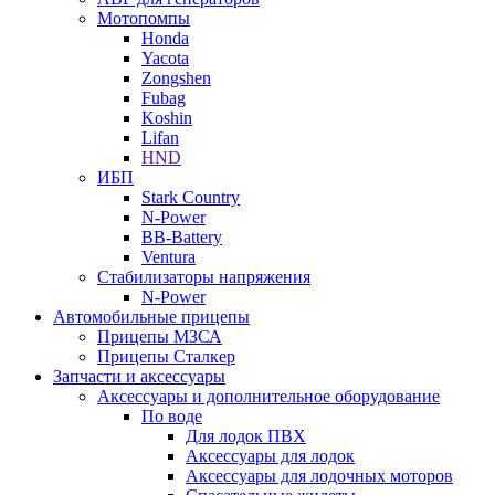
Мотопомпы
Honda
Yacota
Zongshen
Fubag
Koshin
Lifan
HND
ИБП
Stark Country
N-Power
BB-Battery
Ventura
Стабилизаторы напряжения
N-Power
Автомобильные прицепы
Прицепы МЗСА
Прицепы Сталкер
Запчасти и аксессуары
Аксессуары и дополнительное оборудование
По воде
Для лодок ПВХ
Аксессуары для лодок
Аксессуары для лодочных моторов