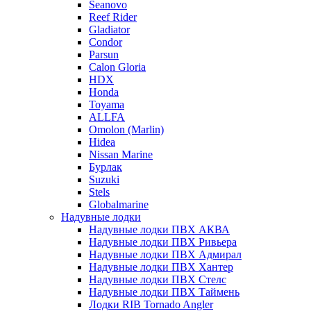
Seanovo
Reef Rider
Gladiator
Condor
Parsun
Calon Gloria
HDX
Honda
Toyama
ALLFA
Omolon (Marlin)
Hidea
Nissan Marine
Бурлак
Suzuki
Stels
Globalmarine
Надувные лодки
Надувные лодки ПВХ АКВА
Надувные лодки ПВХ Ривьера
Надувные лодки ПВХ Адмирал
Надувные лодки ПВХ Хантер
Надувные лодки ПВХ Стелс
Надувные лодки ПВХ Таймень
Лодки RIB Tornado Angler