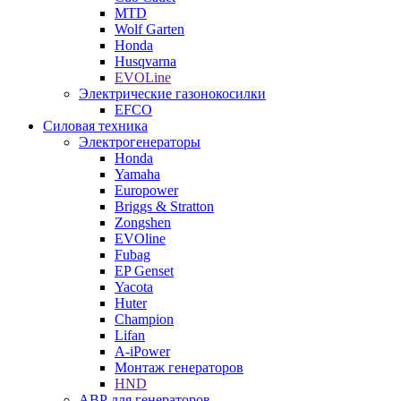
MTD
Wolf Garten
Honda
Husqvarna
EVOLine
Электрические газонокосилки
EFCO
Силовая техника
Электрогенераторы
Honda
Yamaha
Europower
Briggs & Stratton
Zongshen
EVOline
Fubag
EP Genset
Yacota
Huter
Champion
Lifan
A-iPower
Монтаж генераторов
HND
АВР для генераторов