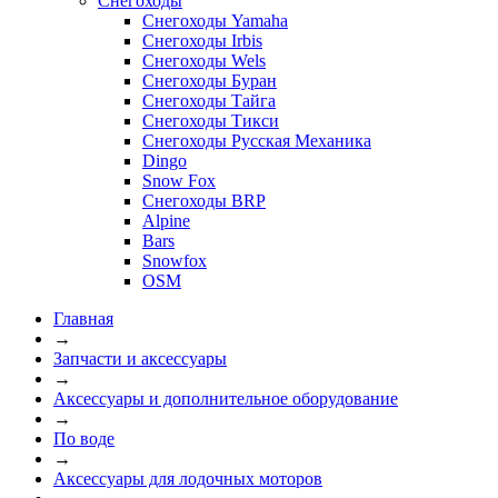
Снегоходы
Снегоходы Yamaha
Снегоходы Irbis
Снегоходы Wels
Снегоходы Буран
Снегоходы Тайга
Снегоходы Тикси
Снегоходы Русская Механика
Dingo
Snow Fox
Снегоходы BRP
Alpine
Bars
Snowfox
OSM
Главная
→
Запчасти и аксессуары
→
Аксессуары и дополнительное оборудование
→
По воде
→
Аксессуары для лодочных моторов