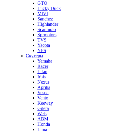
GTO
Lucky Duck
MIVI
Sanchez
Highlander
Scanmoto
Sprmotors
TVS
Yacota
YPS
Скутеры
Yamaha
Racer
Lifan
Irbis
Nexus
Aprilia
Vespa
Vento
Keeway
Gilera
Wels
ABM
Honda
Lima