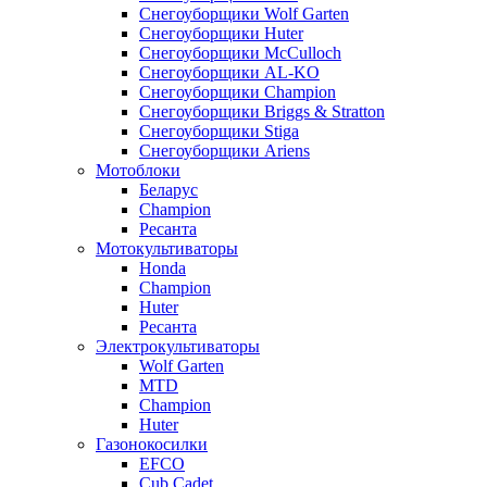
Снегоуборщики Wolf Garten
Снегоуборщики Huter
Снегоуборщики McCulloch
Снегоуборщики AL-KO
Снегоуборщики Champion
Снегоуборщики Briggs & Stratton
Снегоуборщики Stiga
Снегоуборщики Ariens
Мотоблоки
Беларус
Champion
Ресанта
Мотокультиваторы
Honda
Champion
Huter
Ресанта
Электрокультиваторы
Wolf Garten
MTD
Champion
Huter
Газонокосилки
EFCO
Cub Cadet