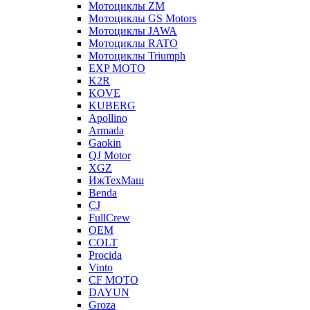
Мотоциклы ZM
Мотоциклы GS Motors
Мотоциклы JAWA
Мотоциклы RATO
Мотоциклы Triumph
EXP MOTO
K2R
KOVE
KUBERG
Apollino
Armada
Gaokin
QJ Motor
XGZ
ИжТехМаш
Benda
CJ
FullCrew
OEM
COLT
Procida
Vinto
CF MOTO
DAYUN
Groza