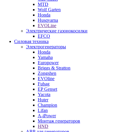
MTD
Wolf Garten
Honda
Husqvarna
EVOLine
Электрические газонокосилки
EFCO
Силовая техника
Электрогенераторы
Honda
Yamaha
Europower
Briggs & Stratton
Zongshen
EVOline
Fubag
EP Genset
Yacota
Huter
Champion
Lifan
A-iPower
Монтаж генераторов
HND
АВР для генераторов