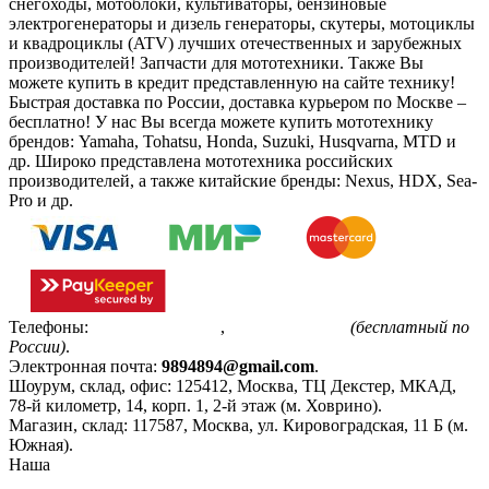
снегоходы, мотоблоки, культиваторы, бензиновые
электрогенераторы и дизель генераторы, скутеры, мотоциклы
и квадроциклы (ATV) лучших отечественных и зарубежных
производителей! Запчасти для мототехники. Также Вы
можете купить в кредит представленную на сайте технику!
Быстрая доставка по России, доставка курьером по Москве –
бесплатно!
У нас Вы всегда можете купить мототехнику
брендов: Yamaha, Tohatsu, Honda, Suzuki, Husqvarna, MTD и
др. Широко представлена мототехника российских
производителей, а также китайские бренды: Nexus, HDX, Sea-
Pro и др.
Телефоны:
+7(495)799-85-55
,
8(800)511-48-94
(бесплатный по
России)
.
Электронная почта:
9894894@gmail.com
.
Шоурум, склад, офис:
125412
,
Москва
,
ТЦ Декстер, МКАД,
78-й километр, 14, корп. 1, 2-й этаж (м. Ховрино)
.
Магазин, склад:
117587
,
Москва
,
ул. Кировоградская, 11 Б (м.
Южная)
.
Наша
Политика конфиденциальности