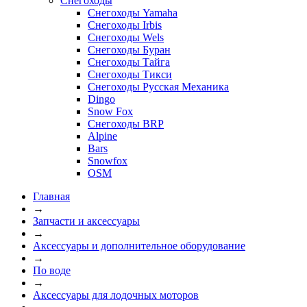
Снегоходы
Снегоходы Yamaha
Снегоходы Irbis
Снегоходы Wels
Снегоходы Буран
Снегоходы Тайга
Снегоходы Тикси
Снегоходы Русская Механика
Dingo
Snow Fox
Снегоходы BRP
Alpine
Bars
Snowfox
OSM
Главная
→
Запчасти и аксессуары
→
Аксессуары и дополнительное оборудование
→
По воде
→
Аксессуары для лодочных моторов