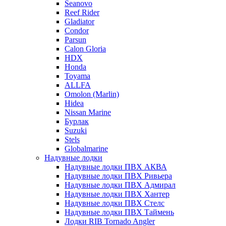
Seanovo
Reef Rider
Gladiator
Condor
Parsun
Calon Gloria
HDX
Honda
Toyama
ALLFA
Omolon (Marlin)
Hidea
Nissan Marine
Бурлак
Suzuki
Stels
Globalmarine
Надувные лодки
Надувные лодки ПВХ АКВА
Надувные лодки ПВХ Ривьера
Надувные лодки ПВХ Адмирал
Надувные лодки ПВХ Хантер
Надувные лодки ПВХ Стелс
Надувные лодки ПВХ Таймень
Лодки RIB Tornado Angler