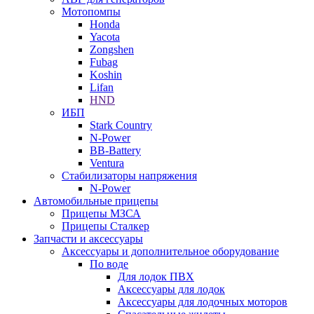
Мотопомпы
Honda
Yacota
Zongshen
Fubag
Koshin
Lifan
HND
ИБП
Stark Country
N-Power
BB-Battery
Ventura
Стабилизаторы напряжения
N-Power
Автомобильные прицепы
Прицепы МЗСА
Прицепы Сталкер
Запчасти и аксессуары
Аксессуары и дополнительное оборудование
По воде
Для лодок ПВХ
Аксессуары для лодок
Аксессуары для лодочных моторов