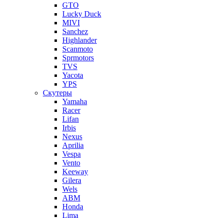
GTO
Lucky Duck
MIVI
Sanchez
Highlander
Scanmoto
Sprmotors
TVS
Yacota
YPS
Скутеры
Yamaha
Racer
Lifan
Irbis
Nexus
Aprilia
Vespa
Vento
Keeway
Gilera
Wels
ABM
Honda
Lima