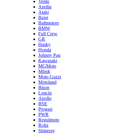
Vento
Aprilia
Ataki
Bajaj
Baltmotors
BMW
Full Crew
GR
Hasky
Honda
Johnny Pag
Kawasaki
MGMoto
Minsk
Moto Guzzi
Motoland
Bison
Loncin
Apollo
BSE
Progasi
PWR
Regulmoto
Roliz
Shineray