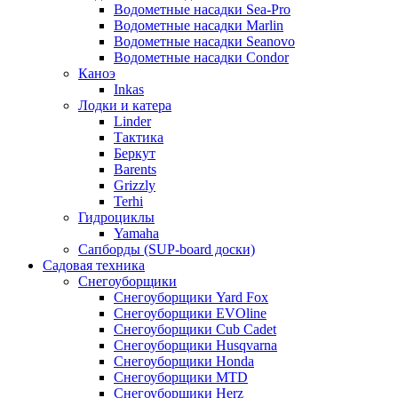
Водометные насадки Sea-Pro
Водометные насадки Marlin
Водометные насадки Seanovo
Водометные насадки Condor
Каноэ
Inkas
Лодки и катера
Linder
Тактика
Беркут
Barents
Grizzly
Terhi
Гидроциклы
Yamaha
Сапборды (SUP-board доски)
Садовая техника
Снегоуборщики
Снегоуборщики Yard Fox
Снегоуборщики EVOline
Снегоуборщики Cub Cadet
Снегоуборщики Husqvarna
Снегоуборщики Honda
Снегоуборщики MTD
Снегоуборщики Herz