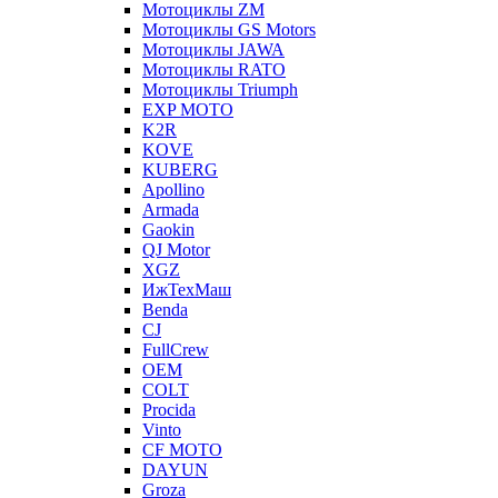
Мотоциклы ZM
Мотоциклы GS Motors
Мотоциклы JAWA
Мотоциклы RATO
Мотоциклы Triumph
EXP MOTO
K2R
KOVE
KUBERG
Apollino
Armada
Gaokin
QJ Motor
XGZ
ИжТехМаш
Benda
CJ
FullCrew
OEM
COLT
Procida
Vinto
CF MOTO
DAYUN
Groza