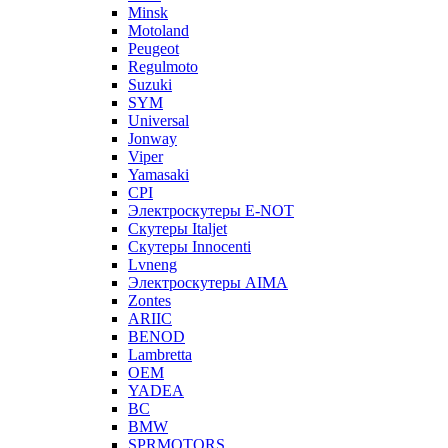
Minsk
Motoland
Peugeot
Regulmoto
Suzuki
SYM
Universal
Jonway
Viper
Yamasaki
CPI
Электроскутеры E-NOT
Скутеры Italjet
Скутеры Innocenti
Lvneng
Электроскутеры AIMA
Zontes
ARIIC
BENOD
Lambretta
OEM
YADEA
BC
BMW
SPRMOTORS