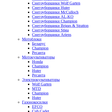
Снегоуборщики Wolf Garten
Снегоуборщики Huter
Снегоуборщики McCulloch
Снегоуборщики AL-KO
Снегоуборщики Champion
Снегоуборщики Briggs & Stratton
Снегоуборщики Stiga
Снегоуборщики Ariens
Мотоблоки
Беларус
Champion
Ресанта
Мотокультиваторы
Honda
Champion
Huter
Ресанта
Электрокультиваторы
Wolf Garten
MTD
Champion
Huter
Газонокосилки
EFCO
Cub Cadet