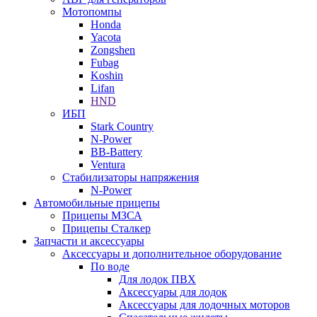
Мотопомпы
Honda
Yacota
Zongshen
Fubag
Koshin
Lifan
HND
ИБП
Stark Country
N-Power
BB-Battery
Ventura
Стабилизаторы напряжения
N-Power
Автомобильные прицепы
Прицепы МЗСА
Прицепы Сталкер
Запчасти и аксессуары
Аксессуары и дополнительное оборудование
По воде
Для лодок ПВХ
Аксессуары для лодок
Аксессуары для лодочных моторов