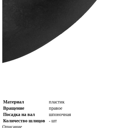
Характеристики
Описание
Дополнения к товару
Видео
Отзывы
Характеристики
Подробные характеристики
Лопасти
3 шт
Диаметр
7 1/4 "
Шаг
6 "
Параметры (ЛxДxШ)
3х7-1/4х6 "
Параметры (ЛхДхШ)
3х184х152 мм
Материал
пластик
Вращение
правое
Посадка на вал
шпоночная
Количество шлицов
- шт
Описание