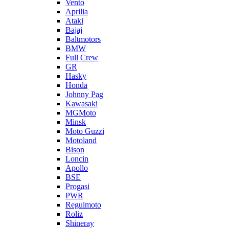
Vento
Aprilia
Ataki
Bajaj
Baltmotors
BMW
Full Crew
GR
Hasky
Honda
Johnny Pag
Kawasaki
MGMoto
Minsk
Moto Guzzi
Motoland
Bison
Loncin
Apollo
BSE
Progasi
PWR
Regulmoto
Roliz
Shineray