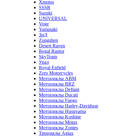
Xmotos
SSSR
Suzuki
UNIVERSAL
Voge
Yamasaki
ЗиД
Zongshen
Desert Raven
Regal Raptor
SkyTeam
Урал
Royal Enfield
Zero Motorcycles
Мотоциклы ABM
Мотоциклы BRZ
Мотоциклы Defiant
Мотоциклы Ducati
Мотоциклы Fuego
Мотоциклы Harley-Davidson
Мотоциклы Husqvarna
Мотоциклы Koshine
Мотоциклы Motax
Мотоциклы Zontes
Трициклы Agiax