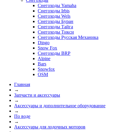
Снегоходы
Снегоходы Yamaha
Снегоходы Irbis
Снегоходы Wels
Снегоходы Буран
Снегоходы Тайга
Снегоходы Тикси
Снегоходы Русская Механика
Dingo
Snow Fox
Снегоходы BRP
Alpine
Bars
Snowfox
OSM
Главная
→
Запчасти и аксессуары
→
Аксессуары и дополнительное оборудование
→
По воде
→
Аксессуары для лодочных моторов