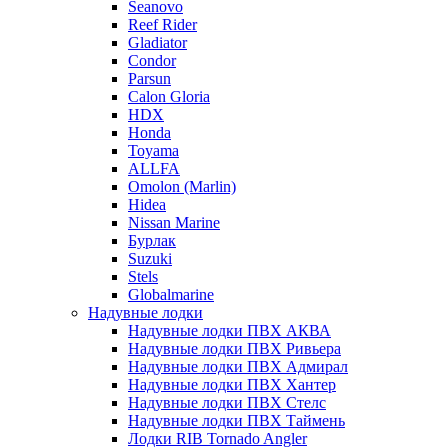
Seanovo
Reef Rider
Gladiator
Condor
Parsun
Calon Gloria
HDX
Honda
Toyama
ALLFA
Omolon (Marlin)
Hidea
Nissan Marine
Бурлак
Suzuki
Stels
Globalmarine
Надувные лодки
Надувные лодки ПВХ АКВА
Надувные лодки ПВХ Ривьера
Надувные лодки ПВХ Адмирал
Надувные лодки ПВХ Хантер
Надувные лодки ПВХ Стелс
Надувные лодки ПВХ Таймень
Лодки RIB Tornado Angler