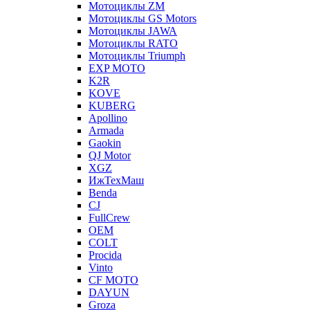
Мотоциклы ZM
Мотоциклы GS Motors
Мотоциклы JAWA
Мотоциклы RATO
Мотоциклы Triumph
EXP MOTO
K2R
KOVE
KUBERG
Apollino
Armada
Gaokin
QJ Motor
XGZ
ИжТехМаш
Benda
CJ
FullCrew
OEM
COLT
Procida
Vinto
CF MOTO
DAYUN
Groza