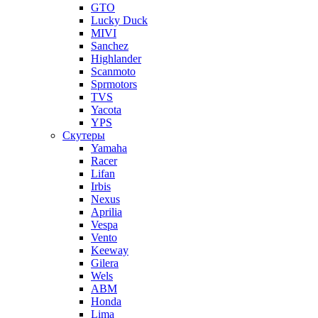
GTO
Lucky Duck
MIVI
Sanchez
Highlander
Scanmoto
Sprmotors
TVS
Yacota
YPS
Скутеры
Yamaha
Racer
Lifan
Irbis
Nexus
Aprilia
Vespa
Vento
Keeway
Gilera
Wels
ABM
Honda
Lima