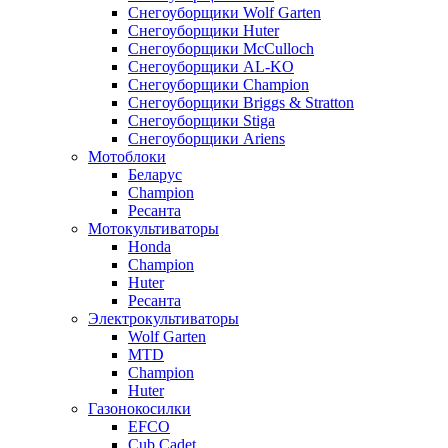
Снегоуборщики Wolf Garten
Снегоуборщики Huter
Снегоуборщики McCulloch
Снегоуборщики AL-KO
Снегоуборщики Champion
Снегоуборщики Briggs & Stratton
Снегоуборщики Stiga
Снегоуборщики Ariens
Мотоблоки
Беларус
Champion
Ресанта
Мотокультиваторы
Honda
Champion
Huter
Ресанта
Электрокультиваторы
Wolf Garten
MTD
Champion
Huter
Газонокосилки
EFCO
Cub Cadet