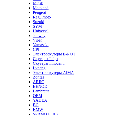
Minsk
Motoland
Peugeot
Regulmoto
Suzuki
SYM
Universal
Jonway
Viper
Yamasaki
CPI
Электроскутеры E-NOT
Скутеры Italjet
Скутеры Innocenti
Lvneng
Электроскутеры AIMA
Zontes
ARIIC
BENOD
Lambretta
OEM
YADEA
BC
BMW
SPRMOTORS