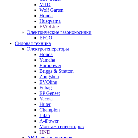
MTD
Wolf Garten
Honda
Husqvarna
EVOLine
Электрические газонокосилки
EFCO
Силовая техника
Электрогенераторы
Honda
Yamaha
Europower
Briggs & Stratton
Zongshen
EVOline
Fubag
EP Genset
Yacota
Huter
Champion
Lifan
A-iPower
Монтаж генераторов
HND
АВР для генераторов