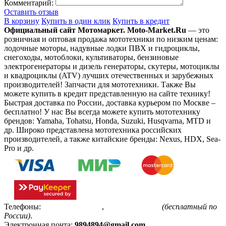
Комментарий:
Оставить отзыв
В корзину
Купить в один клик
Купить в кредит
Официальный сайт Мотомаркет.
Moto-Market.Ru
— это
розничная и оптовая продажа мототехники по низким ценам:
лодочные моторы, надувные лодки ПВХ и гидроциклы,
снегоходы, мотоблоки, культиваторы, бензиновые
электрогенераторы и дизель генераторы, скутеры, мотоциклы
и квадроциклы (ATV) лучших отечественных и зарубежных
производителей! Запчасти для мототехники. Также Вы
можете купить в кредит представленную на сайте технику!
Быстрая доставка по России, доставка курьером по Москве –
бесплатно!
У нас Вы всегда можете купить мототехнику
брендов: Yamaha, Tohatsu, Honda, Suzuki, Husqvarna, MTD и
др. Широко представлена мототехника российских
производителей, а также китайские бренды: Nexus, HDX, Sea-
Pro и др.
Телефоны:
+7(495)799-85-55
,
8(800)511-48-94
(бесплатный по
России)
.
Электронная почта:
9894894@gmail.com
.