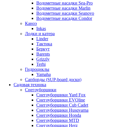
Водометные насадки Sea-Pro
Водометные насадки Marlin
Водометные насадки Seanovo
Водометные насадки Condor
Каноэ
Inkas
Лодки и катера
Linder
Тактика
Беркут
Barents
Grizzly
Terhi
Гидроциклы
Yamaha
Сапборды (SUP-board доски)
Садовая техника
Снегоуборщики
Снегоуборщики Yard Fox
Снегоуборщики EVOline
Снегоуборщики Cub Cadet
Снегоуборщики Husqvarna
Снегоуборщики Honda
Снегоуборщики MTD
Снегоуборщики Herz