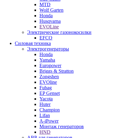
MTD
Wolf Garten
Honda
Husqvarna
EVOLine
Электрические газонокосилки
EFCO
Силовая техника
Электрогенераторы
Honda
Yamaha
Europower
Briggs & Stratton
Zongshen
EVOline
Fubag
EP Genset
Yacota
Huter
Champion
Lifan
A-iPower
Монтаж генераторов
HND
АВР для генераторов