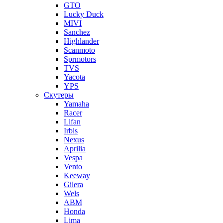
GTO
Lucky Duck
MIVI
Sanchez
Highlander
Scanmoto
Sprmotors
TVS
Yacota
YPS
Скутеры
Yamaha
Racer
Lifan
Irbis
Nexus
Aprilia
Vespa
Vento
Keeway
Gilera
Wels
ABM
Honda
Lima