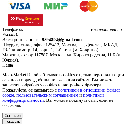
Телефоны:
+7(495)799-85-55
,
8(800)511-48-94
(бесплатный по
России)
.
Электронная почта:
9894894@gmail.com
.
Шоурум, склад, офис:
125412
,
Москва
,
ТЦ Декстер, МКАД,
78-й километр, 14, корп. 1, 2-й этаж (м. Ховрино)
.
Магазин, склад:
117587
,
Москва
,
ул. Кировоградская, 11 Б (м.
Южная)
.
Наша
Политика конфиденциальности
Moto-Market.Ru обрабатывает сookies с целью персонализации
сервисов и для удобства пользования сайтом. Вы можете
запретить обработку сookies в настройках браузера.
Пожалуйста, ознакомьтесь с
политикой в отношении файлов
cookie
,
пользовательским соглашением
и
политикой
конфиденциальности
. Вы можете покинуть сайт, если не
согласны.
Согласен
Показать