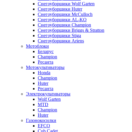
Снегоуборщики Wolf Garten
Снегоуборщики Huter
Снегоуборщики McCulloch
Снегоуборщики AL-KO
Снегоуборщики Champion
Снегоуборщики Briggs & Stratton
Снегоуборщики Stiga
Снегоуборщики Ariens
Мотоблоки
Беларус
Champion
Ресанта
Мотокультиваторы
Honda
Champion
Huter
Ресанта
Электрокультиваторы
Wolf Garten
MTD
Champion
Huter
Газонокосилки
EFCO
Cub Cadet