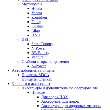
Мотопомпы
Honda
Yacota
Zongshen
Fubag
Koshin
Lifan
HND
ИБП
Stark Country
N-Power
BB-Battery
Ventura
Стабилизаторы напряжения
N-Power
Автомобильные прицепы
Прицепы МЗСА
Прицепы Сталкер
Запчасти и аксессуары
Аксессуары и дополнительное оборудование
По воде
Для лодок ПВХ
Аксессуары для лодок
Аксессуары для лодочных моторов