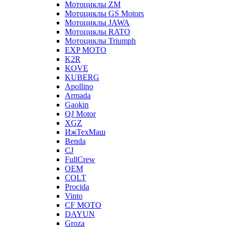
Мотоциклы ZM
Мотоциклы GS Motors
Мотоциклы JAWA
Мотоциклы RATO
Мотоциклы Triumph
EXP MOTO
K2R
KOVE
KUBERG
Apollino
Armada
Gaokin
QJ Motor
XGZ
ИжТехМаш
Benda
CJ
FullCrew
OEM
COLT
Procida
Vinto
CF MOTO
DAYUN
Groza