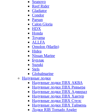
Seanovo
Reef Rider
Gladiator
Condor
Parsun
Calon Gloria
HDX
Honda
Toyama
ALLFA
Omolon (Marlin)
Hidea
Nissan Marine
Бурлак
Suzuki
Stels
Globalmarine
Надувные лодки
Надувные лодки ПВХ АКВА
Надувные лодки ПВХ Ривьера
Надувные лодки ПВХ Адмирал
Надувные лодки ПВХ Хантер
Надувные лодки ПВХ Стелс
Надувные лодки ПВХ Таймень
Лодки RIB Tornado Angler