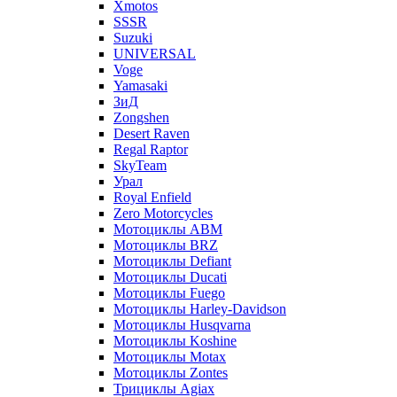
Xmotos
SSSR
Suzuki
UNIVERSAL
Voge
Yamasaki
ЗиД
Zongshen
Desert Raven
Regal Raptor
SkyTeam
Урал
Royal Enfield
Zero Motorcycles
Мотоциклы ABM
Мотоциклы BRZ
Мотоциклы Defiant
Мотоциклы Ducati
Мотоциклы Fuego
Мотоциклы Harley-Davidson
Мотоциклы Husqvarna
Мотоциклы Koshine
Мотоциклы Motax
Мотоциклы Zontes
Трициклы Agiax