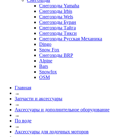
Снегоходы
Снегоходы Yamaha
Снегоходы Irbis
Снегоходы Wels
Снегоходы Буран
Снегоходы Тайга
Снегоходы Тикси
Снегоходы Русская Механика
Dingo
Snow Fox
Снегоходы BRP
Alpine
Bars
Snowfox
OSM
Главная
→
Запчасти и аксессуары
→
Аксессуары и дополнительное оборудование
→
По воде
→
Аксессуары для лодочных моторов