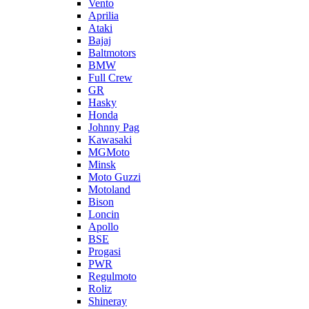
Vento
Aprilia
Ataki
Bajaj
Baltmotors
BMW
Full Crew
GR
Hasky
Honda
Johnny Pag
Kawasaki
MGMoto
Minsk
Moto Guzzi
Motoland
Bison
Loncin
Apollo
BSE
Progasi
PWR
Regulmoto
Roliz
Shineray