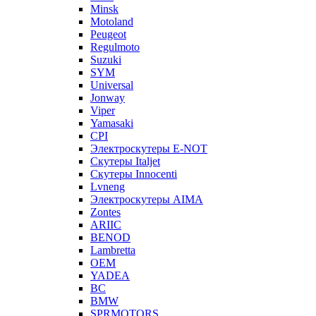
Minsk
Motoland
Peugeot
Regulmoto
Suzuki
SYM
Universal
Jonway
Viper
Yamasaki
CPI
Электроскутеры E-NOT
Скутеры Italjet
Скутеры Innocenti
Lvneng
Электроскутеры AIMA
Zontes
ARIIC
BENOD
Lambretta
OEM
YADEA
BC
BMW
SPRMOTORS