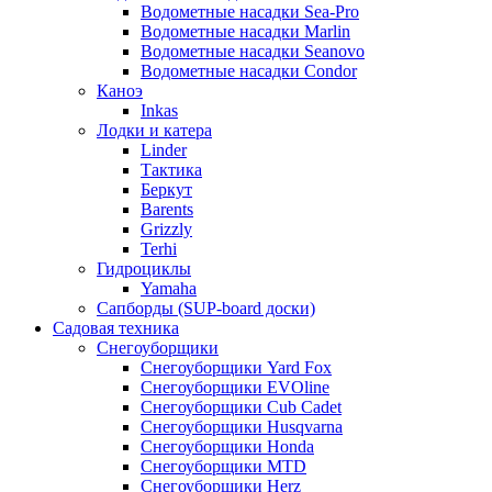
Водометные насадки Sea-Pro
Водометные насадки Marlin
Водометные насадки Seanovo
Водометные насадки Condor
Каноэ
Inkas
Лодки и катера
Linder
Тактика
Беркут
Barents
Grizzly
Terhi
Гидроциклы
Yamaha
Сапборды (SUP-board доски)
Садовая техника
Снегоуборщики
Снегоуборщики Yard Fox
Снегоуборщики EVOline
Снегоуборщики Cub Cadet
Снегоуборщики Husqvarna
Снегоуборщики Honda
Снегоуборщики MTD
Снегоуборщики Herz