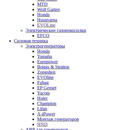
MTD
Wolf Garten
Honda
Husqvarna
EVOLine
Электрические газонокосилки
EFCO
Силовая техника
Электрогенераторы
Honda
Yamaha
Europower
Briggs & Stratton
Zongshen
EVOline
Fubag
EP Genset
Yacota
Huter
Champion
Lifan
A-iPower
Монтаж генераторов
HND
АВР для генераторов