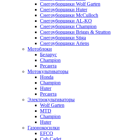
Снегоуборщики Wolf Garten
Снегоуборщики Huter
Снегоуборщики McCulloch
Снегоуборщики AL-KO
Снегоуборщики Champion
Снегоуборщики Briggs & Stratton
Снегоуборщики Stiga
Снегоуборщики Ariens
Мотоблоки
Беларус
Champion
Ресанта
Мотокультиваторы
Honda
Champion
Huter
Ресанта
Электрокультиваторы
Wolf Garten
MTD
Champion
Huter
Газонокосилки
EFCO
Cub Cadet