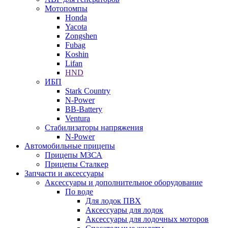
Мотопомпы
Honda
Yacota
Zongshen
Fubag
Koshin
Lifan
HND
ИБП
Stark Country
N-Power
BB-Battery
Ventura
Стабилизаторы напряжения
N-Power
Автомобильные прицепы
Прицепы МЗСА
Прицепы Сталкер
Запчасти и аксессуары
Аксессуары и дополнительное оборудование
По воде
Для лодок ПВХ
Аксессуары для лодок
Аксессуары для лодочных моторов