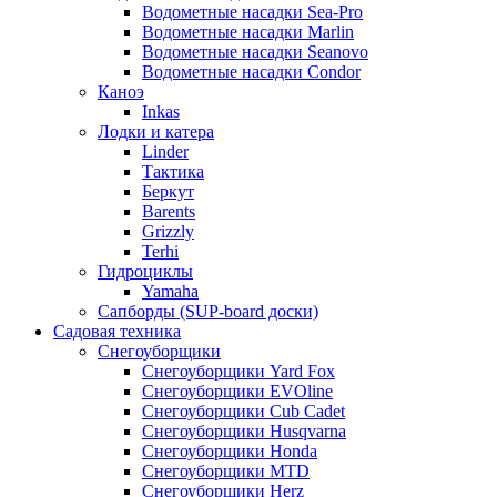
Водометные насадки Sea-Pro
Водометные насадки Marlin
Водометные насадки Seanovo
Водометные насадки Condor
Каноэ
Inkas
Лодки и катера
Linder
Тактика
Беркут
Barents
Grizzly
Terhi
Гидроциклы
Yamaha
Сапборды (SUP-board доски)
Садовая техника
Снегоуборщики
Снегоуборщики Yard Fox
Снегоуборщики EVOline
Снегоуборщики Cub Cadet
Снегоуборщики Husqvarna
Снегоуборщики Honda
Снегоуборщики MTD
Снегоуборщики Herz