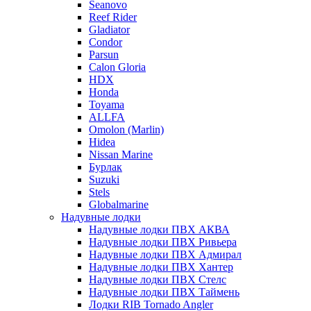
Seanovo
Reef Rider
Gladiator
Condor
Parsun
Calon Gloria
HDX
Honda
Toyama
ALLFA
Omolon (Marlin)
Hidea
Nissan Marine
Бурлак
Suzuki
Stels
Globalmarine
Надувные лодки
Надувные лодки ПВХ АКВА
Надувные лодки ПВХ Ривьера
Надувные лодки ПВХ Адмирал
Надувные лодки ПВХ Хантер
Надувные лодки ПВХ Стелс
Надувные лодки ПВХ Таймень
Лодки RIB Tornado Angler