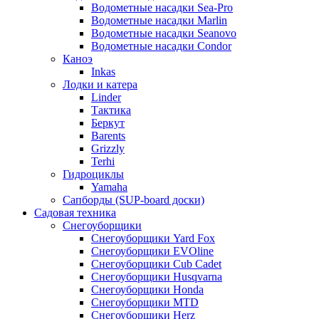
Водометные насадки Sea-Pro
Водометные насадки Marlin
Водометные насадки Seanovo
Водометные насадки Condor
Каноэ
Inkas
Лодки и катера
Linder
Тактика
Беркут
Barents
Grizzly
Terhi
Гидроциклы
Yamaha
Сапборды (SUP-board доски)
Садовая техника
Снегоуборщики
Снегоуборщики Yard Fox
Снегоуборщики EVOline
Снегоуборщики Cub Cadet
Снегоуборщики Husqvarna
Снегоуборщики Honda
Снегоуборщики MTD
Снегоуборщики Herz