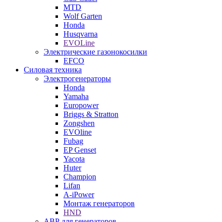
MTD
Wolf Garten
Honda
Husqvarna
EVOLine
Электрические газонокосилки
EFCO
Силовая техника
Электрогенераторы
Honda
Yamaha
Europower
Briggs & Stratton
Zongshen
EVOline
Fubag
EP Genset
Yacota
Huter
Champion
Lifan
A-iPower
Монтаж генераторов
HND
АВР для генераторов