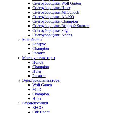
Снегоуборщики Wolf Garten
Снегоуборщики Huter
Снегоуборщики McCulloch
Снегоуборщики AL-KO
Снегоуборщики Champion
Снегоуборщики Briggs & Stratton
Снегоуборщики Stiga
Снегоуборщики Ariens
Мотоблоки
Беларус
Champion
Ресанта
Мотокультиваторы
Honda
Champion
Huter
Ресанта
Электрокультиваторы
Wolf Garten
MTD
Champion
Huter
Газонокосилки
EFCO
Cub Cadet