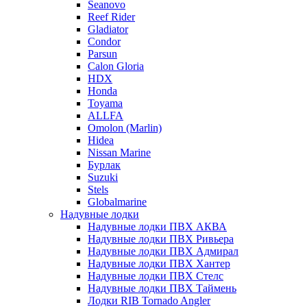
Seanovo
Reef Rider
Gladiator
Condor
Parsun
Calon Gloria
HDX
Honda
Toyama
ALLFA
Omolon (Marlin)
Hidea
Nissan Marine
Бурлак
Suzuki
Stels
Globalmarine
Надувные лодки
Надувные лодки ПВХ АКВА
Надувные лодки ПВХ Ривьера
Надувные лодки ПВХ Адмирал
Надувные лодки ПВХ Хантер
Надувные лодки ПВХ Стелс
Надувные лодки ПВХ Таймень
Лодки RIB Tornado Angler